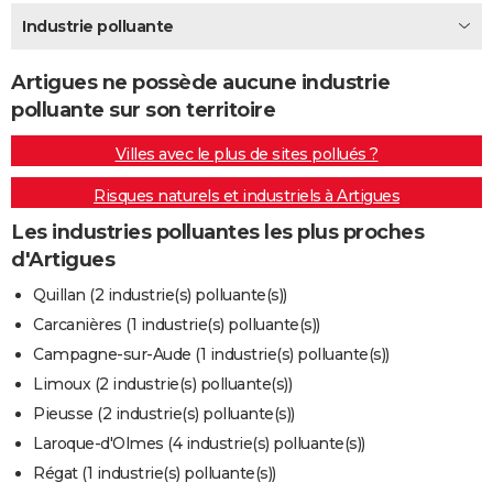
City break
Voyage de noces
Climat
Destinations
Voyage nature
Forum
+
Industrie polluante
PHOTO
GUIDES D'ACHAT
Artigues ne possède aucune industrie
polluante sur son territoire
BONS PLANS
Villes avec le plus de sites pollués ?
CARTE DE VOEUX
Risques naturels et industriels à Artigues
Carte Bonne année
Carte Pâques
Carte de Noël
Carte Saint-Valentin
Carte d'anniversaire
DICTIONNAIRE
Les industries polluantes les plus proches
Biographies
Expressions
Dictionnaire
Citations
Proverbes
PROGRAMME TV
d'Artigues
COPAINS D'AVANT
Quillan (2 industrie(s) polluante(s))
Carcanières (1 industrie(s) polluante(s))
Se connecter
Collèges
Universités
Service militaire
S'inscrire
Lycées
Primaires
Entreprises
Avis de recherche
AVIS DE DÉCÈS
Campagne-sur-Aude (1 industrie(s) polluante(s))
FORUM
Limoux (2 industrie(s) polluante(s))
Pieusse (2 industrie(s) polluante(s))
Lifestyle
Sport
Television
Cinema
Bricolage
Culture
Auto
Voyage
Laroque-d'Olmes (4 industrie(s) polluante(s))
Régat (1 industrie(s) polluante(s))