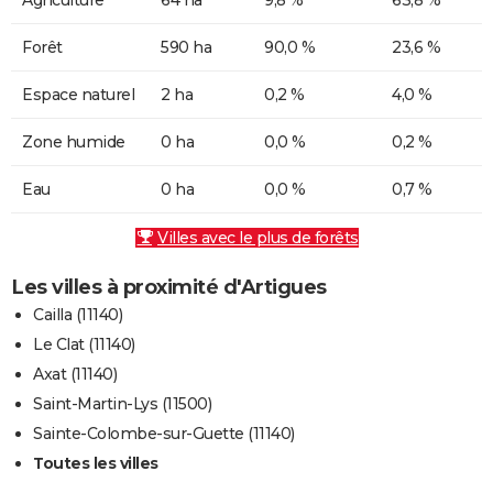
Forêt
590 ha
90,0 %
23,6 %
Espace naturel
2 ha
0,2 %
4,0 %
Zone humide
0 ha
0,0 %
0,2 %
Eau
0 ha
0,0 %
0,7 %
Villes avec le plus de forêts
Les villes à proximité d'Artigues
Cailla (11140)
Le Clat (11140)
Axat (11140)
Saint-Martin-Lys (11500)
Sainte-Colombe-sur-Guette (11140)
Toutes les villes