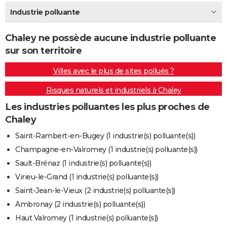
City break
Voyage de noces
Climat
Destinations
Voyage nature
Forum
+
Industrie polluante
PHOTO
GUIDES D'ACHAT
Chaley ne possède aucune industrie polluante
sur son territoire
BONS PLANS
Villes avec le plus de sites pollués ?
CARTE DE VOEUX
Risques naturels et industriels à Chaley
Carte Bonne année
Carte Pâques
Carte de Noël
Carte Saint-Valentin
Carte d'anniversaire
DICTIONNAIRE
Les industries polluantes les plus proches de
Biographies
Expressions
Dictionnaire
Citations
Proverbes
PROGRAMME TV
Chaley
COPAINS D'AVANT
Saint-Rambert-en-Bugey (1 industrie(s) polluante(s))
Champagne-en-Valromey (1 industrie(s) polluante(s))
Se connecter
Collèges
Universités
Service militaire
S'inscrire
Lycées
Primaires
Entreprises
Avis de recherche
AVIS DE DÉCÈS
Sault-Brénaz (1 industrie(s) polluante(s))
FORUM
Virieu-le-Grand (1 industrie(s) polluante(s))
Saint-Jean-le-Vieux (2 industrie(s) polluante(s))
Lifestyle
Sport
Television
Cinema
Bricolage
Culture
Auto
Voyage
Ambronay (2 industrie(s) polluante(s))
Haut Valromey (1 industrie(s) polluante(s))