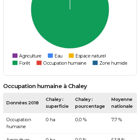
Agriculture
Eau
Espace naturel
Forêt
Occupation humaine
Zone humide
Occupation humaine à Chaley
Chaley :
Chaley :
Moyenne
Données 2018
superficie
pourcentage
nationale
Occupation
0 ha
0,0 %
7,7 %
humaine
Agriculture
0 ha
0,0 %
63,8 %