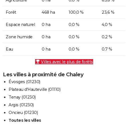
Forêt
468 ha
100,0 %
23,6 %
Espace naturel
0 ha
0,0 %
4,0 %
Zone humide
0 ha
0,0 %
0,2 %
Eau
0 ha
0,0 %
0,7 %
Villes avec le plus de forêts
Les villes à proximité de Chaley
Évosges (01230)
Plateau d'Hauteville (01110)
Tenay (01230)
Argis (01230)
Oncieu (01230)
Toutes les villes