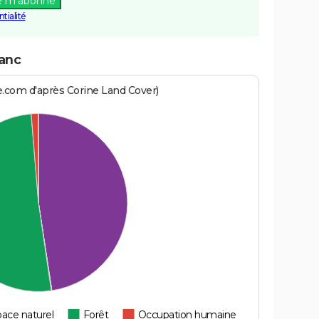
e m'abonne
tialité
lanc
e.com d'après Corine Land Cover)
ace naturel
Forêt
Occupation humaine