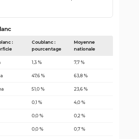
lanc
lanc :
Coublanc :
Moyenne
rficie
pourcentage
nationale
a
1,3 %
7,7 %
ha
47,6 %
63,8 %
ha
51,0 %
23,6 %
0,1 %
4,0 %
0,0 %
0,2 %
0,0 %
0,7 %