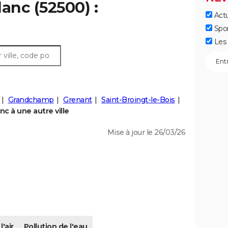
anc (52500) :
Actu
Spo
Les 
Grandchamp
Grenant
Saint-Broingt-le-Bois
c à une autre ville
Mise à jour le 26/03/26
l'air
Pollution de l'eau