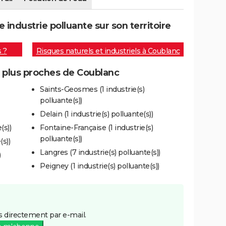
industrie polluante sur son territoire
s ?
Risques naturels et industriels à Coublanc
s plus proches de Coublanc
Saints-Geosmes (1 industrie(s)
polluante(s))
Delain (1 industrie(s) polluante(s))
(s))
Fontaine-Française (1 industrie(s)
polluante(s))
(s))
Langres (7 industrie(s) polluante(s))
)
Peigney (1 industrie(s) polluante(s))
 directement par e-mail.