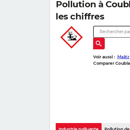
Pollution à Coubl
les chiffres
Voir aussi :
Maâtz
Comparer Coublan
Industrie polluante
Pollution de 