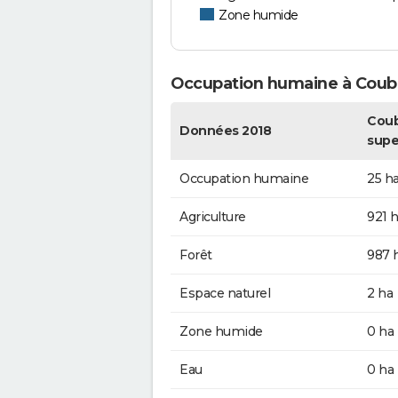
Zone humide
Occupation humaine à Coub
Coub
Données 2018
supe
Occupation humaine
25 h
Agriculture
921 
Forêt
987 
Espace naturel
2 ha
Zone humide
0 ha
Eau
0 ha