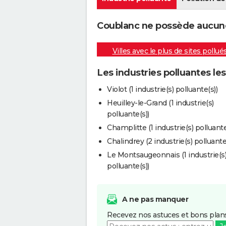
Coublanc ne possède aucune 
Villes avec le plus de sites pollué
Les industries polluantes le
Violot (1 industrie(s) polluante(s))
Heuilley-le-Grand (1 industrie(s)
polluante(s))
Champlitte (1 industrie(s) polluante
Chalindrey (2 industrie(s) polluante
Le Montsaugeonnais (1 industrie(s
polluante(s))
A ne pas manquer
Recevez nos astuces et bons plans