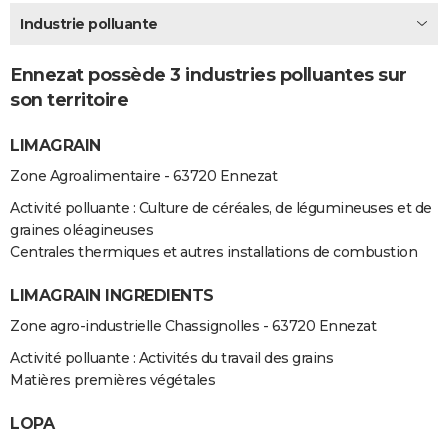
City break
Voyage de noces
Climat
Destinations
Voyage nature
Forum
+
Industrie polluante
PHOTO
GUIDES D'ACHAT
Ennezat possède 3 industries polluantes sur
son territoire
BONS PLANS
LIMAGRAIN
CARTE DE VOEUX
Zone Agroalimentaire - 63720 Ennezat
Carte Bonne année
Carte Pâques
Carte de Noël
Carte Saint-Valentin
Carte d'anniversaire
DICTIONNAIRE
Activité polluante : Culture de céréales, de légumineuses et de
Biographies
Expressions
Dictionnaire
Citations
Proverbes
PROGRAMME TV
graines oléagineuses
Centrales thermiques et autres installations de combustion
COPAINS D'AVANT
LIMAGRAIN INGREDIENTS
Se connecter
Collèges
Universités
Service militaire
S'inscrire
Lycées
Primaires
Entreprises
Avis de recherche
AVIS DE DÉCÈS
Zone agro-industrielle Chassignolles - 63720 Ennezat
FORUM
Activité polluante : Activités du travail des grains
Matières premières végétales
Lifestyle
Sport
Television
Cinema
Bricolage
Culture
Auto
Voyage
LOPA