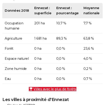
Ennezat :
Ennezat :
Moyenne
Données 2018
superficie
pourcentage
nationale
Occupation
201 ha
10,7 %
7,7 %
humaine
Agriculture
1 681 ha
89,3 %
63,8 %
Forêt
0 ha
0,0 %
23,6 %
Espace naturel
0 ha
0,0 %
4,0 %
Zone humide
0 ha
0,0 %
0,2 %
Eau
0 ha
0,0 %
0,7 %
Villes avec le plus de forêts
Les villes à proximité d'Ennezat