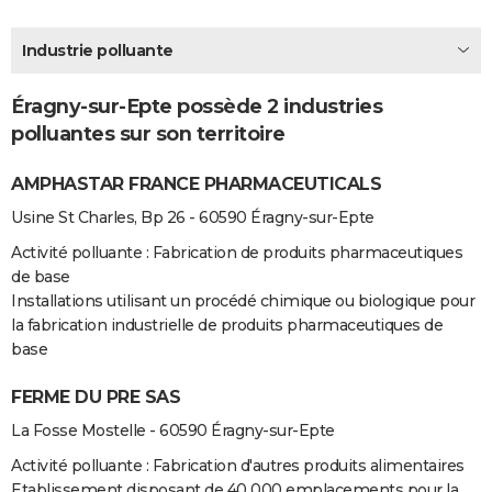
City break
Voyage de noces
Climat
Destinations
Voyage nature
Forum
+
PHOTO
Industrie polluante
GUIDES D'ACHAT
Éragny-sur-Epte possède 2 industries
BONS PLANS
polluantes sur son territoire
CARTE DE VOEUX
AMPHASTAR FRANCE PHARMACEUTICALS
Carte Bonne année
Carte Pâques
Carte de Noël
Carte Saint-Valentin
Carte d'anniversaire
DICTIONNAIRE
Usine St Charles, Bp 26 - 60590 Éragny-sur-Epte
Biographies
Expressions
Dictionnaire
Citations
Proverbes
PROGRAMME TV
Activité polluante : Fabrication de produits pharmaceutiques
de base
COPAINS D'AVANT
Installations utilisant un procédé chimique ou biologique pour
la fabrication industrielle de produits pharmaceutiques de
Se connecter
Collèges
Universités
Service militaire
S'inscrire
Lycées
Primaires
Entreprises
Avis de recherche
AVIS DE DÉCÈS
base
FORUM
FERME DU PRE SAS
Lifestyle
Sport
Television
Cinema
Bricolage
Culture
Auto
Voyage
La Fosse Mostelle - 60590 Éragny-sur-Epte
Activité polluante : Fabrication d'autres produits alimentaires
Etablissement disposant de 40 000 emplacements pour la