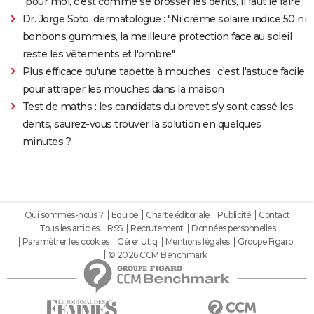
"pour moi, c'est comme se brosser les dents, il faut le faire"
Dr. Jorge Soto, dermatologue : "Ni crème solaire indice 50 ni
bonbons gummies, la meilleure protection face au soleil
reste les vêtements et l'ombre"
Plus efficace qu'une tapette à mouches : c'est l'astuce facile
pour attraper les mouches dans la maison
Test de maths : les candidats du brevet s'y sont cassé les
dents, saurez-vous trouver la solution en quelques
minutes ?
Qui sommes-nous ?
Equipe
Charte éditoriale
Publicité
Contact
Tous les articles
RSS
Recrutement
Données personnelles
Paramétrer les cookies
Gérer Utiq
Mentions légales
Groupe Figaro
© 2026 CCM Benchmark