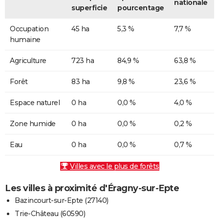
nationale
superficie
pourcentage
Occupation
45 ha
5,3 %
7,7 %
humaine
Agriculture
723 ha
84,9 %
63,8 %
Forêt
83 ha
9,8 %
23,6 %
Espace naturel
0 ha
0,0 %
4,0 %
Zone humide
0 ha
0,0 %
0,2 %
Eau
0 ha
0,0 %
0,7 %
Villes avec le plus de forêts
Les villes à proximité d'Éragny-sur-Epte
Bazincourt-sur-Epte (27140)
Trie-Château (60590)