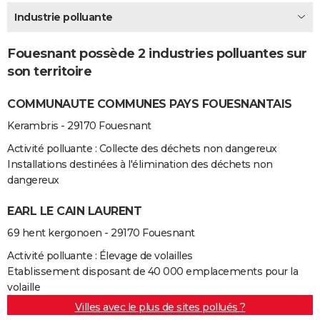
City break
Voyage de noces
Climat
Destinations
Voyage nature
Forum
+
Industrie polluante
PHOTO
GUIDES D'ACHAT
Fouesnant possède 2 industries polluantes sur
son territoire
BONS PLANS
COMMUNAUTE COMMUNES PAYS FOUESNANTAIS
CARTE DE VOEUX
Kerambris - 29170 Fouesnant
Carte Bonne année
Carte Pâques
Carte de Noël
Carte Saint-Valentin
Carte d'anniversaire
DICTIONNAIRE
Activité polluante : Collecte des déchets non dangereux
Biographies
Expressions
Dictionnaire
Citations
Proverbes
PROGRAMME TV
Installations destinées à l'élimination des déchets non
dangereux
COPAINS D'AVANT
EARL LE CAIN LAURENT
Se connecter
Collèges
Universités
Service militaire
S'inscrire
Lycées
Primaires
Entreprises
Avis de recherche
AVIS DE DÉCÈS
69 hent kergonoen - 29170 Fouesnant
FORUM
Activité polluante : Élevage de volailles
Etablissement disposant de 40 000 emplacements pour la
Lifestyle
Sport
Television
Cinema
Bricolage
Culture
Auto
Voyage
volaille
Villes avec le plus de sites pollués ?