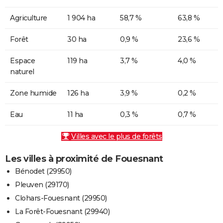
Agriculture
1 904 ha
58,7 %
63,8 %
Forêt
30 ha
0,9 %
23,6 %
Espace
119 ha
3,7 %
4,0 %
naturel
Zone humide
126 ha
3,9 %
0,2 %
Eau
11 ha
0,3 %
0,7 %
Villes avec le plus de forêts
Les villes à proximité de Fouesnant
Bénodet (29950)
Pleuven (29170)
Clohars-Fouesnant (29950)
La Forêt-Fouesnant (29940)