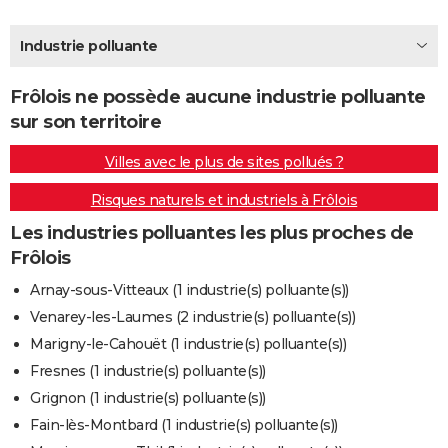
City break
Voyage de noces
Climat
Destinations
Voyage nature
Forum
+
PHOTO
Industrie polluante
GUIDES D'ACHAT
Frôlois ne possède aucune industrie polluante
BONS PLANS
sur son territoire
CARTE DE VOEUX
Villes avec le plus de sites pollués ?
Carte Bonne année
Carte Pâques
Carte de Noël
Carte Saint-Valentin
Carte d'anniversaire
DICTIONNAIRE
Risques naturels et industriels à Frôlois
Biographies
Expressions
Dictionnaire
Citations
Proverbes
PROGRAMME TV
Les industries polluantes les plus proches de
Frôlois
COPAINS D'AVANT
Arnay-sous-Vitteaux (1 industrie(s) polluante(s))
Se connecter
Collèges
Universités
Service militaire
S'inscrire
Lycées
Primaires
Entreprises
Avis de recherche
AVIS DE DÉCÈS
Venarey-les-Laumes (2 industrie(s) polluante(s))
Marigny-le-Cahouët (1 industrie(s) polluante(s))
FORUM
Fresnes (1 industrie(s) polluante(s))
Lifestyle
Sport
Television
Cinema
Bricolage
Culture
Auto
Voyage
Grignon (1 industrie(s) polluante(s))
Fain-lès-Montbard (1 industrie(s) polluante(s))