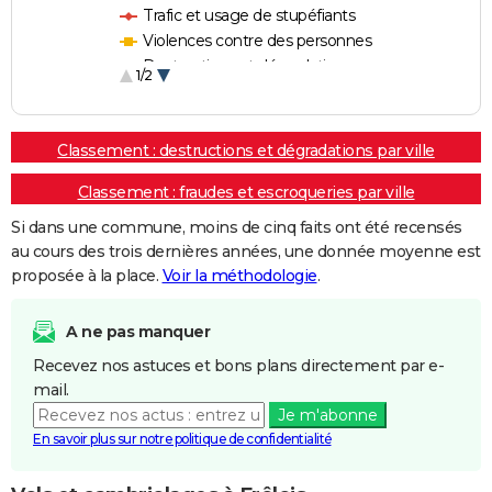
Trafic et usage de stupéfiants
Violences contre des personnes
Destructions et dégradations
1/2
Escroqueries et fraudes
Classement : destructions et dégradations par ville
Classement : fraudes et escroqueries par ville
Si dans une commune, moins de cinq faits ont été recensés
au cours des trois dernières années, une donnée moyenne est
proposée à la place.
Voir la méthodologie
.
A ne pas manquer
Recevez nos astuces et bons plans directement par e-
mail.
Je m'abonne
En savoir plus sur notre politique de confidentialité