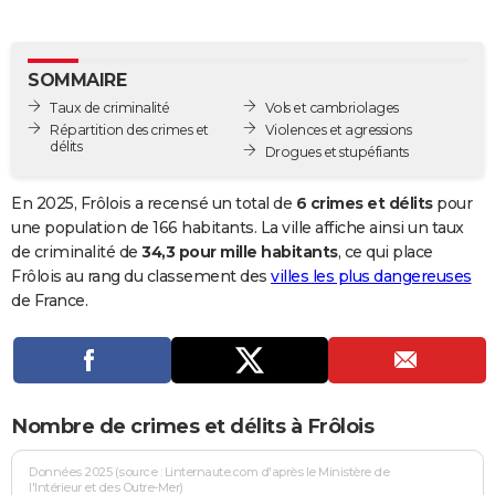
City break
Voyage de noces
Climat
Destinations
Voyage nature
Forum
+
PHOTO
GUIDES D'ACHAT
SOMMAIRE
Taux de criminalité
Vols et cambriolages
BONS PLANS
Répartition des crimes et
Violences et agressions
délits
Drogues et stupéfiants
CARTE DE VOEUX
Carte Bonne année
Carte Pâques
Carte de Noël
Carte Saint-Valentin
Carte d'anniversaire
En 2025, Frôlois a recensé un total de
6 crimes et délits
pour
DICTIONNAIRE
une population de 166 habitants. La ville affiche ainsi un taux
Biographies
Expressions
Dictionnaire
Citations
Proverbes
de criminalité de
34,3 pour mille habitants
, ce qui place
PROGRAMME TV
Frôlois au rang du classement des
villes les plus dangereuses
COPAINS D'AVANT
de France.
Se connecter
Collèges
Universités
Service militaire
S'inscrire
Lycées
Primaires
Entreprises
Avis de recherche
AVIS DE DÉCÈS
FORUM
Nombre de crimes et délits à Frôlois
Lifestyle
Sport
Television
Cinema
Bricolage
Culture
Auto
Voyage
Données 2025 (source : Linternaute.com d'après le Ministère de
l'Intérieur et des Outre-Mer)