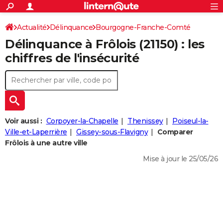
ACTUALITÉS
Connexion
S'inscrire
Actualité
Délinquance
Bourgogne-Franche-Comté
Rechercher
Société
Education
Villes
Politique
Faits Divers
Monde
+
SPORT
Délinquance à
Frôlois
(21150) : les
Côte-d'Or
Frôlois
Football
Cyclisme
Forum
Coupe du monde 2026
Tennis
Rugby
CULTURE
chiffres de l'insécurité
TNT
Cinéma
Musique
Programme TV
Streaming
Sorties cinéma
+
FINANCE
Impôts
Immobilier
Banque
Crédit
Retraite
Epargne
Risques naturels par ville
Assurance
AUTO
Réserver un essai
Berlines
Forum auto
Essais
Citadines
SUV
+
HIGH-TECH
Voir aussi :
Corpoyer-la-Chapelle
Thenissey
Poiseul-la-
Meilleur smartphone
Ordinateurs
Guide high-tech
Mobiles
Internet
Jeux vidéo
+
Ville-et-Laperrière
Gissey-sous-Flavigny
Comparer
BRICOLAGE
Frôlois à une autre ville
Aménagement intérieur
Cuisine
Jardinage
+
Forum
Extérieur
Salle de bains
Rangement
WEEK-END
Mise à jour le 25/05/26
Escapades
Expositions
Week-end nature
Guides de France
Patrimoine
Musées
+
LIFESTYLE
Bien-être
Mode
+
Art de vivre
Loisirs
Modes de vie
SANTE
Guide de la santé
Médicaments
+
Alimentation
Maladies
Sommeil
VOYAGE