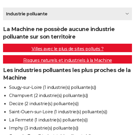
City break
Voyage de noces
Climat
Destinations
Voyage nature
Forum
+
PHOTO
Industrie polluante
GUIDES D'ACHAT
La Machine ne possède aucune industrie
BONS PLANS
polluante sur son territoire
CARTE DE VOEUX
Villes avec le plus de sites pollués ?
Carte Bonne année
Carte Pâques
Carte de Noël
Carte Saint-Valentin
Carte d'anniversaire
DICTIONNAIRE
Risques naturels et industriels à la Machine
Biographies
Expressions
Dictionnaire
Citations
Proverbes
PROGRAMME TV
Les industries polluantes les plus proches de la
Machine
COPAINS D'AVANT
Sougy-sur-Loire (1 industrie(s) polluante(s))
Se connecter
Collèges
Universités
Service militaire
S'inscrire
Lycées
Primaires
Entreprises
Avis de recherche
AVIS DE DÉCÈS
Champvert (2 industrie(s) polluante(s))
Decize (2 industrie(s) polluante(s))
FORUM
Saint-Ouen-sur-Loire (1 industrie(s) polluante(s))
Lifestyle
Sport
Television
Cinema
Bricolage
Culture
Auto
Voyage
La Fermeté (1 industrie(s) polluante(s))
Imphy (3 industrie(s) polluante(s))