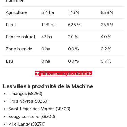
humaine
Agriculture
314 ha
17,3 %
63,8 %
Forêt
1 131 ha
62,5 %
23,6 %
Espace naturel
47 ha
2,6 %
4,0 %
Zone humide
0 ha
0,0 %
0,2 %
Eau
0 ha
0,0 %
0,7 %
Villes avec le plus de forêts
Les villes à proximité de la Machine
Thianges (58260)
Trois-Vèvres (58260)
Saint-Léger-des-Vignes (58300)
Sougy-sur-Loire (58300)
Ville-Langy (58270)