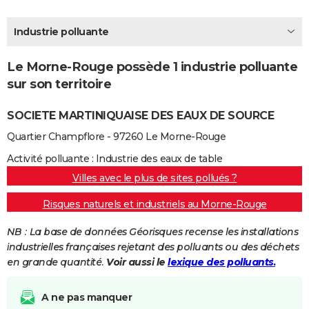
City break
Voyage de noces
Climat
Destinations
Voyage nature
Forum
+
PHOTO
Industrie polluante
GUIDES D'ACHAT
Le Morne-Rouge possède 1 industrie polluante
BONS PLANS
sur son territoire
CARTE DE VOEUX
SOCIETE MARTINIQUAISE DES EAUX DE SOURCE
Carte Bonne année
Carte Pâques
Carte de Noël
Carte Saint-Valentin
Carte d'anniversaire
DICTIONNAIRE
Quartier Champflore - 97260 Le Morne-Rouge
Biographies
Expressions
Dictionnaire
Citations
Proverbes
PROGRAMME TV
Activité polluante : Industrie des eaux de table
Villes avec le plus de sites pollués ?
COPAINS D'AVANT
Risques naturels et industriels au Morne-Rouge
Se connecter
Collèges
Universités
Service militaire
S'inscrire
Lycées
Primaires
Entreprises
Avis de recherche
AVIS DE DÉCÈS
NB : La base de données Géorisques recense les installations
FORUM
industrielles françaises rejetant des polluants ou des déchets
en grande quantité.
Voir aussi le
lexique des polluants.
Lifestyle
Sport
Television
Cinema
Bricolage
Culture
Auto
Voyage
A ne pas manquer