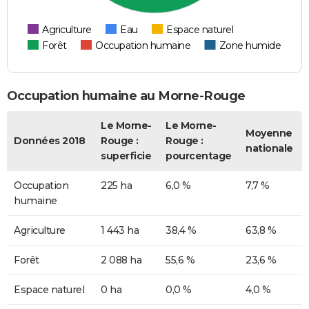
Agriculture
Eau
Espace naturel
Forêt
Occupation humaine
Zone humide
Occupation humaine au Morne-Rouge
Le Morne-
Le Morne-
Moyenne
Données 2018
Rouge :
Rouge :
nationale
superficie
pourcentage
Occupation
225 ha
6,0 %
7,7 %
humaine
Agriculture
1 443 ha
38,4 %
63,8 %
Forêt
2 088 ha
55,6 %
23,6 %
Espace naturel
0 ha
0,0 %
4,0 %