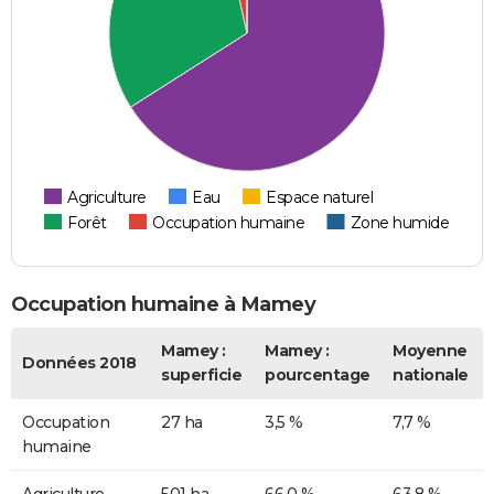
Agriculture
Eau
Espace naturel
Forêt
Occupation humaine
Zone humide
Occupation humaine à Mamey
Mamey :
Mamey :
Moyenne
Données 2018
superficie
pourcentage
nationale
Occupation
27 ha
3,5 %
7,7 %
humaine
Agriculture
501 ha
66,0 %
63,8 %