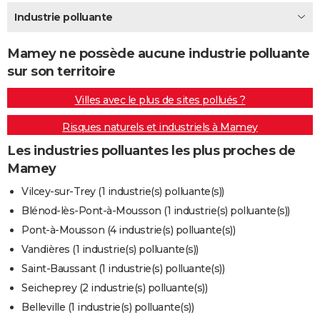
City break
Voyage de noces
Climat
Destinations
Voyage nature
Forum
+
Industrie polluante
PHOTO
GUIDES D'ACHAT
Mamey ne possède aucune industrie polluante
sur son territoire
BONS PLANS
Villes avec le plus de sites pollués ?
CARTE DE VOEUX
Risques naturels et industriels à Mamey
Carte Bonne année
Carte Pâques
Carte de Noël
Carte Saint-Valentin
Carte d'anniversaire
DICTIONNAIRE
Les industries polluantes les plus proches de
Biographies
Expressions
Dictionnaire
Citations
Proverbes
PROGRAMME TV
Mamey
COPAINS D'AVANT
Vilcey-sur-Trey (1 industrie(s) polluante(s))
Blénod-lès-Pont-à-Mousson (1 industrie(s) polluante(s))
Se connecter
Collèges
Universités
Service militaire
S'inscrire
Lycées
Primaires
Entreprises
Avis de recherche
AVIS DE DÉCÈS
Pont-à-Mousson (4 industrie(s) polluante(s))
FORUM
Vandières (1 industrie(s) polluante(s))
Saint-Baussant (1 industrie(s) polluante(s))
Lifestyle
Sport
Television
Cinema
Bricolage
Culture
Auto
Voyage
Seicheprey (2 industrie(s) polluante(s))
Belleville (1 industrie(s) polluante(s))