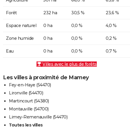
Forêt
232 ha
30,5 %
23,6 %
Espace naturel
0 ha
0,0 %
4,0 %
Zone humide
0 ha
0,0 %
0,2 %
Eau
0 ha
0,0 %
0,7 %
Villes avec le plus de forêts
Les villes à proximité de Mamey
Fey-en-Haye (54470)
Lironville (54470)
Martincourt (54380)
Montauville (54700)
Limey-Remenauville (54470)
Toutes les villes