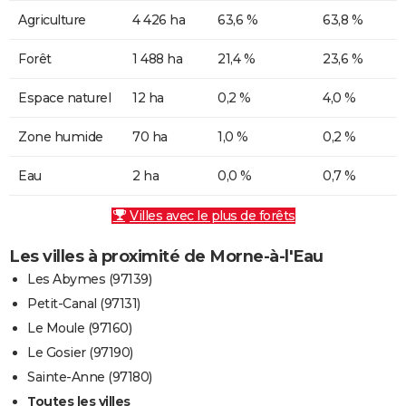
Agriculture
4 426 ha
63,6 %
63,8 %
Forêt
1 488 ha
21,4 %
23,6 %
Espace naturel
12 ha
0,2 %
4,0 %
Zone humide
70 ha
1,0 %
0,2 %
Eau
2 ha
0,0 %
0,7 %
Villes avec le plus de forêts
Les villes à proximité de Morne-à-l'Eau
Les Abymes (97139)
Petit-Canal (97131)
Le Moule (97160)
Le Gosier (97190)
Sainte-Anne (97180)
Toutes les villes