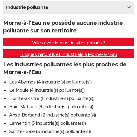
City break
Voyage de noces
Climat
Destinations
Voyage nature
Forum
+
Industrie polluante
PHOTO
GUIDES D'ACHAT
Morne-à-l'Eau ne possède aucune industrie
polluante sur son territoire
BONS PLANS
Villes avec le plus de sites pollués ?
CARTE DE VOEUX
Risques naturels et industriels à Morne-à-l'Eau
Carte Bonne année
Carte Pâques
Carte de Noël
Carte Saint-Valentin
Carte d'anniversaire
DICTIONNAIRE
Les industries polluantes les plus proches de
Biographies
Expressions
Dictionnaire
Citations
Proverbes
PROGRAMME TV
Morne-à-l'Eau
COPAINS D'AVANT
Les Abymes (4 industrie(s) polluante(s))
Le Moule (4 industrie(s) polluante(s))
Se connecter
Collèges
Universités
Service militaire
S'inscrire
Lycées
Primaires
Entreprises
Avis de recherche
AVIS DE DÉCÈS
Pointe-à-Pitre (1 industrie(s) polluante(s))
FORUM
Baie-Mahault (8 industrie(s) polluante(s))
Anse-Bertrand (2 industrie(s) polluante(s))
Lifestyle
Sport
Television
Cinema
Bricolage
Culture
Auto
Voyage
Lamentin (5 industrie(s) polluante(s))
Sainte-Rose (3 industrie(s) polluante(s))