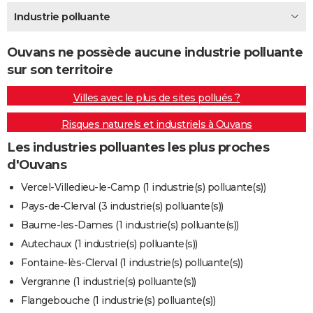
City break
Voyage de noces
Climat
Destinations
Voyage nature
Forum
+
Industrie polluante
PHOTO
GUIDES D'ACHAT
Ouvans ne possède aucune industrie polluante
sur son territoire
BONS PLANS
Villes avec le plus de sites pollués ?
CARTE DE VOEUX
Risques naturels et industriels à Ouvans
Carte Bonne année
Carte Pâques
Carte de Noël
Carte Saint-Valentin
Carte d'anniversaire
DICTIONNAIRE
Les industries polluantes les plus proches
Biographies
Expressions
Dictionnaire
Citations
Proverbes
PROGRAMME TV
d'Ouvans
COPAINS D'AVANT
Vercel-Villedieu-le-Camp (1 industrie(s) polluante(s))
Pays-de-Clerval (3 industrie(s) polluante(s))
Se connecter
Collèges
Universités
Service militaire
S'inscrire
Lycées
Primaires
Entreprises
Avis de recherche
AVIS DE DÉCÈS
Baume-les-Dames (1 industrie(s) polluante(s))
FORUM
Autechaux (1 industrie(s) polluante(s))
Fontaine-lès-Clerval (1 industrie(s) polluante(s))
Lifestyle
Sport
Television
Cinema
Bricolage
Culture
Auto
Voyage
Vergranne (1 industrie(s) polluante(s))
Flangebouche (1 industrie(s) polluante(s))