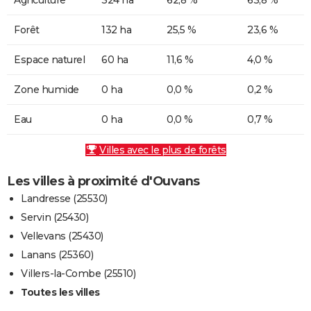
Forêt
132 ha
25,5 %
23,6 %
Espace naturel
60 ha
11,6 %
4,0 %
Zone humide
0 ha
0,0 %
0,2 %
Eau
0 ha
0,0 %
0,7 %
Villes avec le plus de forêts
Les villes à proximité d'Ouvans
Landresse (25530)
Servin (25430)
Vellevans (25430)
Lanans (25360)
Villers-la-Combe (25510)
Toutes les villes