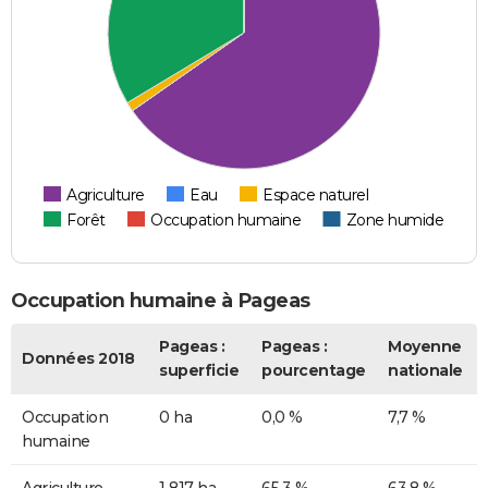
Agriculture
Eau
Espace naturel
Forêt
Occupation humaine
Zone humide
Occupation humaine à Pageas
Pageas :
Pageas :
Moyenne
Données 2018
superficie
pourcentage
nationale
Occupation
0 ha
0,0 %
7,7 %
humaine
Agriculture
1 817 ha
65,3 %
63,8 %