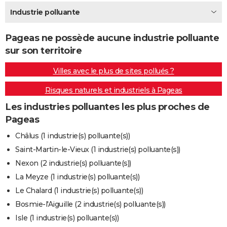
City break
Voyage de noces
Climat
Destinations
Voyage nature
Forum
+
Industrie polluante
PHOTO
GUIDES D'ACHAT
Pageas ne possède aucune industrie polluante
sur son territoire
BONS PLANS
Villes avec le plus de sites pollués ?
CARTE DE VOEUX
Risques naturels et industriels à Pageas
Carte Bonne année
Carte Pâques
Carte de Noël
Carte Saint-Valentin
Carte d'anniversaire
DICTIONNAIRE
Les industries polluantes les plus proches de
Biographies
Expressions
Dictionnaire
Citations
Proverbes
PROGRAMME TV
Pageas
COPAINS D'AVANT
Châlus (1 industrie(s) polluante(s))
Saint-Martin-le-Vieux (1 industrie(s) polluante(s))
Se connecter
Collèges
Universités
Service militaire
S'inscrire
Lycées
Primaires
Entreprises
Avis de recherche
AVIS DE DÉCÈS
Nexon (2 industrie(s) polluante(s))
FORUM
La Meyze (1 industrie(s) polluante(s))
Le Chalard (1 industrie(s) polluante(s))
Lifestyle
Sport
Television
Cinema
Bricolage
Culture
Auto
Voyage
Bosmie-l'Aiguille (2 industrie(s) polluante(s))
Isle (1 industrie(s) polluante(s))