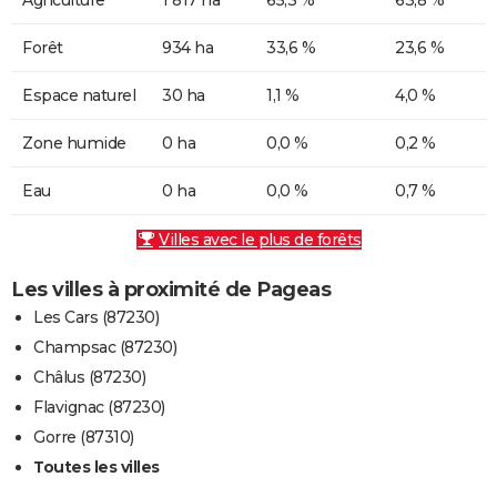
Forêt
934 ha
33,6 %
23,6 %
Espace naturel
30 ha
1,1 %
4,0 %
Zone humide
0 ha
0,0 %
0,2 %
Eau
0 ha
0,0 %
0,7 %
Villes avec le plus de forêts
Les villes à proximité de Pageas
Les Cars (87230)
Champsac (87230)
Châlus (87230)
Flavignac (87230)
Gorre (87310)
Toutes les villes