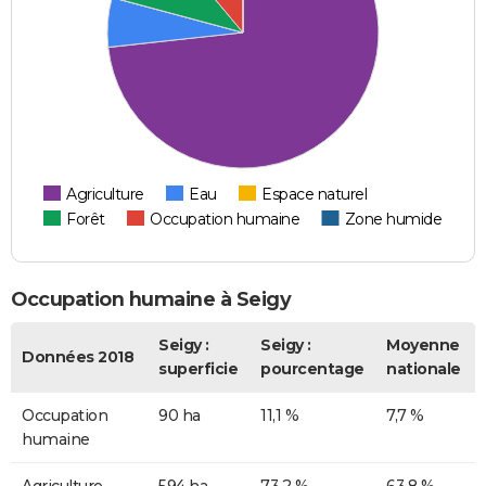
Agriculture
Eau
Espace naturel
Forêt
Occupation humaine
Zone humide
Occupation humaine à Seigy
Seigy :
Seigy :
Moyenne
Données 2018
superficie
pourcentage
nationale
Occupation
90 ha
11,1 %
7,7 %
humaine
Agriculture
594 ha
73,2 %
63,8 %