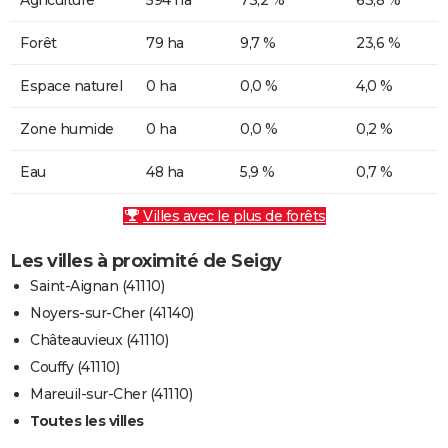
Forêt
79 ha
9,7 %
23,6 %
Espace naturel
0 ha
0,0 %
4,0 %
Zone humide
0 ha
0,0 %
0,2 %
Eau
48 ha
5,9 %
0,7 %
Villes avec le plus de forêts
Les villes à proximité de Seigy
Saint-Aignan (41110)
Noyers-sur-Cher (41140)
Châteauvieux (41110)
Couffy (41110)
Mareuil-sur-Cher (41110)
Toutes les villes