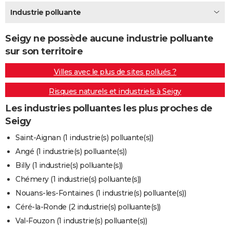
City break
Voyage de noces
Climat
Destinations
Voyage nature
Forum
+
Industrie polluante
PHOTO
GUIDES D'ACHAT
Seigy ne possède aucune industrie polluante
sur son territoire
BONS PLANS
Villes avec le plus de sites pollués ?
CARTE DE VOEUX
Risques naturels et industriels à Seigy
Carte Bonne année
Carte Pâques
Carte de Noël
Carte Saint-Valentin
Carte d'anniversaire
DICTIONNAIRE
Les industries polluantes les plus proches de
Biographies
Expressions
Dictionnaire
Citations
Proverbes
PROGRAMME TV
Seigy
COPAINS D'AVANT
Saint-Aignan (1 industrie(s) polluante(s))
Angé (1 industrie(s) polluante(s))
Se connecter
Collèges
Universités
Service militaire
S'inscrire
Lycées
Primaires
Entreprises
Avis de recherche
AVIS DE DÉCÈS
Billy (1 industrie(s) polluante(s))
FORUM
Chémery (1 industrie(s) polluante(s))
Nouans-les-Fontaines (1 industrie(s) polluante(s))
Lifestyle
Sport
Television
Cinema
Bricolage
Culture
Auto
Voyage
Céré-la-Ronde (2 industrie(s) polluante(s))
Val-Fouzon (1 industrie(s) polluante(s))