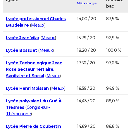
Méthodologie
bac
Lycée professionnel Charles
14,00 / 20
83,5 %
Baudelaire
(
Meaux
)
Lycée Jean Vilar
(
Meaux
)
15,79 / 20
92,9 %
Lycée Bossuet
(
Meaux
)
18,20 / 20
100,0 %
Lycée Technologique Jean
17,56 / 20
97,6 %
Rose Secteur Tertiaire,
Sanitaire et Social
(
Meaux
)
Lycée Henri Moissan
(
Meaux
)
16,59 / 20
94,9 %
Lycée polyvalent du Gué À
14,43 / 20
88,0 %
Tresmes
(
Congis-sur-
Thérouanne
)
Lycée Pierre de Coubertin
14,69 / 20
86,8 %