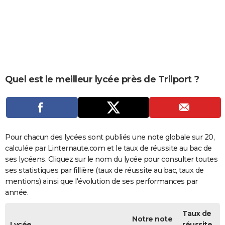
City break
Voyage de noces
Climat
Destinations
Voyage nature
Forum
+
PHOTO
GUIDES D'ACHAT
BONS PLANS
CARTE DE VOEUX
Quel est le meilleur lycée près de Trilport ?
Carte Bonne année
Carte Pâques
Carte de Noël
Carte Saint-Valentin
Carte d'anniversaire
DICTIONNAIRE
Biographies
Expressions
Dictionnaire
Citations
Proverbes
PROGRAMME TV
COPAINS D'AVANT
Pour chacun des lycées sont publiés une note globale sur 20,
calculée par Linternaute.com et le taux de réussite au bac de
Se connecter
Collèges
Universités
Service militaire
S'inscrire
Lycées
Primaires
Entreprises
Avis de recherche
AVIS DE DÉCÈS
ses lycéens. Cliquez sur le nom du lycée pour consulter toutes
ses statistiques par fillière (taux de réussite au bac, taux de
FORUM
mentions) ainsi que l'évolution de ses performances par
année.
Lifestyle
Sport
Television
Cinema
Bricolage
Culture
Auto
Voyage
Taux de
Notre note
Lycée
réussite