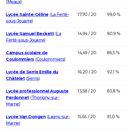
(
Meaux
)
Lycée Sainte-Céline
(
La Ferté-
17,70 / 20
99,0 %
sous-Jouarre
)
Lycée Samuel Beckett
(
La
14,94 / 20
90,9 %
Ferté-sous-Jouarre
)
Campus scolaire de
14,49 / 20
86,5 %
Coulommiers
(
Coulommiers
)
Lycée de Serris Emilie du
16,20 / 20
92,1 %
Châtelet
(
Serris
)
Lycée professionnel Auguste
13,58 / 20
83,8 %
Perdonnet
(
Thorigny-sur-
Marne
)
Lycée Van Dongen
(
Lagny-sur-
15,65 / 20
91,0 %
Marne
)