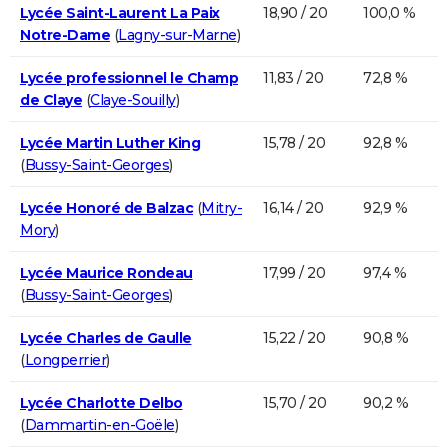
Lycée Saint-Laurent La Paix
18,90 / 20
100,0 %
Notre-Dame
(
Lagny-sur-Marne
)
Lycée professionnel le Champ
11,83 / 20
72,8 %
de Claye
(
Claye-Souilly
)
Lycée Martin Luther King
15,78 / 20
92,8 %
(
Bussy-Saint-Georges
)
Lycée Honoré de Balzac
(
Mitry-
16,14 / 20
92,9 %
Mory
)
Lycée Maurice Rondeau
17,99 / 20
97,4 %
(
Bussy-Saint-Georges
)
Lycée Charles de Gaulle
15,22 / 20
90,8 %
(
Longperrier
)
Lycée Charlotte Delbo
15,70 / 20
90,2 %
(
Dammartin-en-Goële
)