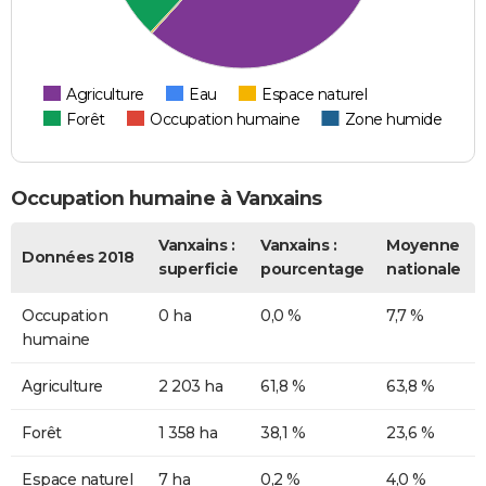
Agriculture
Eau
Espace naturel
Forêt
Occupation humaine
Zone humide
Occupation humaine à Vanxains
Vanxains :
Vanxains :
Moyenne
Données 2018
superficie
pourcentage
nationale
Occupation
0 ha
0,0 %
7,7 %
humaine
Agriculture
2 203 ha
61,8 %
63,8 %
Forêt
1 358 ha
38,1 %
23,6 %
Espace naturel
7 ha
0,2 %
4,0 %