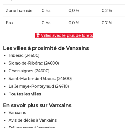
Zone humide
0 ha
0,0 %
0,2 %
Eau
0 ha
0,0 %
0,7 %
Villes avec le plus de forêts
Les villes à proximité de Vanxains
Ribérac (24600)
Siorac-de-Ribérac (24600)
Chassaignes (24600)
Saint-Martin-de-Ribérac (24600)
La Jemaye-Ponteyraud (24410)
Toutes les villes
En savoir plus sur Vanxains
Vanxains
Avis de décès à Vanxains
Délinquance à Vanxains