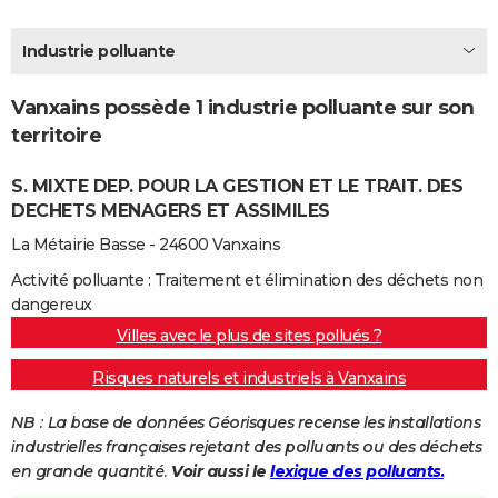
City break
Voyage de noces
Climat
Destinations
Voyage nature
Forum
+
PHOTO
Industrie polluante
GUIDES D'ACHAT
Vanxains possède 1 industrie polluante sur son
BONS PLANS
territoire
CARTE DE VOEUX
S. MIXTE DEP. POUR LA GESTION ET LE TRAIT. DES
Carte Bonne année
Carte Pâques
Carte de Noël
Carte Saint-Valentin
Carte d'anniversaire
DICTIONNAIRE
DECHETS MENAGERS ET ASSIMILES
La Métairie Basse - 24600 Vanxains
Biographies
Expressions
Dictionnaire
Citations
Proverbes
PROGRAMME TV
Activité polluante : Traitement et élimination des déchets non
COPAINS D'AVANT
dangereux
Villes avec le plus de sites pollués ?
Se connecter
Collèges
Universités
Service militaire
S'inscrire
Lycées
Primaires
Entreprises
Avis de recherche
AVIS DE DÉCÈS
Risques naturels et industriels à Vanxains
FORUM
NB : La base de données Géorisques recense les installations
Lifestyle
Sport
Television
Cinema
Bricolage
Culture
Auto
Voyage
industrielles françaises rejetant des polluants ou des déchets
en grande quantité.
Voir aussi le
lexique des polluants.