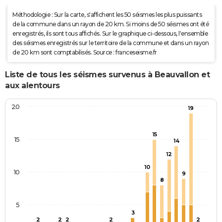
Méthodologie : Sur la carte, s'affichent les 50 séismes les plus puissants
de la commune dans un rayon de 20 km. Si moins de 50 séismes ont été
enregistrés, ils sont tous affichés. Sur le graphique ci-dessous, l'ensemble
des séismes enregistrés sur le territoire de la commune et dans un rayon
de 20 km sont comptabilisés. Source : franceseisme.fr
Liste de tous les séismes survenus à Beauvallon et
aux alentours
20
19
15
15
14
12
10
10
9
8
5
3
2
2
2
2
2