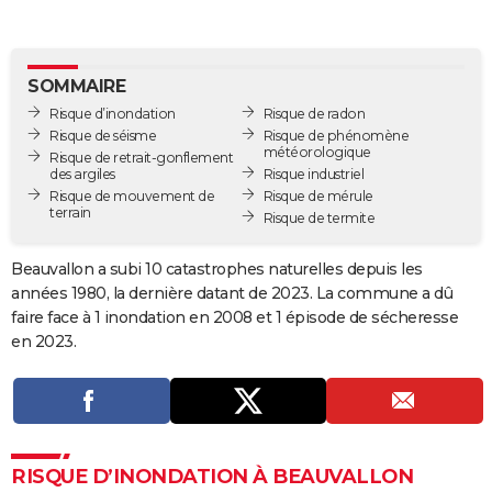
City break
Voyage de noces
Climat
Destinations
Voyage nature
Forum
+
PHOTO
GUIDES D'ACHAT
SOMMAIRE
Risque d’inondation
Risque de radon
BONS PLANS
Risque de séisme
Risque de phénomène
météorologique
Risque de retrait-gonflement
CARTE DE VOEUX
des argiles
Risque industriel
Risque de mouvement de
Risque de mérule
Carte Bonne année
Carte Pâques
Carte de Noël
Carte Saint-Valentin
Carte d'anniversaire
DICTIONNAIRE
terrain
Risque de termite
Biographies
Expressions
Dictionnaire
Citations
Proverbes
PROGRAMME TV
Beauvallon a subi 10 catastrophes naturelles depuis les
années 1980, la dernière datant de 2023. La commune a dû
COPAINS D'AVANT
faire face à 1 inondation en 2008 et 1 épisode de sécheresse
Se connecter
Collèges
Universités
Service militaire
S'inscrire
Lycées
Primaires
Entreprises
Avis de recherche
AVIS DE DÉCÈS
en 2023.
FORUM
Lifestyle
Sport
Television
Cinema
Bricolage
Culture
Auto
Voyage
RISQUE D’INONDATION À BEAUVALLON