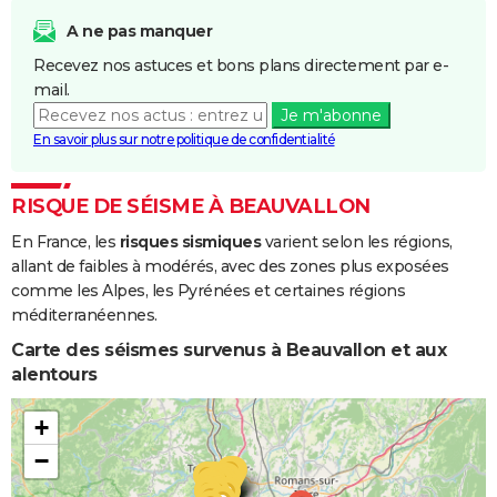
Inondations
09/09/1993
10/09/1993
2 j
Oui
et/ou
A ne pas manquer
Coulées de
Recevez nos astuces et bons plans directement par e-
Boue
mail.
Je m'abonne
Inondations
06/11/1982
10/11/1982
5 j
Oui
En savoir plus sur notre politique de confidentialité
et/ou
Coulées de
Boue
RISQUE DE SÉISME À BEAUVALLON
En France, les
risques sismiques
varient selon les régions,
allant de faibles à modérés, avec des zones plus exposées
comme les Alpes, les Pyrénées et certaines régions
méditerranéennes.
Carte des séismes survenus à Beauvallon et aux
alentours
+
−