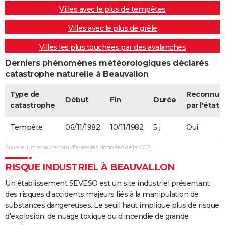
Villes avec le plus de tempêtes
Villes avec le plus de grêle
Villes les plus touchées par des avalanches
Derniers phénomènes météorologiques déclarés
catastrophe naturelle à Beauvallon
Type de
Reconnue
Début
Fin
Durée
catastrophe
par l'état
Tempête
06/11/1982
10/11/1982
5 j
Oui
Source : Linternaute.com d'après les données de la CCR
RISQUE INDUSTRIEL À BEAUVALLON
Un établissement SEVESO est un site industriel présentant
des risques d'accidents majeurs liés à la manipulation de
substances dangereuses. Le seuil haut implique plus de risque
d'explosion, de nuage toxique ou d'incendie de grande