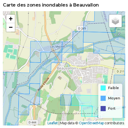
Carte des zones inondables à Beauvallon
+
−
Faible
Moyen
Fort
Leaflet
|
Map data ©
OpenStreetMap
contributors