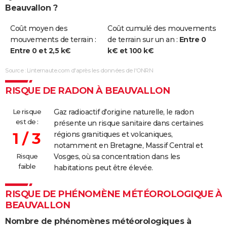
Beauvallon ?
Coût moyen des
Coût cumulé des mouvements
mouvements de terrain :
de terrain sur un an :
Entre 0
Entre 0 et 2,5 k€
k€ et 100 k€
Source : Linternaute.com d'après les données de l'ONRN
RISQUE DE RADON À BEAUVALLON
Le risque
Gaz radioactif d'origine naturelle, le radon
est de :
présente un risque sanitaire dans certaines
1 / 3
régions granitiques et volcaniques,
notamment en Bretagne, Massif Central et
Risque
Vosges, où sa concentration dans les
faible
habitations peut être élevée.
RISQUE DE PHÉNOMÈNE MÉTÉOROLOGIQUE À
BEAUVALLON
Nombre de phénomènes météorologiques à