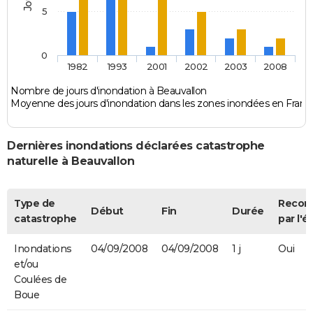
5
0
1982
1993
2001
2002
2003
2008
Nombre de jours d'inondation à Beauvallon
Moyenne des jours d'inondation dans les zones inondées en Franc
Dernières inondations déclarées catastrophe
naturelle à Beauvallon
Type de
Recon
Début
Fin
Durée
catastrophe
par l'é
Inondations
04/09/2008
04/09/2008
1 j
Oui
et/ou
Coulées de
Boue