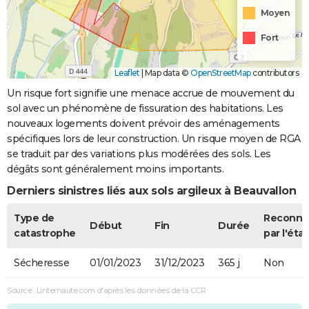
Moyen
Fort
Leaflet
|
Map data ©
OpenStreetMap
contributors
Un risque fort signifie une menace accrue de mouvement du
sol avec un phénomène de fissuration des habitations. Les
nouveaux logements doivent prévoir des aménagements
spécifiques lors de leur construction. Un risque moyen de RGA
se traduit par des variations plus modérées des sols. Les
dégâts sont généralement moins importants.
Derniers sinistres liés aux sols argileux à Beauvallon
Type de
Reconnu
Début
Fin
Durée
catastrophe
par l'état
Sécheresse
01/01/2023
31/12/2023
365 j
Non
Source : Linternaute.com d'après les données de la CCR