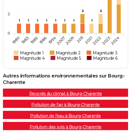
2
2
2
1
1
1
1
1
1
1
1
0
1980
1983
1985
1986
1994
2007
2009
2011
2021
2022
2023
2024
Magnitude 1
Magnitude 2
Magnitude 3
Magnitude 4
Magnitude 5
Magnitude 6
Autres informations environnementales sur Bourg-
Charente
Records du climat à Bourg-Charente
Pollution de l'air à Bourg-Charente
Pollution de l'eau à Bourg-Charente
Pollution des sols à Bourg-Charente