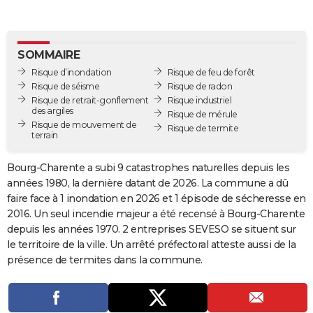
City break
Voyage de noces
Climat
Destinations
Voyage nature
Forum
+
PHOTO
GUIDES D'ACHAT
SOMMAIRE
Risque d’inondation
Risque de feu de forêt
BONS PLANS
Risque de séisme
Risque de radon
Risque de retrait-gonflement
Risque industriel
CARTE DE VOEUX
des argiles
Risque de mérule
Risque de mouvement de
Carte Bonne année
Carte Pâques
Carte de Noël
Carte Saint-Valentin
Carte d'anniversaire
Risque de termite
DICTIONNAIRE
terrain
Biographies
Expressions
Dictionnaire
Citations
Proverbes
PROGRAMME TV
Bourg-Charente a subi 9 catastrophes naturelles depuis les
années 1980, la dernière datant de 2026. La commune a dû
COPAINS D'AVANT
faire face à 1 inondation en 2026 et 1 épisode de sécheresse en
Se connecter
Collèges
Universités
Service militaire
S'inscrire
Lycées
Primaires
Entreprises
Avis de recherche
2016. Un seul incendie majeur a été recensé à Bourg-Charente
AVIS DE DÉCÈS
depuis les années 1970. 2 entreprises SEVESO se situent sur
FORUM
le territoire de la ville. Un arrêté préfectoral atteste aussi de la
présence de termites dans la commune.
Lifestyle
Sport
Television
Cinema
Bricolage
Culture
Auto
Voyage