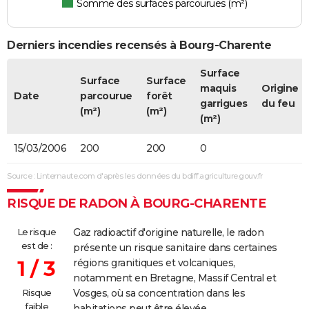
Somme des surfaces parcourues (m²)
Derniers incendies recensés à Bourg-Charente
Surface
Surface
Surface
maquis
Origine
Date
parcourue
forêt
garrigues
du feu
(m²)
(m²)
(m²)
15/03/2006
200
200
0
Source : Linternaute.com d'après les données du bdiff.agriculture.gouv.fr
RISQUE DE RADON À BOURG-CHARENTE
Le risque
Gaz radioactif d'origine naturelle, le radon
est de :
présente un risque sanitaire dans certaines
1 / 3
régions granitiques et volcaniques,
notamment en Bretagne, Massif Central et
Risque
Vosges, où sa concentration dans les
faible
habitations peut être élevée.