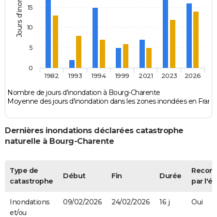
Jours d'inondation
15
10
5
0
1982
1993
1994
1999
2021
2023
2026
Nombre de jours d'inondation à Bourg-Charente
Moyenne des jours d'inondation dans les zones inondées en Franc
Dernières inondations déclarées catastrophe
naturelle à Bourg-Charente
Type de
Recon
Début
Fin
Durée
catastrophe
par l'ét
Inondations
09/02/2026
24/02/2026
16 j
Oui
et/ou