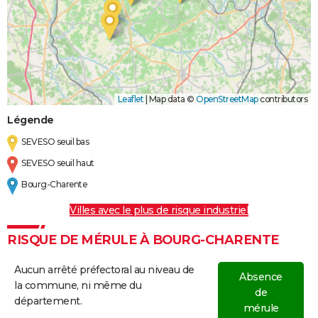
Leaflet
|
Map data ©
OpenStreetMap
contributors
Légende
SEVESO seuil bas
SEVESO seuil haut
Bourg-Charente
Villes avec le plus de risque industriel
RISQUE DE MÉRULE À BOURG-CHARENTE
Aucun arrêté préfectoral au niveau de
Absence
la commune, ni même du
de
département.
mérule