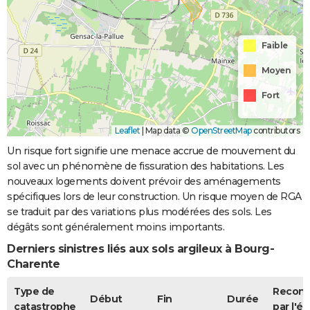
Faible
Moyen
Fort
Leaflet
|
Map data ©
OpenStreetMap
contributors
Un risque fort signifie une menace accrue de mouvement du
sol avec un phénomène de fissuration des habitations. Les
nouveaux logements doivent prévoir des aménagements
spécifiques lors de leur construction. Un risque moyen de RGA
se traduit par des variations plus modérées des sols. Les
dégâts sont généralement moins importants.
Derniers sinistres liés aux sols argileux à Bourg-
Charente
Type de
Recon
Début
Fin
Durée
catastrophe
par l'ét