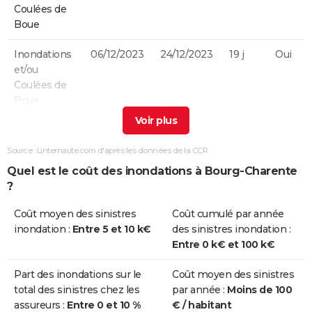
Coulées de
Boue
Inondations
06/12/2023
24/12/2023
19 j
Oui
et/ou
Coulées de
Boue
Inondations
03/02/2021
09/02/2021
7 j
Oui
et/ou
Source : Linternaute.com d'après les données de la CCR
Coulées de
Quel est le coût des inondations à Bourg-Charente
Boue
?
Inondations
25/12/1999
29/12/1999
5 j
Non
Coût moyen des sinistres
Coût cumulé par année
et/ou
inondation :
Entre 5 et 10 k€
des sinistres inondation :
Coulées de
Entre 0 k€ et 100 k€
Boue
Part des inondations sur le
Coût moyen des sinistres
Inondations
30/12/1993
15/01/1994
17 j
Oui
total des sinistres chez les
par année :
Moins de 100
et/ou
assureurs :
Entre 0 et 10 %
€ / habitant