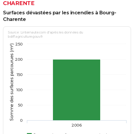
CHARENTE
Surfaces dévastées par les incendies à Bourg-
Charente
Source : Linternaute.com d'après les données du
bdiff.agriculture.gouv.fr
250
Somme des surfaces parcourues (m²)
200
150
100
50
0
2006