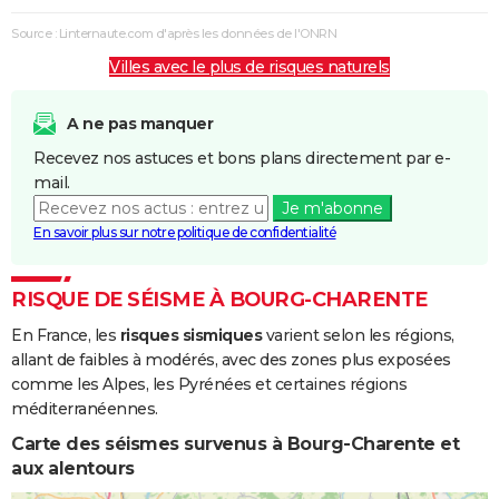
Coulées de
Boue
Source : Linternaute.com d'après les données de l'ONRN
Villes avec le plus de risques naturels
Inondations
08/12/1982
31/12/1982
24 j
Oui
et/ou
Coulées de
A ne pas manquer
Boue
Recevez nos astuces et bons plans directement par e-
mail.
Je m'abonne
En savoir plus sur notre politique de confidentialité
RISQUE DE SÉISME À BOURG-CHARENTE
En France, les
risques sismiques
varient selon les régions,
allant de faibles à modérés, avec des zones plus exposées
comme les Alpes, les Pyrénées et certaines régions
méditerranéennes.
Carte des séismes survenus à Bourg-Charente et
aux alentours