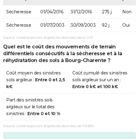
Sécheresse
01/04/2016
31/12/2016
275 j
Non
Sécheresse
01/07/2003
30/09/2003
92 j
Oui
Source : Linternaute.com d'après les données de la CCR
Quel est le coût des mouvements de terrain
différentiels consécutifs à la sécheresse et à la
réhydratation des sols à Bourg-Charente ?
Coût moyen des sinistres
Coût cumulé des sinistres
sols argileux :
Entre 0 et 2,5
sols argileux sur un an :
k€
Entre 0 k€ et 100 k€
Part des sinistres sols
argileux sur le total des
sinistres :
Entre 0 et 10 %
Source : Linternaute.com d'après les données de l'ONRN