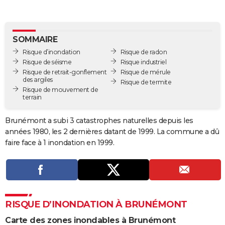
City break
Voyage de noces
Climat
Destinations
Voyage nature
Forum
+
PHOTO
GUIDES D'ACHAT
SOMMAIRE
Risque d’inondation
Risque de radon
BONS PLANS
Risque de séisme
Risque industriel
Risque de retrait-gonflement
Risque de mérule
CARTE DE VOEUX
des argiles
Risque de termite
Risque de mouvement de
Carte Bonne année
Carte Pâques
Carte de Noël
Carte Saint-Valentin
Carte d'anniversaire
DICTIONNAIRE
terrain
Biographies
Expressions
Dictionnaire
Citations
Proverbes
PROGRAMME TV
Brunémont a subi 3 catastrophes naturelles depuis les
années 1980, les 2 dernières datant de 1999. La commune a dû
COPAINS D'AVANT
faire face à 1 inondation en 1999.
Se connecter
Collèges
Universités
Service militaire
S'inscrire
Lycées
Primaires
Entreprises
Avis de recherche
AVIS DE DÉCÈS
FORUM
Lifestyle
Sport
Television
Cinema
Bricolage
Culture
Auto
Voyage
RISQUE D’INONDATION À BRUNÉMONT
Carte des zones inondables à Brunémont