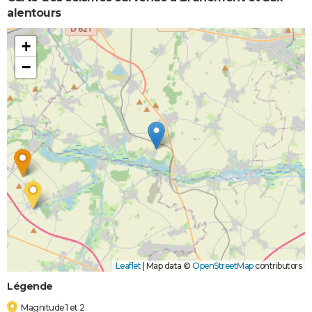
alentours
+
−
Leaflet
|
Map data ©
OpenStreetMap
contributors
Légende
Magnitude 1 et 2