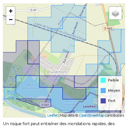
+
−
Faible
Moyen
Fort
Leaflet
|
Map data ©
OpenStreetMap
contributors
Un risque fort peut entraîner des inondations rapides, des