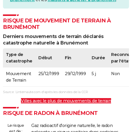
RISQUE DE MOUVEMENT DE TERRAIN À
BRUNÉMONT
Derniers mouvements de terrain déclarés
catastrophe naturelle à Brunémont
Type de
Reconnu
Début
Fin
Durée
catastrophe
par l'état
Mouvement
25/12/1999
29/12/1999
5 j
Non
de Terrain
Source : Linternaute.com d'après les données de la CCR
Villes avec le plus de mouvements de terrain
RISQUE DE RADON À BRUNÉMONT
Le risque
Gaz radioactif d'origine naturelle, le radon
est de :