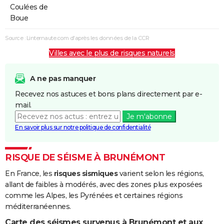
Coulées de
Boue
Source : Linternaute.com d'après les données de la CCR
Villes avec le plus de risques naturels
A ne pas manquer
Recevez nos astuces et bons plans directement par e-
mail.
Je m'abonne
En savoir plus sur notre politique de confidentialité
RISQUE DE SÉISME À BRUNÉMONT
En France, les
risques sismiques
varient selon les régions,
allant de faibles à modérés, avec des zones plus exposées
comme les Alpes, les Pyrénées et certaines régions
méditerranéennes.
Carte des séismes survenus à Brunémont et aux