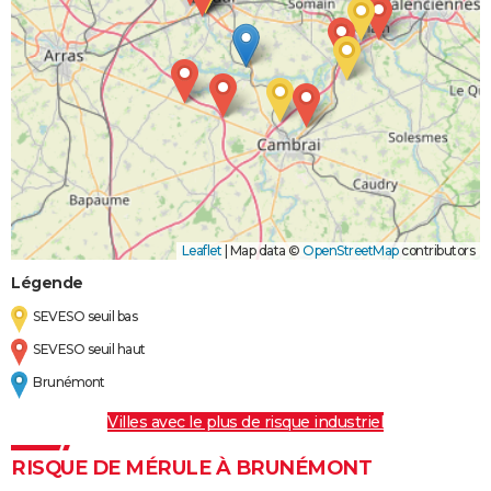
Leaflet
|
Map data ©
OpenStreetMap
contributors
Légende
SEVESO seuil bas
SEVESO seuil haut
Brunémont
Villes avec le plus de risque industriel
RISQUE DE MÉRULE À BRUNÉMONT