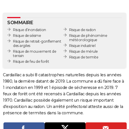
City break
Voyage de noces
Climat
Destinations
Voyage nature
Forum
+
PHOTO
GUIDES D'ACHAT
SOMMAIRE
Risque d’inondation
Risque de radon
BONS PLANS
Risque de séisme
Risque de phénomène
météorologique
Risque de retrait-gonflement
CARTE DE VOEUX
des argiles
Risque industriel
Risque de mouvement de
Risque de mérule
Carte Bonne année
Carte Pâques
Carte de Noël
Carte Saint-Valentin
Carte d'anniversaire
DICTIONNAIRE
terrain
Risque de termite
Risque de feu de forêt
Biographies
Expressions
Dictionnaire
Citations
Proverbes
PROGRAMME TV
Cardaillac a subi 8 catastrophes naturelles depuis les années
COPAINS D'AVANT
1980, la dernière datant de 2019. La commune a dû faire face à
1 inondation en 1999 et 1 épisode de sécheresse en 2019. 7
Se connecter
Collèges
Universités
Service militaire
S'inscrire
Lycées
Primaires
Entreprises
Avis de recherche
AVIS DE DÉCÈS
feux de forêt ont été recensés à Cardaillac depuis les années
1970. Cardaillac possède également un risque important
FORUM
d'exposition au radon. Un arrêté préfectoral atteste aussi de la
Lifestyle
Sport
Television
Cinema
Bricolage
Culture
Auto
Voyage
présence de termites dans la commune.