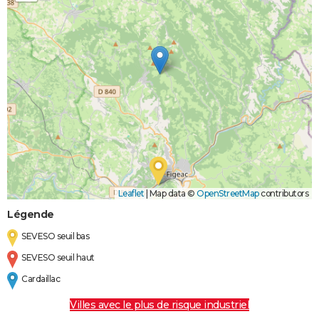
Leaflet
|
Map data ©
OpenStreetMap
contributors
Légende
SEVESO seuil bas
SEVESO seuil haut
Cardaillac
Villes avec le plus de risque industriel