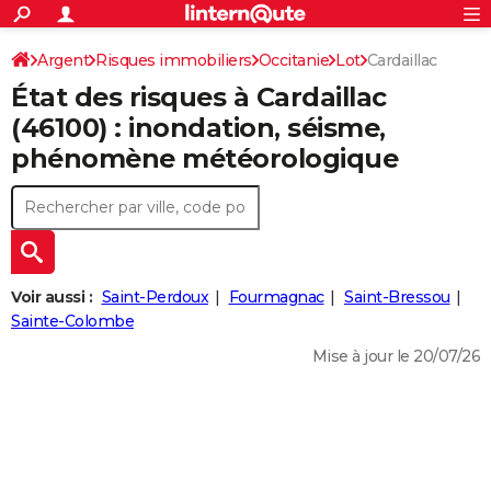
ACTUALITÉS
Connexion
S'inscrire
Argent
Risques immobiliers
Occitanie
Lot
Cardaillac
Rechercher
Société
Education
Villes
Politique
Faits Divers
Monde
+
SPORT
État des risques à Cardaillac
Football
Cyclisme
Forum
Coupe du monde 2026
Tennis
Rugby
CULTURE
(46100) : inondation, séisme,
phénomène météorologique
TNT
Cinéma
Musique
Programme TV
Streaming
Sorties cinéma
+
FINANCE
Impôts
Immobilier
Banque
Crédit
Retraite
Epargne
Risques naturels par ville
Assurance
AUTO
Réserver un essai
Berlines
Forum auto
Essais
Citadines
SUV
+
HIGH-TECH
Meilleur smartphone
Ordinateurs
Guide high-tech
Mobiles
Internet
Jeux vidéo
+
BRICOLAGE
Voir aussi :
Saint-Perdoux
Fourmagnac
Saint-Bressou
Sainte-Colombe
Aménagement intérieur
Cuisine
Jardinage
+
Forum
Extérieur
Salle de bains
Rangement
WEEK-END
Mise à jour le 20/07/26
Escapades
Expositions
Week-end nature
Guides de France
Patrimoine
Musées
+
LIFESTYLE
Bien-être
Mode
+
Art de vivre
Loisirs
Modes de vie
SANTE
Guide de la santé
Médicaments
+
Alimentation
Maladies
Sommeil
VOYAGE