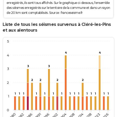
enregistrés, ils sont tous affichés. Sur le graphique ci-dessous, l'ensemble
des séismes enregistrés sur le territoire de la commune et dans un rayon
de 20 km sont comptabilisés. Source : franceseisme.fr
Liste de tous les séismes survenus à Cléré-les-Pins
et aux alentours
5
4
4
4
3
3
3
2
2
2
2
2
1
1
1
1
1
1
1
1
1
1
1
1
1
1
1
1
0
2018
1986
2004
2023
1991
2008
2026
1980
1996
2014
1982
2002