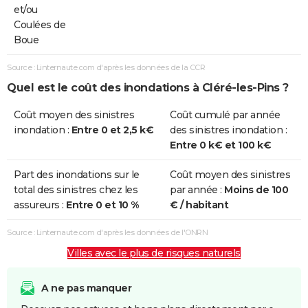
et/ou
Coulées de
Boue
Source : Linternaute.com d'après les données de la CCR
Quel est le coût des inondations à Cléré-les-Pins ?
Coût moyen des sinistres
Coût cumulé par année
inondation :
Entre 0 et 2,5 k€
des sinistres inondation :
Entre 0 k€ et 100 k€
Part des inondations sur le
Coût moyen des sinistres
total des sinistres chez les
par année :
Moins de 100
assureurs :
Entre 0 et 10 %
€ / habitant
Source : Linternaute.com d'après les données de l'ONRN
Villes avec le plus de risques naturels
A ne pas manquer