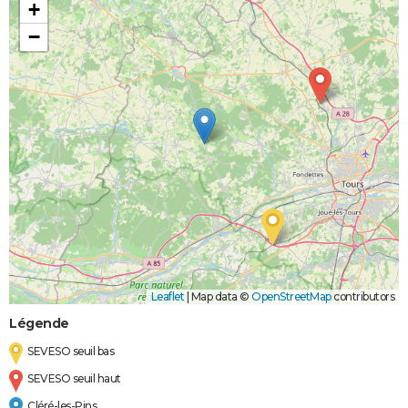
+
−
Leaflet
|
Map data ©
OpenStreetMap
contributors
Légende
SEVESO seuil bas
SEVESO seuil haut
Cléré-les-Pins