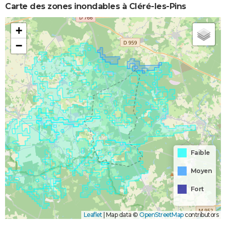
Carte des zones inondables à Cléré-les-Pins
+
−
Faible
Moyen
Fort
Leaflet
|
Map data ©
OpenStreetMap
contributors