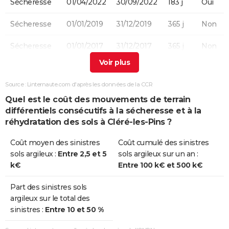
Sécheresse
01/04/2022
30/09/2022
183 j
Oui
Sécheresse
01/01/2019
31/12/2019
365 j
Non
Sécheresse
01/01/2017
31/12/2017
365 j
Non
Sécheresse
01/07/2005
30/09/2005
92 j
Oui
Source : Linternaute.com d'après les données de la CCR
Sécheresse
01/07/2003
30/09/2003
92 j
Non
Quel est le coût des mouvements de terrain
différentiels consécutifs à la sécheresse et à la
Sécheresse
01/01/1996
31/08/1996
244 j
Oui
réhydratation des sols à Cléré-les-Pins ?
Coût moyen des sinistres
Coût cumulé des sinistres
sols argileux :
Entre 2,5 et 5
sols argileux sur un an :
k€
Entre 100 k€ et 500 k€
Part des sinistres sols
argileux sur le total des
sinistres :
Entre 10 et 50 %