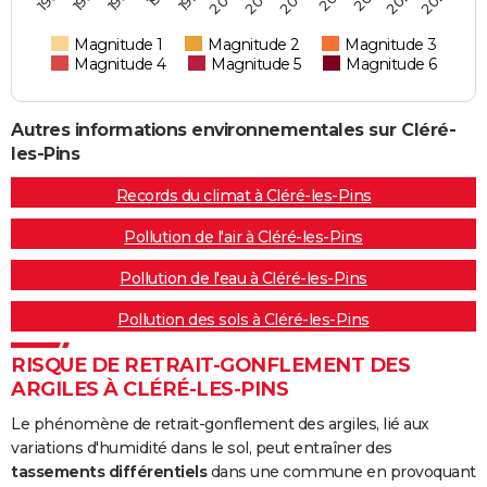
Magnitude 1
Magnitude 2
Magnitude 3
Magnitude 4
Magnitude 5
Magnitude 6
Autres informations environnementales sur Cléré-
les-Pins
Records du climat à Cléré-les-Pins
Pollution de l'air à Cléré-les-Pins
Pollution de l'eau à Cléré-les-Pins
Pollution des sols à Cléré-les-Pins
RISQUE DE RETRAIT-GONFLEMENT DES
ARGILES À CLÉRÉ-LES-PINS
Le phénomène de retrait-gonflement des argiles, lié aux
variations d'humidité dans le sol, peut entraîner des
tassements différentiels
dans une commune en provoquant