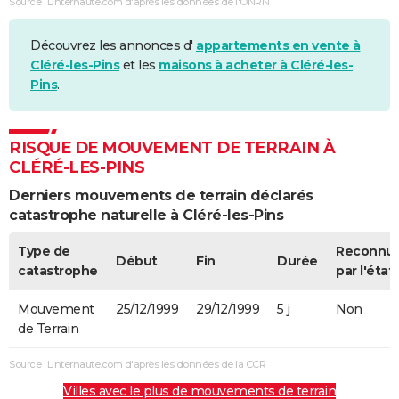
Source : Linternaute.com d'après les données de l'ONRN
Découvrez les annonces d'
appartements en vente à
Cléré-les-Pins
et les
maisons à acheter à Cléré-les-
Pins
.
RISQUE DE MOUVEMENT DE TERRAIN À
CLÉRÉ-LES-PINS
Derniers mouvements de terrain déclarés
catastrophe naturelle à Cléré-les-Pins
Type de
Reconnu
Début
Fin
Durée
catastrophe
par l'état
Mouvement
25/12/1999
29/12/1999
5 j
Non
de Terrain
Source : Linternaute.com d'après les données de la CCR
Villes avec le plus de mouvements de terrain