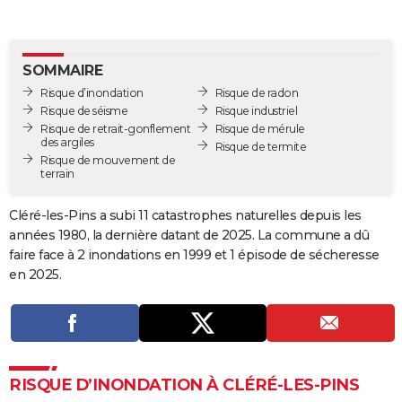
City break
Voyage de noces
Climat
Destinations
Voyage nature
Forum
+
PHOTO
GUIDES D'ACHAT
SOMMAIRE
Risque d’inondation
Risque de radon
BONS PLANS
Risque de séisme
Risque industriel
Risque de retrait-gonflement
Risque de mérule
CARTE DE VOEUX
des argiles
Risque de termite
Risque de mouvement de
Carte Bonne année
Carte Pâques
Carte de Noël
Carte Saint-Valentin
Carte d'anniversaire
DICTIONNAIRE
terrain
Biographies
Expressions
Dictionnaire
Citations
Proverbes
PROGRAMME TV
Cléré-les-Pins a subi 11 catastrophes naturelles depuis les
années 1980, la dernière datant de 2025. La commune a dû
COPAINS D'AVANT
faire face à 2 inondations en 1999 et 1 épisode de sécheresse
Se connecter
Collèges
Universités
Service militaire
S'inscrire
Lycées
Primaires
Entreprises
Avis de recherche
en 2025.
AVIS DE DÉCÈS
FORUM
Lifestyle
Sport
Television
Cinema
Bricolage
Culture
Auto
Voyage
RISQUE D’INONDATION À CLÉRÉ-LES-PINS