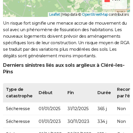
Leaflet
|
Map data ©
OpenStreetMap
contributors
Un risque fort signifie une menace accrue de mouvement du
sol avec un phénomène de fissuration des habitations. Les
nouveaux logements doivent prévoir des aménagements
spécifiques lors de leur construction. Un risque moyen de RGA
se traduit par des variations plus modérées des sols. Les
dégâts sont généralement moins importants.
Derniers sinistres liés aux sols argileux à Cléré-les-
Pins
Type de
Recon
Début
Fin
Durée
catastrophe
par l'ét
Sécheresse
01/01/2025
31/12/2025
365 j
Non
Sécheresse
01/01/2023
30/11/2023
334 j
Non