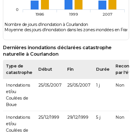
0
1986
1999
2007
Nombre de jours d'inondation à Courlandon
Moyenne des jours d'inondation dans les zones inondées en Franc
Dernières inondations déclarées catastrophe
naturelle à Courlandon
Type de
Recon
Début
Fin
Durée
catastrophe
par l'ét
Inondations
25/05/2007
25/05/2007
1 j
Non
et/ou
Coulées de
Boue
Inondations
25/12/1999
29/12/1999
5 j
Non
et/ou
Coulées de