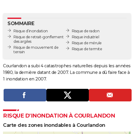
City break
Voyage de noces
Climat
Destinations
Voyage nature
Forum
+
PHOTO
GUIDES D'ACHAT
SOMMAIRE
Risque d’inondation
Risque de radon
BONS PLANS
Risque de retrait-gonflement
Risque industriel
des argiles
Risque de mérule
CARTE DE VOEUX
Risque de mouvement de
Risque de termite
terrain
Carte Bonne année
Carte Pâques
Carte de Noël
Carte Saint-Valentin
Carte d'anniversaire
DICTIONNAIRE
Courlandon a subi 4 catastrophes naturelles depuis les années
Biographies
Expressions
Dictionnaire
Citations
Proverbes
PROGRAMME TV
1980, la dernière datant de 2007. La commune a dû faire face à
1 inondation en 2007.
COPAINS D'AVANT
Se connecter
Collèges
Universités
Service militaire
S'inscrire
Lycées
Primaires
Entreprises
Avis de recherche
AVIS DE DÉCÈS
FORUM
RISQUE D’INONDATION À COURLANDON
Lifestyle
Sport
Television
Cinema
Bricolage
Culture
Auto
Voyage
Carte des zones inondables à Courlandon