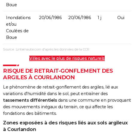
Boue
Inondations
20/06/1986
20/06/1986
1 j
Oui
et/ou
Coulées de
Boue
Source : Linternaute.com d'après les données de la CCR
Villes avec le plus de risques naturels
RISQUE DE RETRAIT-GONFLEMENT DES
ARGILES À COURLANDON
Le phénomène de retrait-gonflement des argiles, lié aux
variations d'humidité dans le sol, peut entraîner des
tassements différentiels
dans une commune en provoquant
des mouvements inégaux du terrain, ce qui affecte les
fondations des bâtiments.
Zones exposées à des risques liés aux sols argileux
à Courlandon