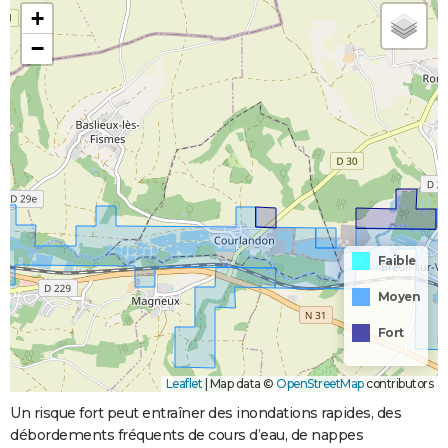
+
−
Faible
Moyen
Fort
Leaflet
|
Map data ©
OpenStreetMap
contributors
Un risque fort peut entraîner des inondations rapides, des
débordements fréquents de cours d’eau, de nappes