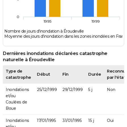
0
1995
1999
Nombre de jours d'inondation à Éroudeville
Moyenne des jours d'inondation dans les zones inondées en Franc
Dernières inondations déclarées catastrophe
naturelle à Éroudeville
Type de
Reconnu
Début
Fin
Durée
catastrophe
par l'état
Inondations
25/12/1999
29/12/1999
5 j
Non
et/ou
Coulées de
Boue
Inondations
17/01/1995
31/01/1995
15 j
Oui
et/ou