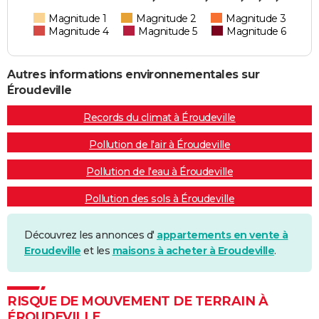
Magnitude 1
Magnitude 2
Magnitude 3
Magnitude 4
Magnitude 5
Magnitude 6
Autres informations environnementales sur
Éroudeville
Records du climat à Éroudeville
Pollution de l'air à Éroudeville
Pollution de l'eau à Éroudeville
Pollution des sols à Éroudeville
Découvrez les annonces d'
appartements en vente à
Eroudeville
et les
maisons à acheter à Eroudeville
.
RISQUE DE MOUVEMENT DE TERRAIN À
ÉROUDEVILLE