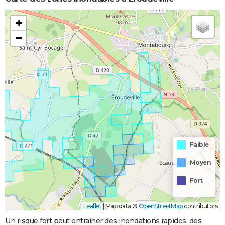
+
−
Faible
Moyen
Fort
Leaflet
|
Map data ©
OpenStreetMap
contributors
Un risque fort peut entraîner des inondations rapides, des