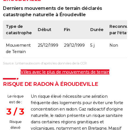
Derniers mouvements de terrain déclarés
catastrophe naturelle à Éroudeville
Type de
Reconnu
Début
Fin
Durée
catastrophe
par l'état
Mouvement
25/12/1999
29/12/1999
5 j
Non
de Terrain
Source : Linternaute.com d'après les données de la CCR
Villes avec le plus de mouvements de terrain
RISQUE DE RADON À ÉROUDEVILLE
Le risque
Un risque élevé nécessite une aération
est de :
fréquente des logements pour éviter une forte
3 / 3
concentration en radon. Gaz radioactif d'origine
naturelle, le radon présente un risque sanitaire
Risque
dans certaines régions granitiques et
élevé
volcaniques, notamment en Bretagne, Massif