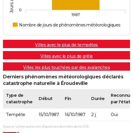
0
1987
Nombre de jours de phénomènes météorologiques
Villes avec le plus de tempêtes
Villes avec le plus de grêle
Villes les plus touchées par des avalanches
Derniers phénomènes météorologiques déclarés
catastrophe naturelle à Éroudeville
Type de
Reconnue
Début
Fin
Durée
catastrophe
par l'état
Tempête
15/10/1987
16/10/1987
2 j
Oui
Source : Linternaute.com d'après les données de la CCR