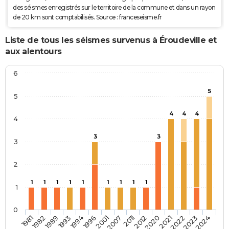
des séismes enregistrés sur le territoire de la commune et dans un rayon
de 20 km sont comptabilisés. Source : franceseisme.fr
Liste de tous les séismes survenus à Éroudeville et
aux alentours
6
5
5
4
4
4
4
3
3
3
2
1
1
1
1
1
1
1
1
1
1
0
2022
1989
2007
1993
2011
2023
1994
2012
2024
1981
1996
2020
1982
2001
2021