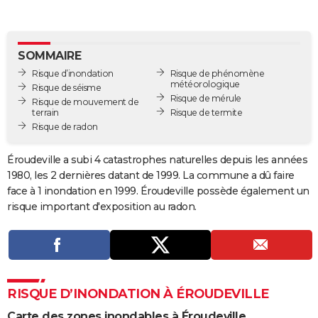
City break
Voyage de noces
Climat
Destinations
Voyage nature
Forum
+
PHOTO
GUIDES D'ACHAT
SOMMAIRE
Risque d’inondation
Risque de phénomène
BONS PLANS
météorologique
Risque de séisme
Risque de mérule
Risque de mouvement de
CARTE DE VOEUX
terrain
Risque de termite
Risque de radon
Carte Bonne année
Carte Pâques
Carte de Noël
Carte Saint-Valentin
Carte d'anniversaire
DICTIONNAIRE
Biographies
Expressions
Dictionnaire
Citations
Proverbes
Éroudeville a subi 4 catastrophes naturelles depuis les années
PROGRAMME TV
1980, les 2 dernières datant de 1999. La commune a dû faire
COPAINS D'AVANT
face à 1 inondation en 1999. Éroudeville possède également un
risque important d'exposition au radon.
Se connecter
Collèges
Universités
Service militaire
S'inscrire
Lycées
Primaires
Entreprises
Avis de recherche
AVIS DE DÉCÈS
FORUM
Lifestyle
Sport
Television
Cinema
Bricolage
Culture
Auto
Voyage
RISQUE D’INONDATION À ÉROUDEVILLE
Carte des zones inondables à Éroudeville