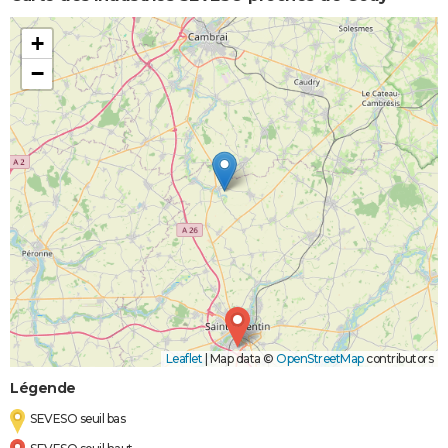
+
−
Leaflet
|
Map data ©
OpenStreetMap
contributors
Légende
SEVESO seuil bas