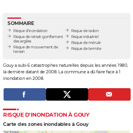
City break
Voyage de noces
Climat
Destinations
Voyage nature
Forum
+
PHOTO
GUIDES D'ACHAT
SOMMAIRE
Risque d’inondation
Risque de radon
BONS PLANS
Risque de retrait-gonflement
Risque industriel
des argiles
Risque de mérule
CARTE DE VOEUX
Risque de mouvement de
Risque de termite
terrain
Carte Bonne année
Carte Pâques
Carte de Noël
Carte Saint-Valentin
Carte d'anniversaire
DICTIONNAIRE
Gouy a subi 6 catastrophes naturelles depuis les années 1980,
Biographies
Expressions
Dictionnaire
Citations
Proverbes
PROGRAMME TV
la dernière datant de 2008. La commune a dû faire face à 1
inondation en 2008.
COPAINS D'AVANT
Se connecter
Collèges
Universités
Service militaire
S'inscrire
Lycées
Primaires
Entreprises
Avis de recherche
AVIS DE DÉCÈS
FORUM
RISQUE D’INONDATION À GOUY
Lifestyle
Sport
Television
Cinema
Bricolage
Culture
Auto
Voyage
Carte des zones inondables à Gouy