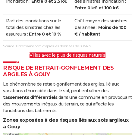
inondation :
Entre 0 et 2,5 k€
des sinistres inondation :
Entre 0 k€ et 100 k€
Part des inondations sur le
Coût moyen des sinistres
total des sinistres chez les
par année :
Moins de 100
assureurs :
Entre 0 et 10 %
€ / habitant
Source : Linternaute.com d'après les données de l'ONRN
Villes avec le plus de risques naturels
RISQUE DE RETRAIT-GONFLEMENT DES
ARGILES À GOUY
Le phénomène de retrait-gonflement des argiles, lié aux
variations d'humidité dans le sol, peut entraîner des
tassements différentiels
dans une commune en provoquant
des mouvements inégaux du terrain, ce qui affecte les
fondations des bâtiments.
Zones exposées à des risques liés aux sols argileux
à Gouy