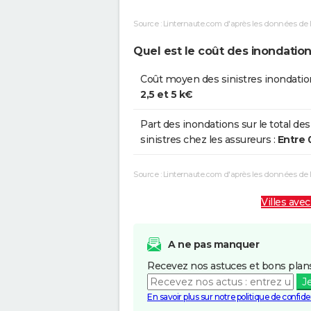
Source : Linternaute.com d'après les données de 
Inondations et/ou Coulées de
25
Boue
Quel est le coût des inondation
Inondations et/ou Coulées de
0
Coût moyen des sinistres inondatio
Boue
2,5 et 5 k€
Inondations et/ou Coulées de
0
Part des inondations sur le total des
Boue
sinistres chez les assureurs :
Entre 
Inondations et/ou Coulées de
1
Source : Linternaute.com d'après les données de
Boue
Villes avec
Inondations et/ou Coulées de
0
Boue
A ne pas manquer
Inondations et/ou Coulées de
09
Recevez nos astuces et bons plans
Boue
J
Inondations et/ou Coulées de
14
En savoir plus sur notre politique de confiden