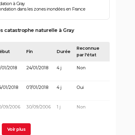
dation à Gray
ondation dans les zones inondées en France
s catastrophe naturelle à Gray
Reconnue
ébut
Fin
Durée
par l'état
/01/2018
24/01/2018
4 j
Non
4/01/2018
07/01/2018
4 j
Oui
0/09/2006
30/09/2006
1 j
Non
1/01/2002
01/01/2002
1 j
Oui