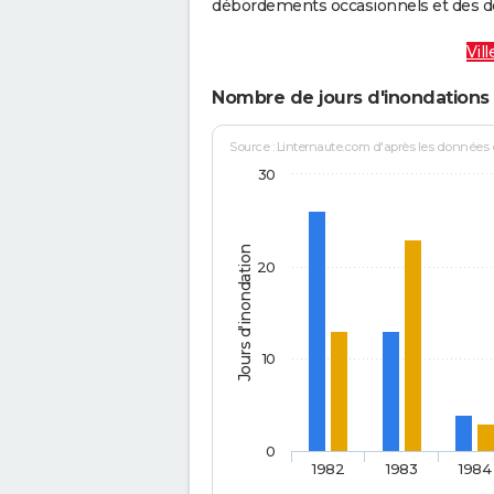
débordements occasionnels et des d
Vil
Nombre de jours d'inondations 
Source : Linternaute.com d'après les données
30
Jours d'inondation
20
10
0
1982
1983
1984