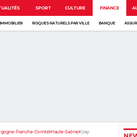
TUALITÉS
SPORT
CULTURE
FINANCE
A
IMMOBILIER
RISQUES NATURELS PAR VILLE
BANQUE
ASSU
rgogne-Franche-Comté
Haute-Saône
Gray
NEW