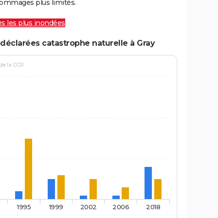
ommages plus limités.
les les plus inondées
déclarées catastrophe naturelle à Gray
 de la CCR
1995
1999
2002
2006
2018