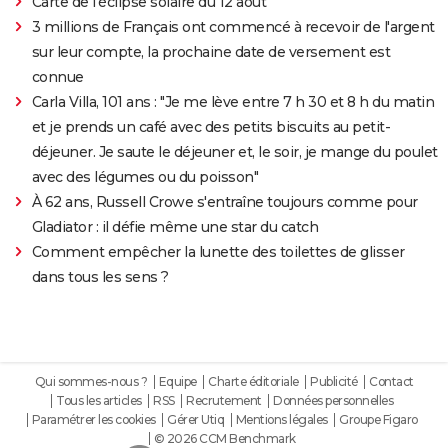
Carte de l'éclipse solaire du 12 août
3 millions de Français ont commencé à recevoir de l'argent
sur leur compte, la prochaine date de versement est
connue
Carla Villa, 101 ans : "Je me lève entre 7 h 30 et 8 h du matin
et je prends un café avec des petits biscuits au petit-
déjeuner. Je saute le déjeuner et, le soir, je mange du poulet
avec des légumes ou du poisson"
À 62 ans, Russell Crowe s'entraîne toujours comme pour
Gladiator : il défie même une star du catch
Comment empêcher la lunette des toilettes de glisser
dans tous les sens ?
Qui sommes-nous ?
Equipe
Charte éditoriale
Publicité
Contact
Tous les articles
RSS
Recrutement
Données personnelles
Paramétrer les cookies
Gérer Utiq
Mentions légales
Groupe Figaro
© 2026 CCM Benchmark