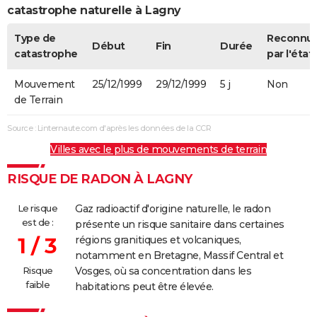
catastrophe naturelle à Lagny
Type de
Reconnu
Début
Fin
Durée
catastrophe
par l'état
Mouvement
25/12/1999
29/12/1999
5 j
Non
de Terrain
Source : Linternaute.com d'après les données de la CCR
Villes avec le plus de mouvements de terrain
RISQUE DE RADON À LAGNY
Le risque
Gaz radioactif d'origine naturelle, le radon
est de :
présente un risque sanitaire dans certaines
1 / 3
régions granitiques et volcaniques,
notamment en Bretagne, Massif Central et
Risque
Vosges, où sa concentration dans les
faible
habitations peut être élevée.