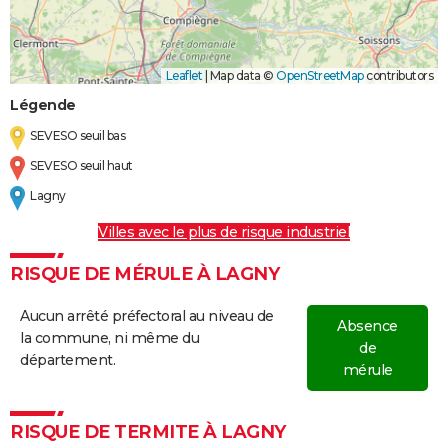
Leaflet
|
Map data ©
OpenStreetMap
contributors
Légende
SEVESO seuil bas
SEVESO seuil haut
Lagny
Villes avec le plus de risque industriel
RISQUE DE MÉRULE À LAGNY
Aucun arrêté préfectoral au niveau de
Absence
la commune, ni même du
de
département.
mérule
RISQUE DE TERMITE À LAGNY