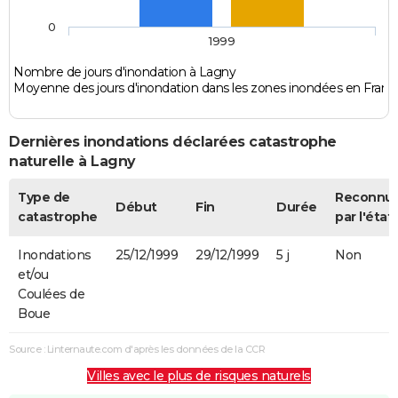
0
1999
Nombre de jours d'inondation à Lagny
Moyenne des jours d'inondation dans les zones inondées en Franc
Dernières inondations déclarées catastrophe
naturelle à Lagny
Type de
Reconnu
Début
Fin
Durée
catastrophe
par l'état
Inondations
25/12/1999
29/12/1999
5 j
Non
et/ou
Coulées de
Boue
Source : Linternaute.com d'après les données de la CCR
Villes avec le plus de risques naturels