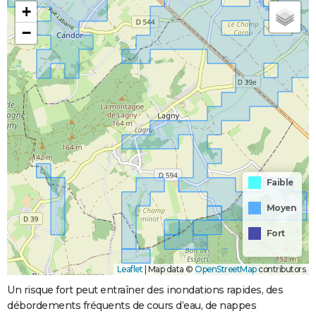
+
−
Faible
Moyen
Fort
Leaflet
|
Map data ©
OpenStreetMap
contributors
Un risque fort peut entraîner des inondations rapides, des
débordements fréquents de cours d’eau, de nappes