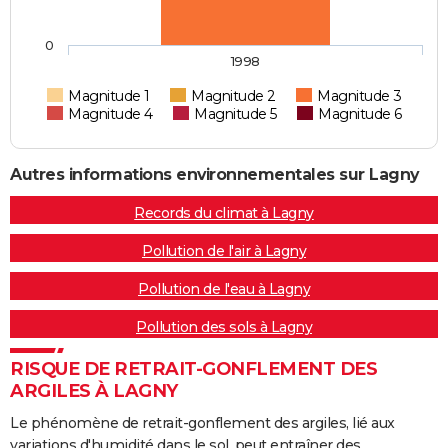
0
1998
Magnitude 1
Magnitude 2
Magnitude 3
Magnitude 4
Magnitude 5
Magnitude 6
Autres informations environnementales sur Lagny
Records du climat à Lagny
Pollution de l'air à Lagny
Pollution de l'eau à Lagny
Pollution des sols à Lagny
RISQUE DE RETRAIT-GONFLEMENT DES
ARGILES À LAGNY
Le phénomène de retrait-gonflement des argiles, lié aux
variations d'humidité dans le sol, peut entraîner des