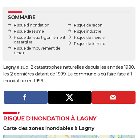
City break
Voyage de noces
Climat
Destinations
Voyage nature
Forum
+
PHOTO
SOMMAIRE
GUIDES D'ACHAT
Risque d’inondation
Risque de radon
Risque de séisme
Risque industriel
BONS PLANS
Risque de retrait-gonflement
Risque de mérule
des argiles
Risque de termite
CARTE DE VOEUX
Risque de mouvement de
terrain
Carte Bonne année
Carte Pâques
Carte de Noël
Carte Saint-Valentin
Carte d'anniversaire
DICTIONNAIRE
Lagny a subi 2 catastrophes naturelles depuis les années 1980,
Biographies
Expressions
Dictionnaire
Citations
Proverbes
PROGRAMME TV
les 2 dernières datant de 1999. La commune a dû faire face à 1
inondation en 1999.
COPAINS D'AVANT
Se connecter
Collèges
Universités
Service militaire
S'inscrire
Lycées
Primaires
Entreprises
Avis de recherche
AVIS DE DÉCÈS
FORUM
RISQUE D’INONDATION À LAGNY
Lifestyle
Sport
Television
Cinema
Bricolage
Culture
Auto
Voyage
Carte des zones inondables à Lagny