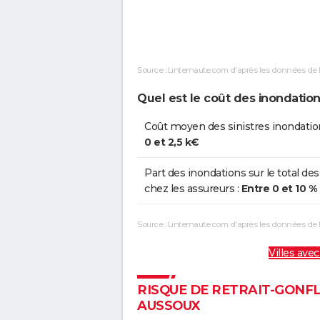
Inondations et/ou Coulées de
2
Boue
Source : Linternaute.com d'après les données de 
Inondations et/ou Coulées de
1
Boue
Quel est le coût des inondatio
Inondations et/ou Coulées de
0
Coût moyen des sinistres inondatio
Boue
0 et 2,5 k€
Part des inondations sur le total des
chez les assureurs :
Entre 0 et 10 %
Source : Linternaute.com d'après les données de
Villes avec
RISQUE DE RETRAIT-GONFL
AUSSOUX