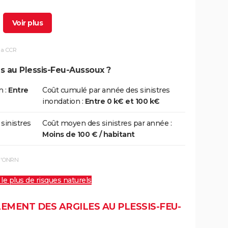
5/12/1999
29/12/1999
5 j
Non
la CCR
8/05/1996
18/05/1996
1 j
Oui
ns au Plessis-Feu-Aussoux ?
1/04/1983
28/04/1983
28 j
Oui
n :
Entre
Coût cumulé par année des sinistres
inondation :
Entre 0 k€ et 100 k€
 sinistres
Coût moyen des sinistres par année :
Moins de 100 € / habitant
 l'ONRN
 le plus de risques naturels
EMENT DES ARGILES AU PLESSIS-FEU-