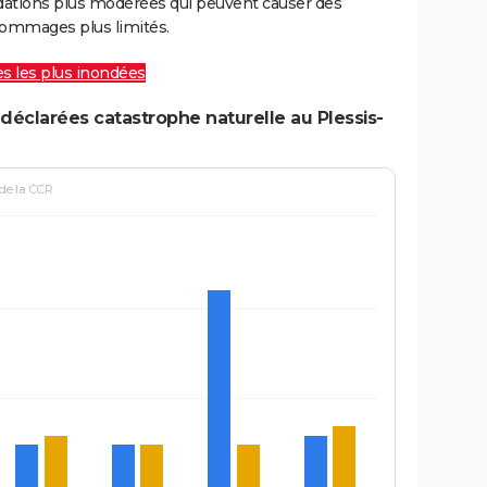
ations plus modérées qui peuvent causer des
ommages plus limités.
les les plus inondées
déclarées catastrophe naturelle au Plessis-
 de la CCR