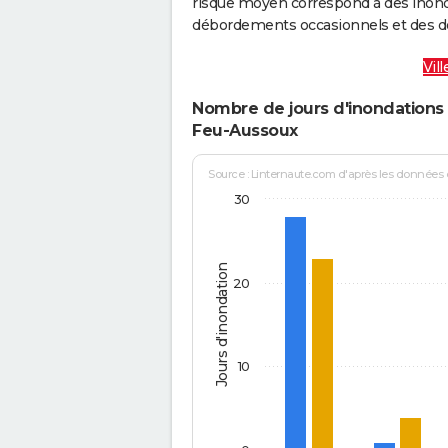
risque moyen correspond à des inond
débordements occasionnels et des d
Vil
Nombre de jours d'inondations 
Feu-Aussoux
Source : Linternaute.com d'après les données
30
Jours d'inondation
20
10