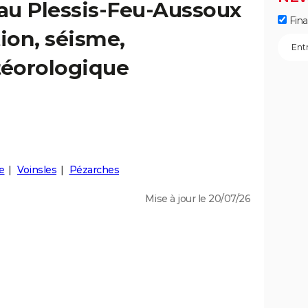
 au Plessis-Feu-Aussoux
Fin
tion, séisme,
éorologique
e
Voinsles
Pézarches
Mise à jour le 20/07/26