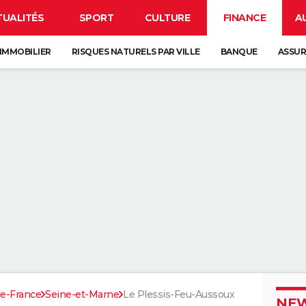
TUALITÉS
SPORT
CULTURE
FINANCE
A
IMMOBILIER
RISQUES NATURELS PAR VILLE
BANQUE
ASSU
de-France
Seine-et-Marne
Le Plessis-Feu-Aussoux
NEW