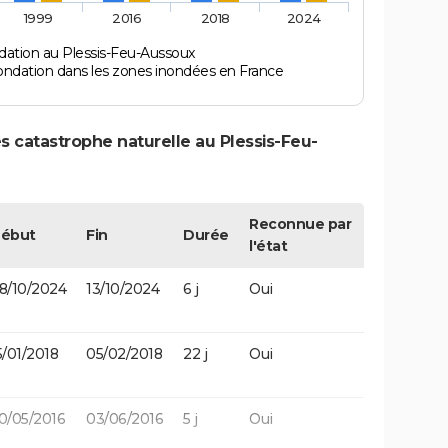
1999
2016
2018
2024
dation au Plessis-Feu-Aussoux
ondation dans les zones inondées en France
s catastrophe naturelle au Plessis-Feu-
Reconnue par
ébut
Fin
Durée
l'état
8/10/2024
13/10/2024
6 j
Oui
5/01/2018
05/02/2018
22 j
Oui
0/05/2016
03/06/2016
5 j
Oui