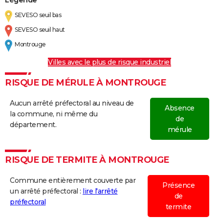
SEVESO seuil bas
SEVESO seuil haut
Montrouge
Villes avec le plus de risque industriel
RISQUE DE MÉRULE À MONTROUGE
Aucun arrêté préfectoral au niveau de
Absence
la commune, ni même du
de
département.
mérule
RISQUE DE TERMITE À MONTROUGE
Commune entièrement couverte par
Présence
un arrêté préfectoral :
lire l'arrêté
de
préfectoral
termite