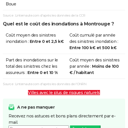
Boue
Source : Linternaute.com d'après les données de la CCR
Quel est le coût des inondations à Montrouge ?
Coût moyen des sinistres
Coût cumulé par année
inondation :
Entre 0 et 2,5 k€
des sinistres inondation :
Entre 100 k€ et 500 k€
Part des inondations sur le
Coût moyen des sinistres
total des sinistres chez les
par année :
Moins de 100
assureurs :
Entre 0 et 10 %
€ / habitant
Source : Linternaute.com d'après les données de l'ONRN
Villes avec le plus de risques naturels
A ne pas manquer
Recevez nos astuces et bons plans directement par e-
mail.