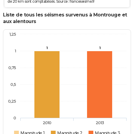
de 20 km sont comptabilisés. Source : franceseisme.fr
Liste de tous les séismes survenus à Montrouge et
aux alentours
1,25
1
1
1
0,75
0,5
0,25
0
2010
2013
Magnitude 1
Magnitude 2
Magnitude 3