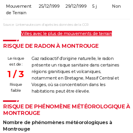
Mouvement
25/12/1999
29/12/1999
5 j
Non
de Terrain
Source : Linternaute.com d'après les données de la CCR
Villes avec le plus de mouvements de terrain
RISQUE DE RADON À MONTROUGE
Le risque
Gaz radioactif d'origine naturelle, le radon
est de :
présente un risque sanitaire dans certaines
1 / 3
régions granitiques et volcaniques,
notamment en Bretagne, Massif Central et
Risque
Vosges, où sa concentration dans les
faible
habitations peut être élevée.
RISQUE DE PHÉNOMÈNE MÉTÉOROLOGIQUE À
MONTROUGE
Nombre de phénomènes météorologiques à
Montrouge