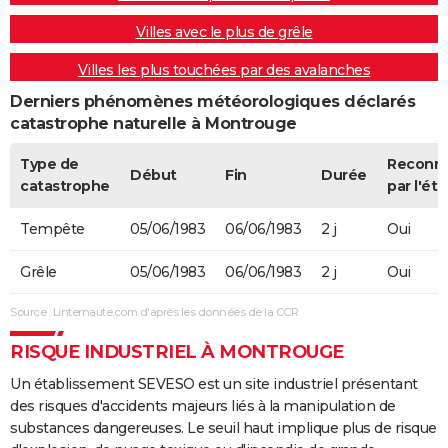
Villes avec le plus de grêle
Villes les plus touchées par des avalanches
Derniers phénomènes météorologiques déclarés
catastrophe naturelle à Montrouge
Type de
Reconn
Début
Fin
Durée
catastrophe
par l'éta
Tempête
05/06/1983
06/06/1983
2 j
Oui
Grêle
05/06/1983
06/06/1983
2 j
Oui
Source : Linternaute.com d'après les données de la CCR
RISQUE INDUSTRIEL À MONTROUGE
Un établissement SEVESO est un site industriel présentant
des risques d'accidents majeurs liés à la manipulation de
substances dangereuses. Le seuil haut implique plus de risque