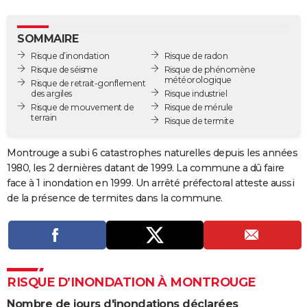
City break
Voyage de noces
Climat
Destinations
Voyage nature
Forum
+
PHOTO
SOMMAIRE
GUIDES D'ACHAT
Risque d’inondation
Risque de radon
Risque de séisme
Risque de phénomène
BONS PLANS
météorologique
Risque de retrait-gonflement
des argiles
Risque industriel
CARTE DE VOEUX
Risque de mouvement de
Risque de mérule
terrain
Risque de termite
Carte Bonne année
Carte Pâques
Carte de Noël
Carte Saint-Valentin
Carte d'anniversaire
DICTIONNAIRE
Montrouge a subi 6 catastrophes naturelles depuis les années
Biographies
Expressions
Dictionnaire
Citations
Proverbes
PROGRAMME TV
1980, les 2 dernières datant de 1999. La commune a dû faire
face à 1 inondation en 1999. Un arrêté préfectoral atteste aussi
COPAINS D'AVANT
de la présence de termites dans la commune.
Se connecter
Collèges
Universités
Service militaire
S'inscrire
Lycées
Primaires
Entreprises
Avis de recherche
AVIS DE DÉCÈS
FORUM
Lifestyle
Sport
Television
Cinema
Bricolage
Culture
Auto
Voyage
RISQUE D’INONDATION À MONTROUGE
Nombre de jours d'inondations déclarées