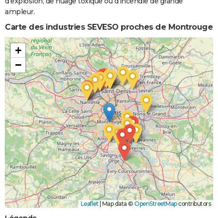
d'explosion, de nuage toxique ou d'incendie de grande
ampleur.
Carte des industries SEVESO proches de Montrouge
+
−
Leaflet
|
Map data ©
OpenStreetMap
contributors
Légende