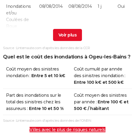
Inondations
08/08/2014
08/08/2014
1 j
Oui
et/ou
Coulées de
Boue
Inondations
03/04/2014
04/04/2014
2 j
Oui
et/ou
Source : Linternaute.com d'après les données de la CCR
Coulées de
Quel est le coût des inondations à Ogeu-les-Bains ?
Boue
Coût moyen des sinistres
Coût cumulé par année
Inondations
05/03/2014
15/04/2014
42 j
Oui
inondation :
Entre 5 et 10 k€
des sinistres inondation :
Remontée
Entre 100 k€ et 500 k€
Nappe
Part des inondations sur le
Coût moyen des sinistres
Inondations
24/01/2014
25/01/2014
2 j
Oui
total des sinistres chez les
par année :
Entre 100 € et
et/ou
assureurs :
Entre 10 et 50 %
500 € / habitant
Coulées de
Boue
Source : Linternaute.com d'après les données de l'ONRN
Villes avec le plus de risques naturels
Inondations
04/02/2013
06/03/2013
31 j
Non