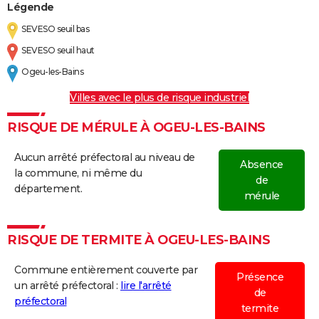
Légende
SEVESO seuil bas
SEVESO seuil haut
Ogeu-les-Bains
Villes avec le plus de risque industriel
RISQUE DE MÉRULE À OGEU-LES-BAINS
Aucun arrêté préfectoral au niveau de
Absence
la commune, ni même du
de
département.
mérule
RISQUE DE TERMITE À OGEU-LES-BAINS
Commune entièrement couverte par
Présence
un arrêté préfectoral :
lire l'arrêté
de
préfectoral
termite