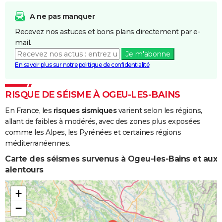
Remontée
Nappe
A ne pas manquer
Recevez nos astuces et bons plans directement par e-
Inondations
24/01/2009
27/01/2009
4 j
Non
mail.
et/ou
Je m'abonne
Coulées de
En savoir plus sur notre politique de confidentialité
Boue
Chocs
24/01/2009
27/01/2009
4 j
Non
RISQUE DE SÉISME À OGEU-LES-BAINS
Mécaniques
En France, les
risques sismiques
varient selon les régions,
liés à l'action
allant de faibles à modérés, avec des zones plus exposées
des Vagues
comme les Alpes, les Pyrénées et certaines régions
méditerranéennes.
Chocs
25/12/1999
29/12/1999
5 j
Non
Mécaniques
Carte des séismes survenus à Ogeu-les-Bains et aux
liés à l'action
alentours
des Vagues
+
Inondations
06/11/1982
10/11/1982
5 j
Oui
−
et/ou
Coulées de