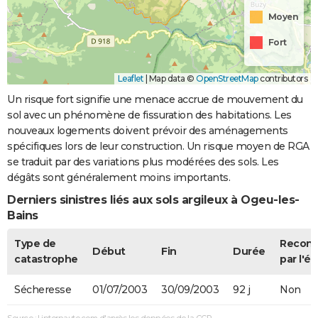
Moyen
Fort
Leaflet
|
Map data ©
OpenStreetMap
contributors
Un risque fort signifie une menace accrue de mouvement du
sol avec un phénomène de fissuration des habitations. Les
nouveaux logements doivent prévoir des aménagements
spécifiques lors de leur construction. Un risque moyen de RGA
se traduit par des variations plus modérées des sols. Les
dégâts sont généralement moins importants.
Derniers sinistres liés aux sols argileux à Ogeu-les-
Bains
Type de
Recon
Début
Fin
Durée
catastrophe
par l'ét
Sécheresse
01/07/2003
30/09/2003
92 j
Non
Source : Linternaute.com d'après les données de la CCR