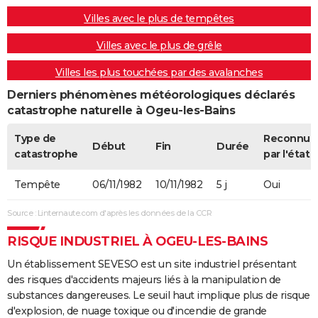
Villes avec le plus de tempêtes
Villes avec le plus de grêle
Villes les plus touchées par des avalanches
Derniers phénomènes météorologiques déclarés
catastrophe naturelle à Ogeu-les-Bains
Type de
Reconnue
Début
Fin
Durée
catastrophe
par l'état
Tempête
06/11/1982
10/11/1982
5 j
Oui
Source : Linternaute.com d'après les données de la CCR
RISQUE INDUSTRIEL À OGEU-LES-BAINS
Un établissement SEVESO est un site industriel présentant
des risques d'accidents majeurs liés à la manipulation de
substances dangereuses. Le seuil haut implique plus de risque
d'explosion, de nuage toxique ou d'incendie de grande