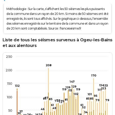
Méthodologie : Sur la carte, s'affichent les 50 séismes les plus puissants
de la commune dans un rayon de 20 km. Si moins de 50 séismes ont été
enregistrés, ils sont tous affichés. Sur le graphique ci-dessous, l'ensemble
des séismes enregistrés sur le territoire de la commune et dans un rayon
de 20 km sont comptabilisés. Source : franceseisme.fr
Liste de tous les séismes survenus à Ogeu-les-Bains
et aux alentours
250
208
200
170
147
150
134
133
132
129
126
123
119
119
117
115
102
101
95
100
87
85
85
85
83
81
79
79
78
76
75
72
61
61
52
49
46
50
37
34
30
26
26
26
25