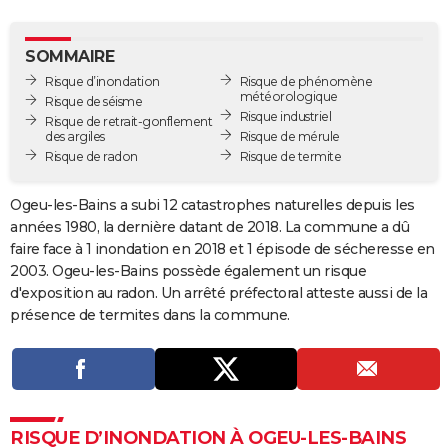
City break
Voyage de noces
Climat
Destinations
Voyage nature
Forum
+
PHOTO
SOMMAIRE
GUIDES D'ACHAT
Risque d’inondation
Risque de phénomène
météorologique
Risque de séisme
BONS PLANS
Risque industriel
Risque de retrait-gonflement
des argiles
Risque de mérule
CARTE DE VOEUX
Risque de radon
Risque de termite
Carte Bonne année
Carte Pâques
Carte de Noël
Carte Saint-Valentin
Carte d'anniversaire
DICTIONNAIRE
Ogeu-les-Bains a subi 12 catastrophes naturelles depuis les
Biographies
Expressions
Dictionnaire
Citations
Proverbes
années 1980, la dernière datant de 2018. La commune a dû
PROGRAMME TV
faire face à 1 inondation en 2018 et 1 épisode de sécheresse en
COPAINS D'AVANT
2003. Ogeu-les-Bains possède également un risque
d'exposition au radon. Un arrêté préfectoral atteste aussi de la
Se connecter
Collèges
Universités
Service militaire
S'inscrire
Lycées
Primaires
Entreprises
Avis de recherche
AVIS DE DÉCÈS
présence de termites dans la commune.
FORUM
Lifestyle
Sport
Television
Cinema
Bricolage
Culture
Auto
Voyage
RISQUE D’INONDATION À OGEU-LES-BAINS