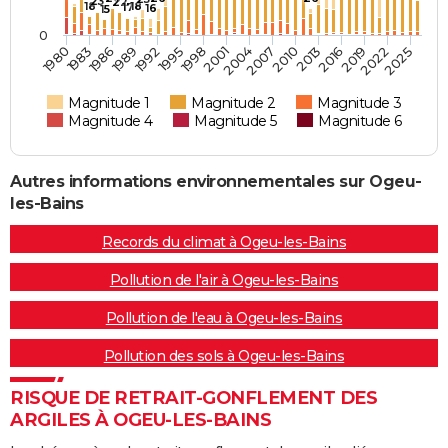
23
22
18
18
17
16
15
0
1983
2010
2016
1989
2022
1995
2001
2007
1980
2013
1986
2019
1992
2025
1998
2004
Magnitude 1
Magnitude 2
Magnitude 3
Magnitude 4
Magnitude 5
Magnitude 6
Autres informations environnementales sur Ogeu-
les-Bains
Records du climat à Ogeu-les-Bains
Pollution de l'air à Ogeu-les-Bains
Pollution de l'eau à Ogeu-les-Bains
Pollution des sols à Ogeu-les-Bains
RISQUE DE RETRAIT-GONFLEMENT DES
ARGILES À OGEU-LES-BAINS