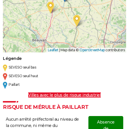
Leaflet
|
Map data ©
OpenStreetMap
contributors
Légende
SEVESO seuil bas
SEVESO seuil haut
Paillart
Villes avec le plus de risque industriel
RISQUE DE MÉRULE À PAILLART
Aucun arrêté préfectoral au niveau de
Absence
la commune, ni même du
de