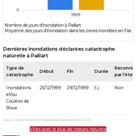
0
1999
Nombre de jours d'inondation à Paillart
Moyenne des jours d'inondation dans les zones inondées en Franc
Dernières inondations déclarées catastrophe
naturelle à Paillart
Type de
Reconnu
Début
Fin
Durée
catastrophe
par l'état
Inondations
25/12/1999
29/12/1999
5 j
Non
et/ou
Coulées de
Boue
Source : Linternaute.com d'après les données de la CCR
Villes avec le plus de risques naturels