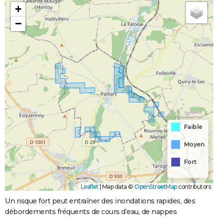
+
−
Faible
Moyen
Fort
Leaflet
|
Map data ©
OpenStreetMap
contributors
Un risque fort peut entraîner des inondations rapides, des
débordements fréquents de cours d’eau, de nappes