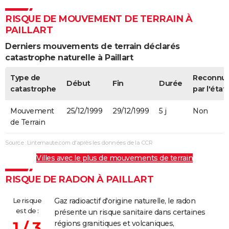
RISQUE DE MOUVEMENT DE TERRAIN À
PAILLART
Derniers mouvements de terrain déclarés
catastrophe naturelle à Paillart
Type de
Reconnu
Début
Fin
Durée
catastrophe
par l'état
Mouvement
25/12/1999
29/12/1999
5 j
Non
de Terrain
Source : Linternaute.com d'après les données de la CCR
Villes avec le plus de mouvements de terrain
RISQUE DE RADON À PAILLART
Le risque
Gaz radioactif d'origine naturelle, le radon
est de :
présente un risque sanitaire dans certaines
1 / 3
régions granitiques et volcaniques,