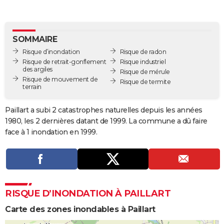
City break
Voyage de noces
Climat
Destinations
Voyage nature
Forum
+
PHOTO
GUIDES D'ACHAT
SOMMAIRE
Risque d’inondation
Risque de radon
BONS PLANS
Risque de retrait-gonflement
Risque industriel
des argiles
Risque de mérule
CARTE DE VOEUX
Risque de mouvement de
Risque de termite
terrain
Carte Bonne année
Carte Pâques
Carte de Noël
Carte Saint-Valentin
Carte d'anniversaire
DICTIONNAIRE
Paillart a subi 2 catastrophes naturelles depuis les années
Biographies
Expressions
Dictionnaire
Citations
Proverbes
PROGRAMME TV
1980, les 2 dernières datant de 1999. La commune a dû faire
face à 1 inondation en 1999.
COPAINS D'AVANT
Se connecter
Collèges
Universités
Service militaire
S'inscrire
Lycées
Primaires
Entreprises
Avis de recherche
AVIS DE DÉCÈS
FORUM
RISQUE D’INONDATION À PAILLART
Lifestyle
Sport
Television
Cinema
Bricolage
Culture
Auto
Voyage
Carte des zones inondables à Paillart