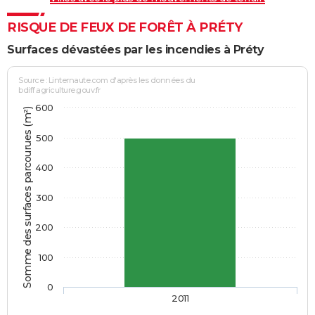
RISQUE DE FEUX DE FORÊT À PRÉTY
Surfaces dévastées par les incendies à Préty
Source : Linternaute.com d'après les données du
bdiff.agriculture.gouv.fr
600
Somme des surfaces parcourues (m²)
500
400
300
200
100
0
2011