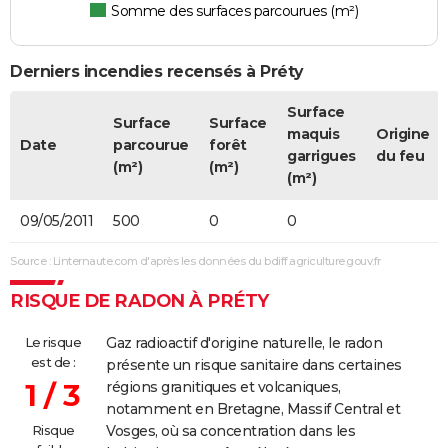
Somme des surfaces parcourues (m²)
Derniers incendies recensés à Préty
Surface
Surface
Surface
maquis
Origine
Date
parcourue
forêt
garrigues
du feu
(m²)
(m²)
(m²)
09/05/2011
500
0
0
Source : Linternaute.com d'après les données du bdiff.agriculture.gouv.fr
RISQUE DE RADON À PRÉTY
Le risque
Gaz radioactif d'origine naturelle, le radon
est de :
présente un risque sanitaire dans certaines
1 / 3
régions granitiques et volcaniques,
notamment en Bretagne, Massif Central et
Risque
Vosges, où sa concentration dans les