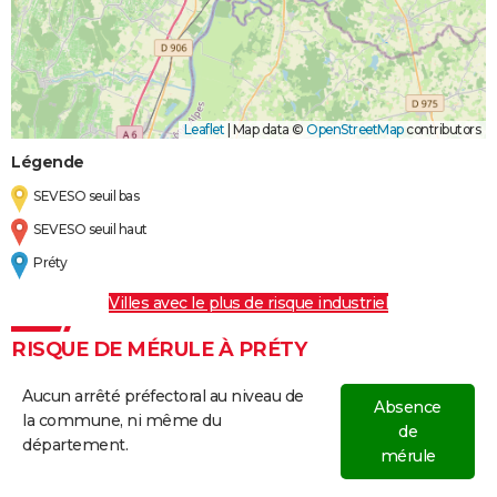
Leaflet
|
Map data ©
OpenStreetMap
contributors
Légende
SEVESO seuil bas
SEVESO seuil haut
Préty
Villes avec le plus de risque industriel
RISQUE DE MÉRULE À PRÉTY
Aucun arrêté préfectoral au niveau de
Absence
la commune, ni même du
de
département.
mérule