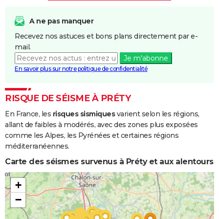
Inondations
06/11/1982
10/11/1982
5 j
Oui
et/ou
A ne pas manquer
Coulées de
Recevez nos astuces et bons plans directement par e-
Boue
mail.
Je m'abonne
En savoir plus sur notre politique de confidentialité
RISQUE DE SÉISME À PRÉTY
En France, les
risques sismiques
varient selon les régions,
allant de faibles à modérés, avec des zones plus exposées
comme les Alpes, les Pyrénées et certaines régions
méditerranéennes.
Carte des séismes survenus à Préty et aux alentours
+
−