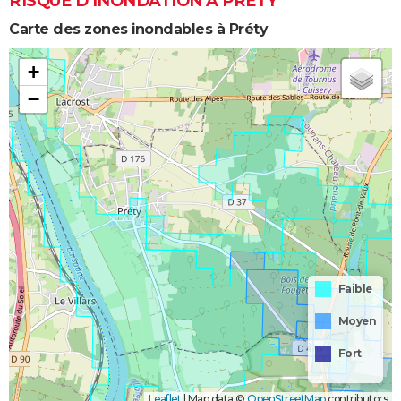
RISQUE D’INONDATION À PRÉTY
Carte des zones inondables à Préty
+
−
Faible
Moyen
Fort
Leaflet
|
Map data ©
OpenStreetMap
contributors