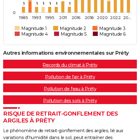
1
1
1
1
1
1
0
1985
1993
1995
2011
2016
2018
2020
2022
20…
Magnitude 1
Magnitude 2
Magnitude 3
Magnitude 4
Magnitude 5
Magnitude 6
Autres informations environnementales sur Préty
Records du climat à Préty
Pollution de l'air à Préty
Pollution de l'eau à Préty
Pollution des sols à Préty
RISQUE DE RETRAIT-GONFLEMENT DES
ARGILES À PRÉTY
Le phénomène de retrait-gonflement des argiles, lié aux
variations d'humidité dans le sol, peut entraîner des