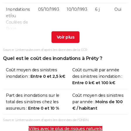
Inondations
05/10/1993
10/10/1993
6 j
Oui
et/ou
Coulées de
Boue
Inondations
01/05/1983
31/05/1983
31 j
Oui
et/ou
Source : Linternaute.com d'après les données de la CCR
Coulées de
Quel est le coût des inondations à Préty ?
Boue
Coût moyen des sinistres
Coût cumulé par année
Inondations
01/04/1983
28/04/1983
28 j
Oui
inondation :
Entre 0 et 2,5 k€
des sinistres inondation :
et/ou
Entre 0 k€ et 100 k€
Coulées de
Boue
Part des inondations sur le
Coût moyen des sinistres
total des sinistres chez les
par année :
Moins de 100
Inondations
08/12/1982
31/12/1982
24 j
Oui
assureurs :
Entre 0 et 10 %
€ / habitant
et/ou
Coulées de
Source : Linternaute.com d'après les données de l'ONRN
Boue
Villes avec le plus de risques naturels