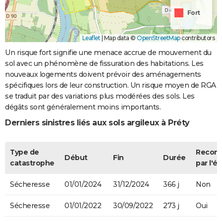
Fort
Leaflet
|
Map data ©
OpenStreetMap
contributors
Un risque fort signifie une menace accrue de mouvement du
sol avec un phénomène de fissuration des habitations. Les
nouveaux logements doivent prévoir des aménagements
spécifiques lors de leur construction. Un risque moyen de RGA
se traduit par des variations plus modérées des sols. Les
dégâts sont généralement moins importants.
Derniers sinistres liés aux sols argileux à Préty
Type de
Recon
Début
Fin
Durée
catastrophe
par l'ét
Sécheresse
01/01/2024
31/12/2024
366 j
Non
Sécheresse
01/01/2022
30/09/2022
273 j
Oui