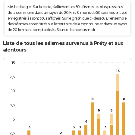
Méthodologie : Sur la carte, s'affichent les 50 séismes les plus puissants
de la commune dans un rayon de 20 km. Si moins de 50 séismes ont été
enregistrés, ils sont tous affichés. Sur le graphique ci-dessous, l'ensemble
des séismes enregistrés sur le territoire de la commune et dans un rayon
de 20 km sont comptabilisés. Source : franceseisme.fr
Liste de tous les séismes survenus à Préty et aux
alentours
15
13
12,5
10
8
8
7,5
6
6
5
4
3
3
3
3
2,5
2