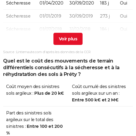
Sécheresse
01/04/2020
30/09/2020
183 j
Oui
Sécheresse
01/01/2019
30/09/2019
273 j
Oui
Sécheresse
01/07/2018
31/12/2018
184 j
Oui
Sécheresse
01/07/2003
30/09/2003
92 j
Oui
Source : Linternaute.com d'après les données de la CCR
Quel est le coût des mouvements de terrain
différentiels consécutifs à la sécheresse et à la
réhydratation des sols à Préty ?
Coût moyen des sinistres
Coût cumulé des sinistres
sols argileux :
Plus de 20 k€
sols argileux sur un an :
Entre 500 k€ et 2 M€
Part des sinistres sols
argileux sur le total des
sinistres :
Entre 100 et 200
%