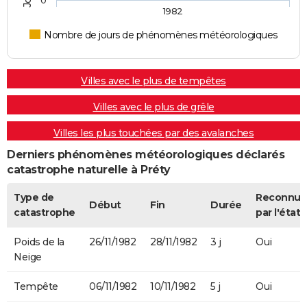
0
1982
Nombre de jours de phénomènes météorologiques
Villes avec le plus de tempêtes
Villes avec le plus de grêle
Villes les plus touchées par des avalanches
Derniers phénomènes météorologiques déclarés
catastrophe naturelle à Préty
Type de
Reconnue
Début
Fin
Durée
catastrophe
par l'état
Poids de la
26/11/1982
28/11/1982
3 j
Oui
Neige
Tempête
06/11/1982
10/11/1982
5 j
Oui