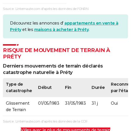
Source : Linternaute.com d'après les données de l'ONRN
Découvrez les annonces d'
appartements en vente à
Préty
et les
maisons à acheter à Préty
.
RISQUE DE MOUVEMENT DE TERRAIN À
PRÉTY
Derniers mouvements de terrain déclarés
catastrophe naturelle à Préty
Type de
Reconnu
Début
Fin
Durée
catastrophe
par l'état
Glissement
01/05/1983
31/05/1983
31 j
Oui
de Terrain
Source : Linternaute.com d'après les données de la CCR
Villes avec le plus de mouvements de terrain