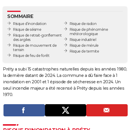
City break
Voyage de noces
Climat
Destinations
Voyage nature
Forum
+
PHOTO
SOMMAIRE
GUIDES D'ACHAT
Risque d’inondation
Risque de radon
Risque de séisme
Risque de phénomène
BONS PLANS
météorologique
Risque de retrait-gonflement
des argiles
Risque industriel
CARTE DE VOEUX
Risque de mouvement de
Risque de mérule
terrain
Risque de termite
Carte Bonne année
Carte Pâques
Carte de Noël
Carte Saint-Valentin
Carte d'anniversaire
DICTIONNAIRE
Risque de feu de forêt
Biographies
Expressions
Dictionnaire
Citations
Proverbes
PROGRAMME TV
Préty a subi 15 catastrophes naturelles depuis les années 1980,
la dernière datant de 2024. La commune a dû faire face à 1
COPAINS D'AVANT
inondation en 2001 et 1 épisode de sécheresse en 2024. Un
seul incendie majeur a été recensé à Préty depuis les années
Se connecter
Collèges
Universités
Service militaire
S'inscrire
Lycées
Primaires
Entreprises
Avis de recherche
AVIS DE DÉCÈS
1970.
FORUM
Lifestyle
Sport
Television
Cinema
Bricolage
Culture
Auto
Voyage