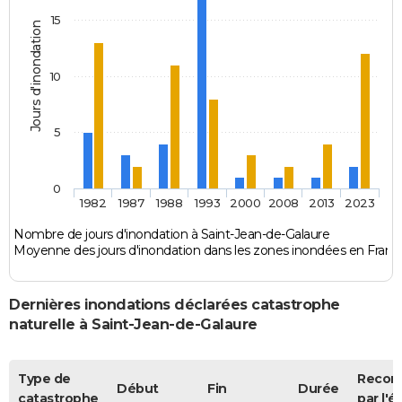
15
Jours d'inondation
10
5
0
1982
1987
1988
1993
2000
2008
2013
2023
Nombre de jours d'inondation à Saint-Jean-de-Galaure
Moyenne des jours d'inondation dans les zones inondées en Franc
Dernières inondations déclarées catastrophe
naturelle à Saint-Jean-de-Galaure
Type de
Recon
Début
Fin
Durée
catastrophe
par l'é