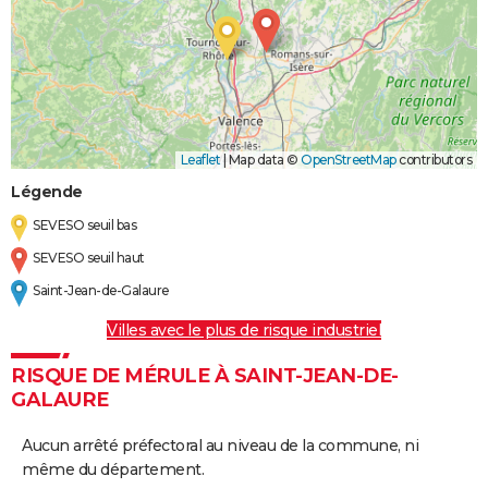
Leaflet
|
Map data ©
OpenStreetMap
contributors
Légende
SEVESO seuil bas
SEVESO seuil haut
Saint-Jean-de-Galaure
Villes avec le plus de risque industriel
RISQUE DE MÉRULE À SAINT-JEAN-DE-
GALAURE
Aucun arrêté préfectoral au niveau de la commune, ni
même du département.