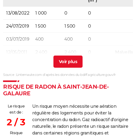
(m²)
13/08/2022
1 000
0
0
24/07/2019
1 500
1 500
0
03/07/2019
400
400
0
12/05/2011
2 400
2 400
0
Malveilla
12/04/2011
3 700
3 350
350
Malveilla
Source : Linternaute.com d'après les données du bdiff.agriculture.gouv.fr
11/09/2006
100
0
0
Accidente
RISQUE DE RADON À SAINT-JEAN-DE-
GALAURE
Le risque
Un risque moyen nécessite une aération
est de :
régulière des logements pour éviter la
2 / 3
concentration du radon. Gaz radioactif d'origine
naturelle, le radon présente un risque sanitaire
Risque
dans certaines régions granitiques et