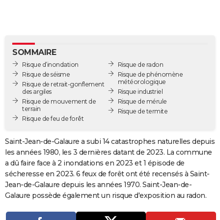
City break
Voyage de noces
Climat
Destinations
Voyage nature
Forum
+
PHOTO
GUIDES D'ACHAT
BONS PLANS
SOMMAIRE
Risque d’inondation
Risque de radon
CARTE DE VOEUX
Risque de séisme
Risque de phénomène
météorologique
Risque de retrait-gonflement
Carte Bonne année
Carte Pâques
Carte de Noël
Carte Saint-Valentin
Carte d'anniversaire
DICTIONNAIRE
des argiles
Risque industriel
Risque de mouvement de
Risque de mérule
terrain
Biographies
Expressions
Dictionnaire
Citations
Proverbes
Risque de termite
PROGRAMME TV
Risque de feu de forêt
COPAINS D'AVANT
Saint-Jean-de-Galaure a subi 14 catastrophes naturelles depuis
Se connecter
Collèges
Universités
Service militaire
S'inscrire
Lycées
Primaires
Entreprises
Avis de recherche
AVIS DE DÉCÈS
les années 1980, les 3 dernières datant de 2023. La commune
a dû faire face à 2 inondations en 2023 et 1 épisode de
FORUM
sécheresse en 2023. 6 feux de forêt ont été recensés à Saint-
Jean-de-Galaure depuis les années 1970. Saint-Jean-de-
Lifestyle
Sport
Television
Cinema
Bricolage
Culture
Auto
Voyage
Galaure possède également un risque d'exposition au radon.