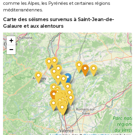
comme les Alpes, les Pyrénées et certaines régions
Inondations
06/10/1987
06/10/1987
1 j
Oui
méditerranéennes.
et/ou
Coulées de
Carte des séismes survenus à Saint-Jean-de-
Boue
Galaure et aux alentours
Inondations
25/09/1987
26/09/1987
2 j
Oui
+
et/ou
−
Coulées de
Boue
Inondations
06/11/1982
10/11/1982
5 j
Oui
et/ou
Coulées de
Boue