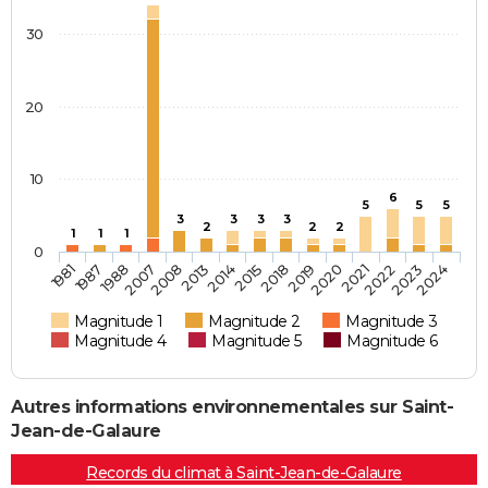
30
20
10
6
5
5
5
3
3
3
3
2
2
2
1
1
1
0
1981
2015
2024
2014
2023
2013
2022
2008
2021
2007
2020
1988
2019
1987
2018
Magnitude 1
Magnitude 2
Magnitude 3
Magnitude 4
Magnitude 5
Magnitude 6
Autres informations environnementales sur Saint-
Jean-de-Galaure
Records du climat à Saint-Jean-de-Galaure