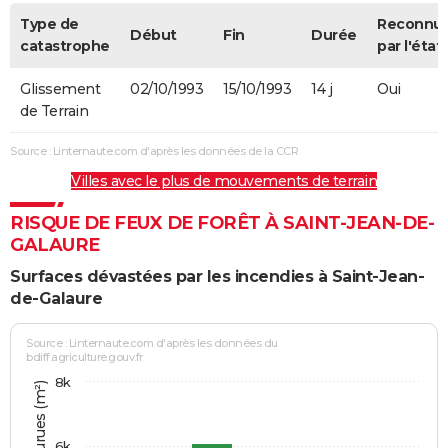
Type de
Reconnu
Début
Fin
Durée
catastrophe
par l'état
Glissement
02/10/1993
15/10/1993
14 j
Oui
de Terrain
Source : Linternaute.com d'après les données de la CCR
Villes avec le plus de mouvements de terrain
RISQUE DE FEUX DE FORÊT À SAINT-JEAN-DE-
GALAURE
Surfaces dévastées par les incendies à Saint-Jean-
de-Galaure
Source : Linternaute.com d'après les données du
bdiff.agriculture.gouv.fr
8k
6k