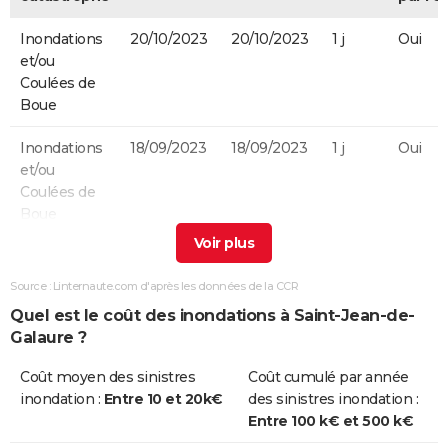
Inondations
20/10/2023
20/10/2023
1 j
Oui
et/ou
Coulées de
Boue
Inondations
18/09/2023
18/09/2023
1 j
Oui
et/ou
Coulées de
Boue
Inondations
23/10/2013
23/10/2013
1 j
Oui
et/ou
Source : Linternaute.com d'après les données de la CCR
Coulées de
Quel est le coût des inondations à Saint-Jean-de-
Boue
Galaure ?
Inondations
06/09/2008
06/09/2008
1 j
Oui
Coût moyen des sinistres
Coût cumulé par année
et/ou
inondation :
Entre 10 et 20k€
des sinistres inondation :
Coulées de
Entre 100 k€ et 500 k€
Boue