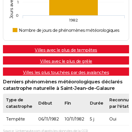
1
0
1982
Nombre de jours de phénomènes météorologiques
Villes avec le plus de tempêtes
Villes avec le plus de grêle
Villes les plus touchées par des avalanches
Derniers phénomènes météorologiques déclarés
catastrophe naturelle à Saint-Jean-de-Galaure
Type de
Reconnue
Début
Fin
Durée
catastrophe
par l'état
Tempête
06/11/1982
10/11/1982
5 j
Oui
Source : Linternaute.com d'après les données de la CCR