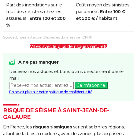
Part des inondations sur le
Coût moyen des sinistres
Inondations
10/06/2000
10/06/2000
1 j
Oui
total des sinistres chez les
par année :
Entre 100 €
et/ou
assureurs :
Entre 100 et 200
et 500 € / habitant
Coulées de
%
Boue
Source : Linternaute.com d'après les données de l'ONRN
Inondations
02/10/1993
15/10/1993
14 j
Oui
Villes avec le plus de risques naturels
et/ou
Coulées de
Boue
A ne pas manquer
Recevez nos astuces et bons plans directement par e-
Inondations
22/09/1993
24/09/1993
3 j
Oui
mail.
et/ou
Je m'abonne
Coulées de
En savoir plus sur notre politique de confidentialité
Boue
Inondations
09/10/1988
12/10/1988
4 j
Oui
RISQUE DE SÉISME À SAINT-JEAN-DE-
et/ou
GALAURE
Coulées de
En France, les
risques sismiques
varient selon les régions,
Boue
allant de faibles à modérés, avec des zones plus exposées