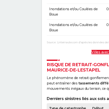
Inondations et/ou Coulées de
0
Boue
Inondations et/ou Coulées de
0
Boue
Source : Linternaute.com d'après les données de 
Villes avec
RISQUE DE RETRAIT-GONFL
MAURICE-DE-LESTAPEL
Le phénomène de retrait-gonflement de
peut entraîner des
tassements diffé
mouvements inégaux du terrain, ce qu
Derniers sinistres liés aux sols
Type de catastrophe
Début