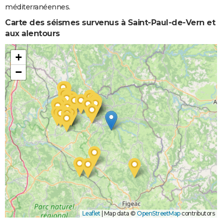
méditerranéennes.
Carte des séismes survenus à Saint-Paul-de-Vern et
aux alentours
+
−
Leaflet
|
Map data ©
OpenStreetMap
contributors