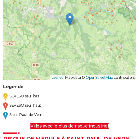
Leaflet
|
Map data ©
OpenStreetMap
contributors
Légende
SEVESO seuil bas
SEVESO seuil haut
Saint-Paul-de-Vern
Villes avec le plus de risque industriel