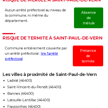
RISQUE DE MÉRULE À SAINT-PAUL-DE-VERN
Aucun arrêté préfectoral au niveau de
Absence
la commune, ni même du
de
département.
mérule
RISQUE DE TERMITE À SAINT-PAUL-DE-VERN
Commune entièrement couverte par
Présence
un arrêté préfectoral :
lire l'arrêté
de
préfectoral
termite
Les villes à proximité de Saint-Paul-de-Vern
Ladirat (46400)
Saint-Vincent-du-Pendit (46400)
Bannes (46400)
Latouille-Lentillac (46400)
Frayssinhes (46400)