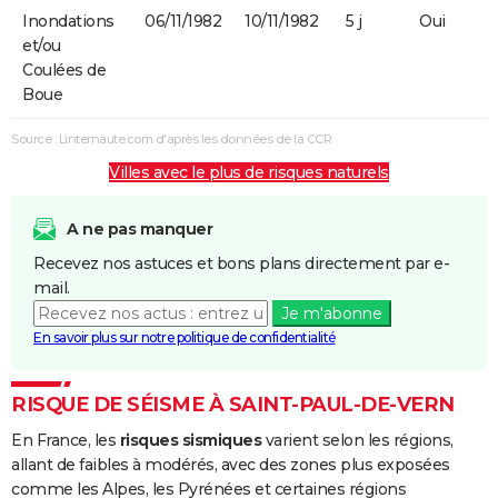
Inondations
06/11/1982
10/11/1982
5 j
Oui
et/ou
Coulées de
Boue
Source : Linternaute.com d'après les données de la CCR
Villes avec le plus de risques naturels
A ne pas manquer
Recevez nos astuces et bons plans directement par e-
mail.
Je m'abonne
En savoir plus sur notre politique de confidentialité
RISQUE DE SÉISME À SAINT-PAUL-DE-VERN
En France, les
risques sismiques
varient selon les régions,
allant de faibles à modérés, avec des zones plus exposées
comme les Alpes, les Pyrénées et certaines régions