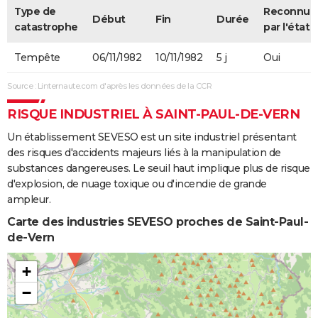
Type de
Reconnue
Début
Fin
Durée
catastrophe
par l'état
Tempête
06/11/1982
10/11/1982
5 j
Oui
Source : Linternaute.com d'après les données de la CCR
RISQUE INDUSTRIEL À SAINT-PAUL-DE-VERN
Un établissement SEVESO est un site industriel présentant
des risques d'accidents majeurs liés à la manipulation de
substances dangereuses. Le seuil haut implique plus de risque
d'explosion, de nuage toxique ou d'incendie de grande
ampleur.
Carte des industries SEVESO proches de Saint-Paul-
de-Vern
+
−