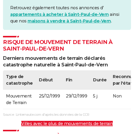
Retrouvez également toutes nos annonces d'
appartements à acheter à Saint-Paul-de-Vern
ainsi
que nos
maisons à vendre à Saint-Paul-de-Vern
.
RISQUE DE MOUVEMENT DE TERRAIN À
SAINT-PAUL-DE-VERN
Derniers mouvements de terrain déclarés
catastrophe naturelle à Saint-Paul-de-Vern
Type de
Reconnu
Début
Fin
Durée
catastrophe
par l'état
Mouvement
25/12/1999
29/12/1999
5 j
Non
de Terrain
Source : Linternaute.com d'après les données de la CCR
Villes avec le plus de mouvements de terrain