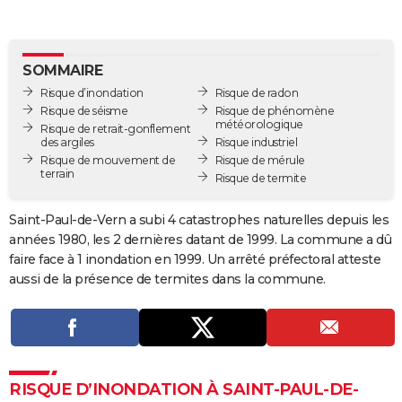
City break
Voyage de noces
Climat
Destinations
Voyage nature
Forum
+
PHOTO
GUIDES D'ACHAT
SOMMAIRE
Risque d’inondation
Risque de radon
BONS PLANS
Risque de séisme
Risque de phénomène
météorologique
Risque de retrait-gonflement
CARTE DE VOEUX
des argiles
Risque industriel
Risque de mouvement de
Risque de mérule
Carte Bonne année
Carte Pâques
Carte de Noël
Carte Saint-Valentin
Carte d'anniversaire
DICTIONNAIRE
terrain
Risque de termite
Biographies
Expressions
Dictionnaire
Citations
Proverbes
PROGRAMME TV
Saint-Paul-de-Vern a subi 4 catastrophes naturelles depuis les
années 1980, les 2 dernières datant de 1999. La commune a dû
COPAINS D'AVANT
faire face à 1 inondation en 1999. Un arrêté préfectoral atteste
Se connecter
Collèges
Universités
Service militaire
S'inscrire
Lycées
Primaires
Entreprises
Avis de recherche
AVIS DE DÉCÈS
aussi de la présence de termites dans la commune.
FORUM
Lifestyle
Sport
Television
Cinema
Bricolage
Culture
Auto
Voyage
RISQUE D’INONDATION À SAINT-PAUL-DE-