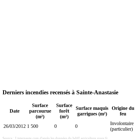
Derniers incendies recensés à Sainte-Anastasie
Surface
Surface
Surface maquis
Origine du
Date
parcourue
forêt
garrigues (m²)
feu
(m²)
(m²)
Involontaire
26/03/2012
1 500
0
0
(particulier)
Source : Linternaute.com d'après les données du bdiff.agriculture.gouv.fr