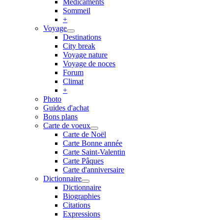
Médicaments
Sommeil
+
Voyage
Destinations
City break
Voyage nature
Voyage de noces
Forum
Climat
+
Photo
Guides d'achat
Bons plans
Carte de voeux
Carte de Noël
Carte Bonne année
Carte Saint-Valentin
Carte Pâques
Carte d'anniversaire
Dictionnaire
Dictionnaire
Biographies
Citations
Expressions