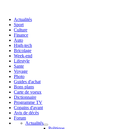
Actualités
Sport
Culture
Finance
Auto
High-tech
Bricolage
Week-end
Lifestyle
Sante
Voyage
Photo
Guides d'achat
Bons plans
Carte de voeux
Dictionnaire
Programme TV
Copains d'avant
Avis de décès
Forum
Actualités
Politique