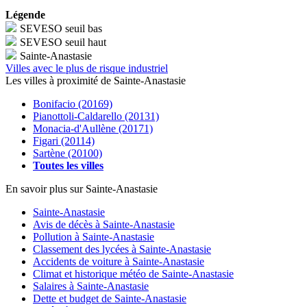
Légende
SEVESO seuil bas
SEVESO seuil haut
Sainte-Anastasie
Villes avec le plus de risque industriel
Les villes à proximité de Sainte-Anastasie
Bonifacio (20169)
Pianottoli-Caldarello (20131)
Monacia-d'Aullène (20171)
Figari (20114)
Sartène (20100)
Toutes les villes
En savoir plus sur Sainte-Anastasie
Sainte-Anastasie
Avis de décès à Sainte-Anastasie
Pollution à Sainte-Anastasie
Classement des lycées à Sainte-Anastasie
Accidents de voiture à Sainte-Anastasie
Climat et historique météo de Sainte-Anastasie
Salaires à Sainte-Anastasie
Dette et budget de Sainte-Anastasie