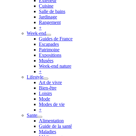
Extérieur
Cuisine
Salle de bains
Jardinage
Rangement
+
Week-end
Guides de France
Escapades
Patrimoine
Expositions
Musées
Week-end nature
+
Lifestyle
Art de vivre
Bien-être
Loisirs
Mode
Modes de vie
+
Sante
Alimentation
Guide de la santé
Maladies