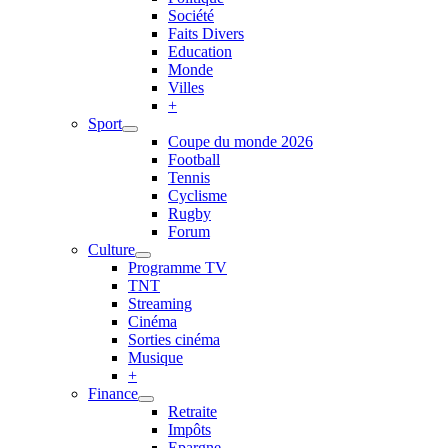
Société
Faits Divers
Education
Monde
Villes
+
Sport
Coupe du monde 2026
Football
Tennis
Cyclisme
Rugby
Forum
Culture
Programme TV
TNT
Streaming
Cinéma
Sorties cinéma
Musique
+
Finance
Retraite
Impôts
Epargne