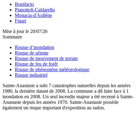
Bonifacio
Pianottoli-Caldarello
Monacia-d'Aullène
Figari
Mise à jour le 20/07/26
Sommaire
Risque d’inondation
Risque de séisme
Risque de mouvement de terrain
Risque de feu de forêt
Risque de phénomène météorologique
Risque industriel
Sainte-Anastasie a subi 7 catastrophes naturelles depuis les années
1980, la dernière datant de 2008. La commune a dû faire face à 1
inondation en 2008. Un seul incendie majeur a été recensé à Sainte-
Anastasie depuis les années 1970. Sainte-Anastasie possède
également un risque important d'exposition au radon.