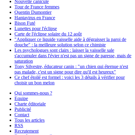
Nouvelle canicule
Tour de France femmes
Quentin Dumontier
Hantavirus en France
Bison Futé
Lunettes pour l'éclipse
Carte de l'éclipse solaire du 12 août
"Appliquer ce liquide vaisselle aide à dégraisser la paroi de
douche" : la meilleure solution selon ce chimiste
Les psychologues sont clairs : laisser la vaisselle sale
s'accumuler dans l'évier n'est pas un signe de paresse, mais de
saturation
Tony Silvestre, éducateur canin : "un chien qui éternue n'est
pas malade, c'est un signe pour dire qu'il est heureux"
Ce chef étoilé est formel : voici les 3 détails à vérifier pour
choisir un bon melon
Qui sommes-nous ?
Equipe
Charte éditoriale
Publicité
Contact
Tous les articles
RSS
Recrutement