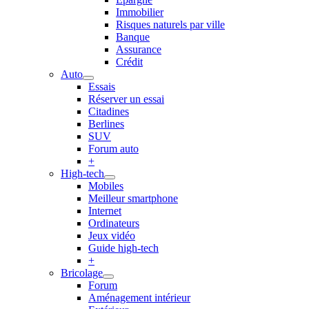
Immobilier
Risques naturels par ville
Banque
Assurance
Crédit
Auto
Essais
Réserver un essai
Citadines
Berlines
SUV
Forum auto
+
High-tech
Mobiles
Meilleur smartphone
Internet
Ordinateurs
Jeux vidéo
Guide high-tech
+
Bricolage
Forum
Aménagement intérieur