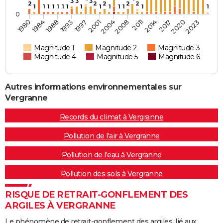
3
3
3
2
2
2
2
2
1
1
1
1
1
1
1
1
1
1
1
1
1
1
0
1984
2001
2014
1980
1997
2011
2023
1993
2008
2020
1988
2004
2017
Magnitude 1
Magnitude 2
Magnitude 3
Magnitude 4
Magnitude 5
Magnitude 6
Autres informations environnementales sur
Vergranne
Records du climat à Vergranne
Pollution de l'air à Vergranne
Pollution de l'eau à Vergranne
Pollution des sols à Vergranne
RISQUE DE RETRAIT-GONFLEMENT DES
ARGILES À VERGRANNE
Le phénomène de retrait-gonflement des argiles, lié aux