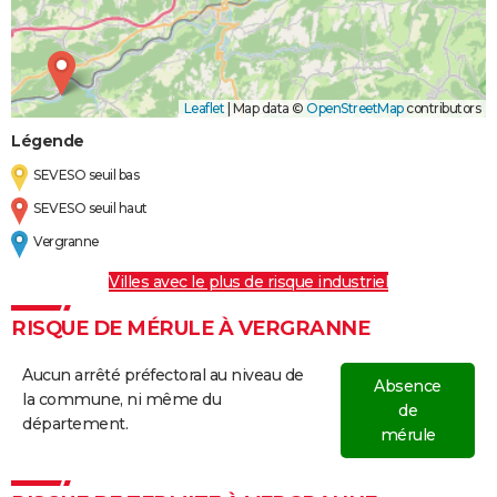
Leaflet
|
Map data ©
OpenStreetMap
contributors
Légende
SEVESO seuil bas
SEVESO seuil haut
Vergranne
Villes avec le plus de risque industriel
RISQUE DE MÉRULE À VERGRANNE
Aucun arrêté préfectoral au niveau de
Absence
la commune, ni même du
de
département.
mérule