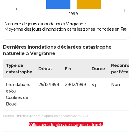
0
1999
Nombre de jours d'inondation à Vergranne
Moyenne des jours d'inondation dans les zones inondées en Franc
Dernières inondations déclarées catastrophe
naturelle à Vergranne
Type de
Reconnu
Début
Fin
Durée
catastrophe
par l'état
Inondations
25/12/1999
29/12/1999
5 j
Non
et/ou
Coulées de
Boue
Source : Linternaute.com d'après les données de la CCR
Villes avec le plus de risques naturels