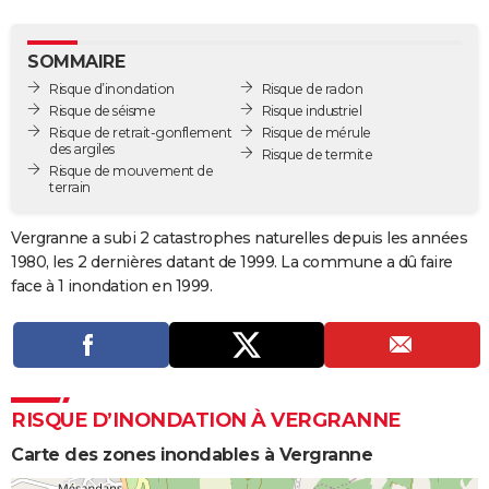
City break
Voyage de noces
Climat
Destinations
Voyage nature
Forum
+
PHOTO
SOMMAIRE
GUIDES D'ACHAT
Risque d’inondation
Risque de radon
Risque de séisme
Risque industriel
BONS PLANS
Risque de retrait-gonflement
Risque de mérule
des argiles
Risque de termite
CARTE DE VOEUX
Risque de mouvement de
terrain
Carte Bonne année
Carte Pâques
Carte de Noël
Carte Saint-Valentin
Carte d'anniversaire
DICTIONNAIRE
Vergranne a subi 2 catastrophes naturelles depuis les années
Biographies
Expressions
Dictionnaire
Citations
Proverbes
PROGRAMME TV
1980, les 2 dernières datant de 1999. La commune a dû faire
face à 1 inondation en 1999.
COPAINS D'AVANT
Se connecter
Collèges
Universités
Service militaire
S'inscrire
Lycées
Primaires
Entreprises
Avis de recherche
AVIS DE DÉCÈS
FORUM
RISQUE D’INONDATION À VERGRANNE
Lifestyle
Sport
Television
Cinema
Bricolage
Culture
Auto
Voyage
Carte des zones inondables à Vergranne