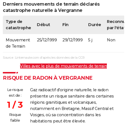
Derniers mouvements de terrain déclarés
catastrophe naturelle à Vergranne
Type de
Reconnu
Début
Fin
Durée
catastrophe
par l'état
Mouvement
25/12/1999
29/12/1999
5 j
Non
de Terrain
Source : Linternaute.com d'après les données de la CCR
Villes avec le plus de mouvements de terrain
RISQUE DE RADON À VERGRANNE
Le risque
Gaz radioactif d'origine naturelle, le radon
est de :
présente un risque sanitaire dans certaines
1 / 3
régions granitiques et volcaniques,
notamment en Bretagne, Massif Central et
Risque
Vosges, où sa concentration dans les
faible
habitations peut être élevée.