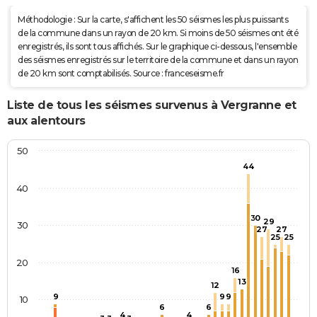
Méthodologie : Sur la carte, s'affichent les 50 séismes les plus puissants
de la commune dans un rayon de 20 km. Si moins de 50 séismes ont été
enregistrés, ils sont tous affichés. Sur le graphique ci-dessous, l'ensemble
des séismes enregistrés sur le territoire de la commune et dans un rayon
de 20 km sont comptabilisés. Source : franceseisme.fr
Liste de tous les séismes survenus à Vergranne et
aux alentours
50
44
40
30
29
30
27
27
25
25
20
16
13
12
9
9
9
10
6
6
4
4