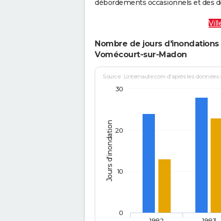
débordements occasionnels et des d
Vil
Nombre de jours d'inondations 
Vomécourt-sur-Madon
Source : Linternaute.com d'après les données
30
Jours d'inondation
20
10
0
1982
1983