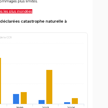
ommages plus limités.
les les plus inondées
déclarées catastrophe naturelle à
 de la CCR
1999
2001
2006