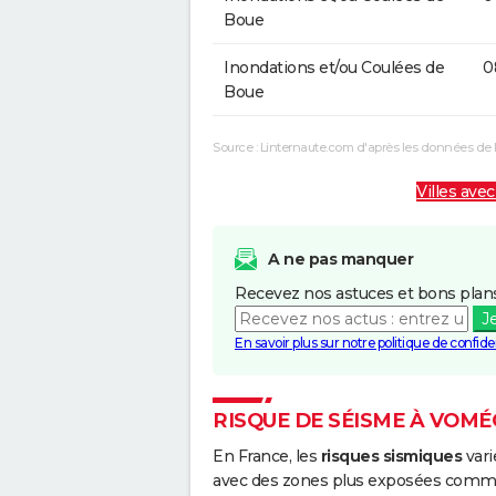
Boue
Inondations et/ou Coulées de
0
Boue
Source : Linternaute.com d'après les données de 
Villes avec
A ne pas manquer
Recevez nos astuces et bons plans
J
En savoir plus sur notre politique de confiden
RISQUE DE SÉISME À VOM
En France, les
risques sismiques
vari
avec des zones plus exposées comme 