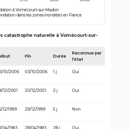
ndation à Vomécourt-sur-Madon
ondation dans les zones inondées en France
s catastrophe naturelle à Vomécourt-sur-
Reconnue par
ébut
Fin
Durée
l'état
3/10/2006
03/10/2006
1 j
Oui
9/12/2001
30/12/2001
2 j
Oui
5/12/1999
29/12/1999
5 j
Non
1/04/1983
28/04/1983
28 j
Oui