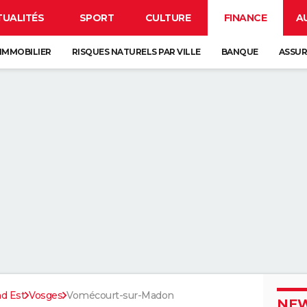
TUALITÉS
SPORT
CULTURE
FINANCE
A
IMMOBILIER
RISQUES NATURELS PAR VILLE
BANQUE
ASSU
d Est
Vosges
Vomécourt-sur-Madon
NEW