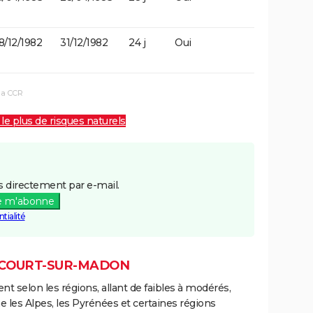
8/12/1982
31/12/1982
24 j
Oui
la CCR
 le plus de risques naturels
 directement par e-mail.
e m'abonne
tialité
ÉCOURT-SUR-MADON
ent selon les régions, allant de faibles à modérés,
les Alpes, les Pyrénées et certaines régions