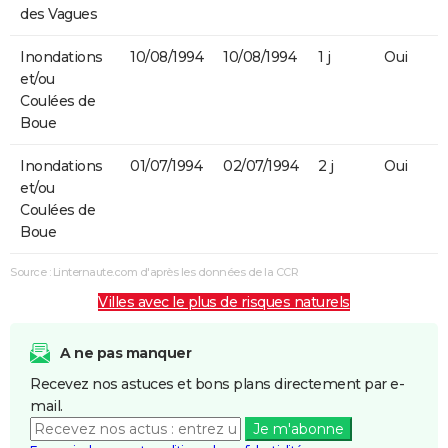
des Vagues
Inondations
10/08/1994
10/08/1994
1 j
Oui
et/ou
Coulées de
Boue
Inondations
01/07/1994
02/07/1994
2 j
Oui
et/ou
Coulées de
Boue
Source : Linternaute.com d'après les données de la CCR
Villes avec le plus de risques naturels
A ne pas manquer
Recevez nos astuces et bons plans directement par e-
mail.
Je m'abonne