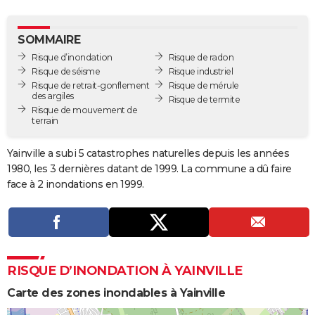
City break
Voyage de noces
Climat
Destinations
Voyage nature
Forum
+
PHOTO
SOMMAIRE
GUIDES D'ACHAT
Risque d’inondation
Risque de radon
Risque de séisme
Risque industriel
BONS PLANS
Risque de retrait-gonflement
Risque de mérule
des argiles
Risque de termite
CARTE DE VOEUX
Risque de mouvement de
terrain
Carte Bonne année
Carte Pâques
Carte de Noël
Carte Saint-Valentin
Carte d'anniversaire
DICTIONNAIRE
Yainville a subi 5 catastrophes naturelles depuis les années
Biographies
Expressions
Dictionnaire
Citations
Proverbes
PROGRAMME TV
1980, les 3 dernières datant de 1999. La commune a dû faire
face à 2 inondations en 1999.
COPAINS D'AVANT
Se connecter
Collèges
Universités
Service militaire
S'inscrire
Lycées
Primaires
Entreprises
Avis de recherche
AVIS DE DÉCÈS
FORUM
RISQUE D’INONDATION À YAINVILLE
Lifestyle
Sport
Television
Cinema
Bricolage
Culture
Auto
Voyage
Carte des zones inondables à Yainville