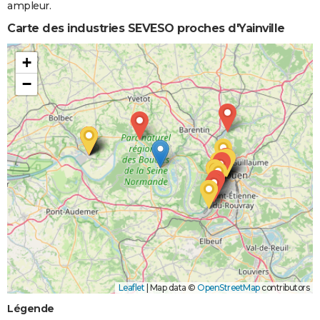
ampleur.
Carte des industries SEVESO proches d'Yainville
+
−
Leaflet
|
Map data ©
OpenStreetMap
contributors
Légende