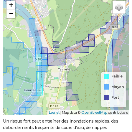
+
−
Faible
Moyen
Fort
Leaflet
|
Map data ©
OpenStreetMap
contributors
Un risque fort peut entraîner des inondations rapides, des
débordements fréquents de cours d’eau, de nappes