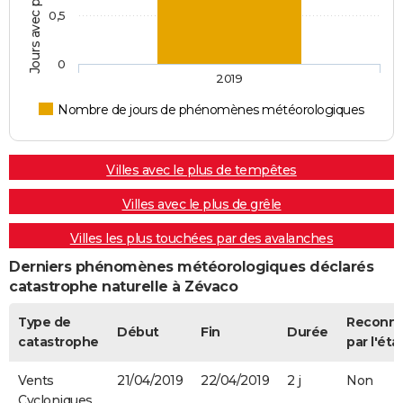
0,5
0
2019
Nombre de jours de phénomènes météorologiques
Villes avec le plus de tempêtes
Villes avec le plus de grêle
Villes les plus touchées par des avalanches
Derniers phénomènes météorologiques déclarés
catastrophe naturelle à Zévaco
Type de
Reconn
Début
Fin
Durée
catastrophe
par l'éta
Vents
21/04/2019
22/04/2019
2 j
Non
Cycloniques