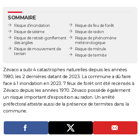
City break
Voyage de noces
Climat
Destinations
Voyage nature
Forum
+
PHOTO
SOMMAIRE
GUIDES D'ACHAT
Risque d’inondation
Risque de feu de forêt
Risque de séisme
Risque de radon
BONS PLANS
Risque de retrait-gonflement
Risque de phénomène
des argiles
météorologique
CARTE DE VOEUX
Risque de mouvement de
Risque de mérule
terrain
Risque de termite
Carte Bonne année
Carte Pâques
Carte de Noël
Carte Saint-Valentin
Carte d'anniversaire
DICTIONNAIRE
Zévaco a subi 4 catastrophes naturelles depuis les années
Biographies
Expressions
Dictionnaire
Citations
Proverbes
PROGRAMME TV
1980, les 2 dernières datant de 2023. La commune a dû faire
face à 1 inondation en 2023. 7 feux de forêt ont été recensés à
COPAINS D'AVANT
Zévaco depuis les années 1970. Zévaco possède également
Se connecter
Collèges
Universités
Service militaire
S'inscrire
Lycées
Primaires
Entreprises
Avis de recherche
AVIS DE DÉCÈS
un risque important d'exposition au radon. Un arrêté
préfectoral atteste aussi de la présence de termites dans la
FORUM
commune.
Lifestyle
Sport
Television
Cinema
Bricolage
Culture
Auto
Voyage