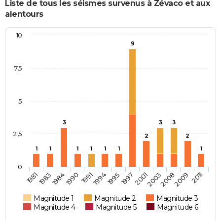
Liste de tous les séismes survenus à Zévaco et aux
alentours
10
9
7,5
5
3
3
3
2,5
2
2
1
1
1
1
1
1
1
0
2011
1995
1981
1997
1983
2001
1984
2003
1990
2008
1991
2009
1994
Magnitude 1
Magnitude 2
Magnitude 3
Magnitude 4
Magnitude 5
Magnitude 6