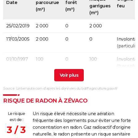
Date
parcourue
forêt
garrigues
feu
(m²)
(m²)
(m²)
25/02/2019
2 000
0
2 000
17/03/2005
2 000
0
0
Involontai
(particulie
01/10/1997
100
0
100
Involontai
(travaux)
04/08/1994
6 000
0
0
Source : Linternaute.com d'après les données du bdiff.agriculture.gouv.fr
28/08/1991
1 000
0
0
RISQUE DE RADON À ZÉVACO
10/07/1981
2 000
0
0
Le risque
Un risque élevé nécessite une aération
29/08/1979
1 000
0
0
Accidente
est de :
fréquente des logements pour éviter une forte
3 / 3
concentration en radon. Gaz radioactif d'origine
naturelle, le radon présente un risque sanitaire