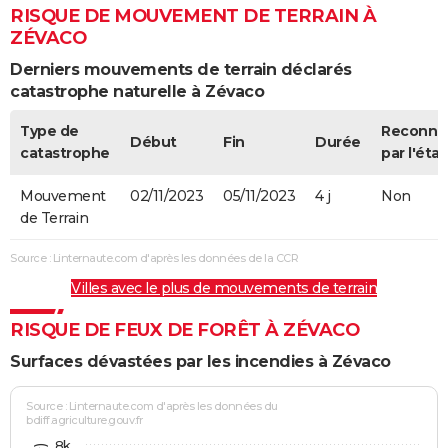
RISQUE DE MOUVEMENT DE TERRAIN À
ZÉVACO
Derniers mouvements de terrain déclarés
catastrophe naturelle à Zévaco
Type de
Reconnu
Début
Fin
Durée
catastrophe
par l'état
Mouvement
02/11/2023
05/11/2023
4 j
Non
de Terrain
Source : Linternaute.com d'après les données de la CCR
Villes avec le plus de mouvements de terrain
RISQUE DE FEUX DE FORÊT À ZÉVACO
Surfaces dévastées par les incendies à Zévaco
Source : Linternaute.com d'après les données du
bdiff.agriculture.gouv.fr
8k