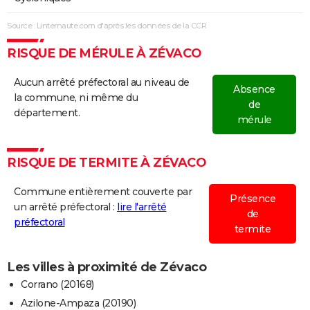
Source : Linternaute.com d'après les données de la CCR
RISQUE DE MÉRULE À ZÉVACO
Aucun arrêté préfectoral au niveau de
Absence
la commune, ni même du
de
département.
mérule
RISQUE DE TERMITE À ZÉVACO
Commune entièrement couverte par
Présence
un arrêté préfectoral :
lire l'arrêté
de
préfectoral
termite
Les villes à proximité de Zévaco
Corrano (20168)
Azilone-Ampaza (20190)