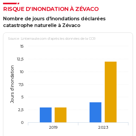
RISQUE D’INONDATION À ZÉVACO
Nombre de jours d'inondations déclarées
catastrophe naturelle à Zévaco
Source : Linternaute.com d'après les données de la CCR
15
12,5
Jours d'inondation
10
7,5
5
2,5
0
2019
2023