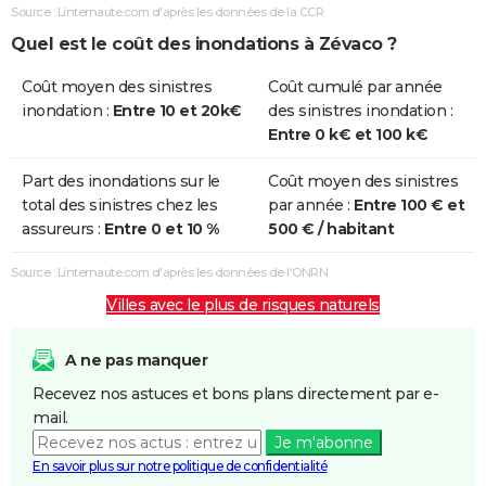
Source : Linternaute.com d'après les données de la CCR
Quel est le coût des inondations à Zévaco ?
Coût moyen des sinistres
Coût cumulé par année
inondation :
Entre 10 et 20k€
des sinistres inondation :
Entre 0 k€ et 100 k€
Part des inondations sur le
Coût moyen des sinistres
total des sinistres chez les
par année :
Entre 100 € et
assureurs :
Entre 0 et 10 %
500 € / habitant
Source : Linternaute.com d'après les données de l'ONRN
Villes avec le plus de risques naturels
A ne pas manquer
Recevez nos astuces et bons plans directement par e-
mail.
Je m'abonne
En savoir plus sur notre politique de confidentialité