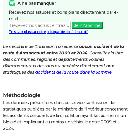
A ne pas manquer
City break
Voyage de noces
Climat
Destinations
Voyage nature
Forum
+
PHOTO
Recevez nos astuces et bons plans directement par e-
mail.
GUIDES D'ACHAT
Je m'abonne
BONS PLANS
En savoir plus sur notre politique de confidentialité
CARTE DE VOEUX
Le ministère de l'Intérieur n'a recensé
aucun accident de la
route à Armancourt entre 2009 et 2024
. Consultez la liste
Carte Bonne année
Carte Pâques
Carte de Noël
Carte Saint-Valentin
Carte d'anniversaire
DICTIONNAIRE
des communes, régions et départements voisines
Biographies
Expressions
Dictionnaire
Citations
Proverbes
d'Armancourt ci-dessous ou accédez directement aux
PROGRAMME TV
statistiques des
accidents de la route dans la Somme
.
COPAINS D'AVANT
Se connecter
Collèges
Universités
Service militaire
S'inscrire
Lycées
Primaires
Entreprises
Avis de recherche
AVIS DE DÉCÈS
Méthodologie
FORUM
Les données présentées dans ce service sont issues des
statistiques publiées par le ministère de l'Intérieur concernant
Lifestyle
Sport
Television
Cinema
Bricolage
Culture
Auto
Voyage
les accidents corporels de la circulation ayant fait au moins un
blessé et impliquant au moins un véhicule entre 2009 et
2024.