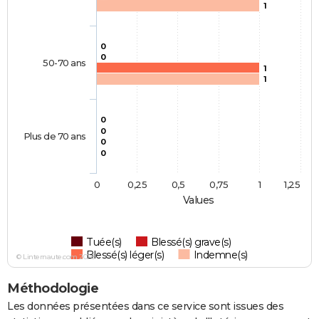
1
0
0
50-70 ans
1
1
0
0
Plus de 70 ans
0
0
0
0,25
0,5
0,75
1
1,25
Values
Tuée(s)
Blessé(s) grave(s)
Blessé(s) léger(s)
Indemne(s)
© Linternaute.com 2026
Méthodologie
Les données présentées dans ce service sont issues des