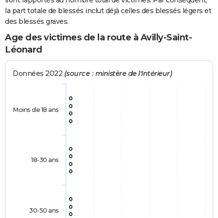
sont rapportés au nombre total de victimes. Par conséquent,
la part totale de blessés inclut déjà celles des blessés légers et
des blessés graves.
Age des victimes de la route à Avilly-Saint-
Léonard
Données 2022
(source : ministère de l'Intérieur)
0
0
Moins de 18 ans
0
0
0
0
18-30 ans
0
0
0
0
30-50 ans
0