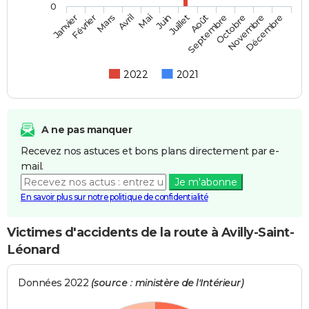
0
Février
Mai
Août
Novembre
Mars
Juin
Septembre
Décembre
Janvier
Avril
Juillet
Octobre
2022
2021
A ne pas manquer
Recevez nos astuces et bons plans directement par e-
mail.
Je m'abonne
En savoir plus sur notre politique de confidentialité
Victimes d'accidents de la route à Avilly-Saint-
Léonard
Données 2022
(source : ministère de l'Intérieur)