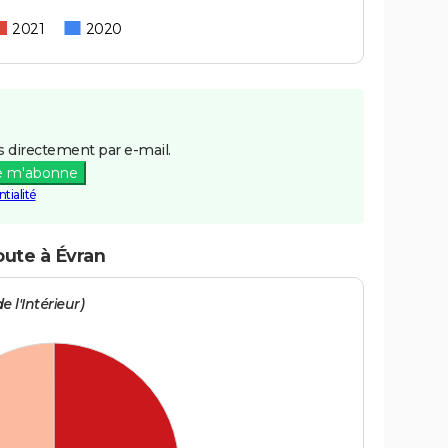
2021
2020
 directement par e-mail.
e m'abonne
tialité
oute à Évran
e l'Intérieur)