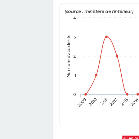
(source : ministère de l'Intérieur)
4
Nombre d'accidents
3
2
1
0
2009
2010
2011
2012
2013
201
Villes où