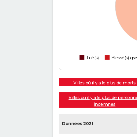
Tué(s)
Blessé(s) gra
Villes où il y a le plus de morts
Villes où il y a le plus de personn
indemnes
Données 2021