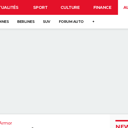
TUALITÉS
SPORT
CULTURE
FINANCE
A
DINES
BERLINES
SUV
FORUM AUTO
+
'Armor
NEW