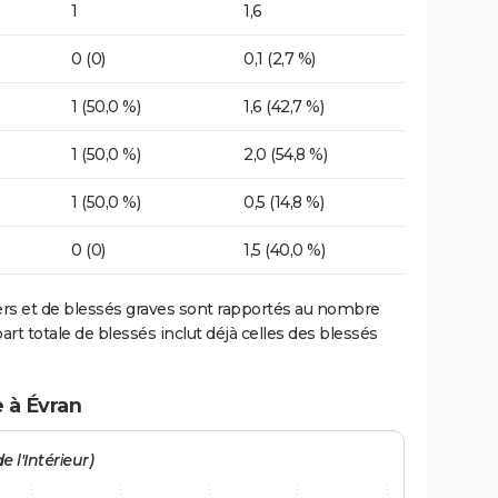
1
1,6
0 (0)
0,1 (2,7 %)
1 (50,0 %)
1,6 (42,7 %)
1 (50,0 %)
2,0 (54,8 %)
1 (50,0 %)
0,5 (14,8 %)
0 (0)
1,5 (40,0 %)
ers et de blessés graves sont rapportés au nombre
art totale de blessés inclut déjà celles des blessés
 à Évran
e l'Intérieur)