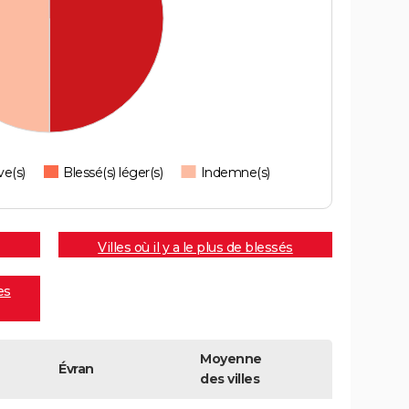
ve(s)
Blessé(s) léger(s)
Indemne(s)
Villes où il y a le plus de blessés
es
Moyenne
Évran
des villes