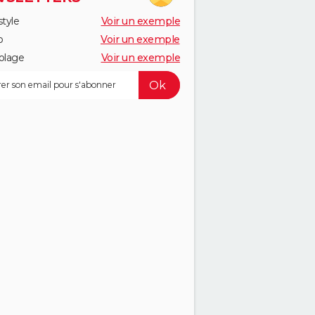
style
Voir un exemple
o
Voir un exemple
olage
Voir un exemple