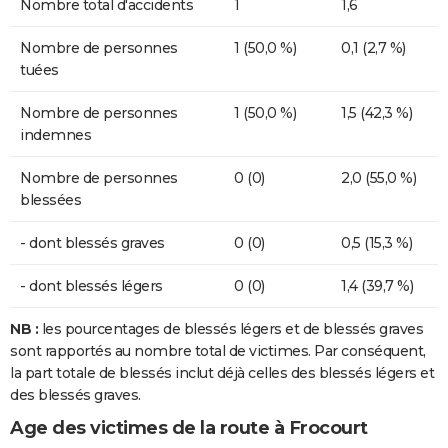
Nombre total d'accidents
1
1,6
Nombre de personnes
1 (50,0 %)
0,1 (2,7 %)
tuées
Nombre de personnes
1 (50,0 %)
1,5 (42,3 %)
indemnes
Nombre de personnes
0 (0)
2,0 (55,0 %)
blessées
- dont blessés graves
0 (0)
0,5 (15,3 %)
- dont blessés légers
0 (0)
1,4 (39,7 %)
NB :
les pourcentages de blessés légers et de blessés graves
sont rapportés au nombre total de victimes. Par conséquent,
la part totale de blessés inclut déjà celles des blessés légers et
des blessés graves.
Age des victimes de la route à Frocourt