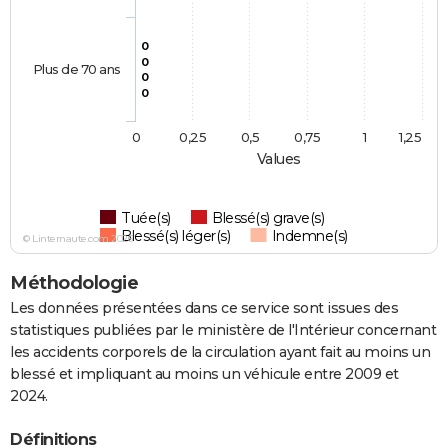
0
0
Plus de 70 ans
0
0
0
0,25
0,5
0,75
1
1,25
Values
Tuée(s)
Blessé(s) grave(s)
Blessé(s) léger(s)
Indemne(s)
© Linternaute.com 2026
Méthodologie
Les données présentées dans ce service sont issues des
statistiques publiées par le ministère de l'Intérieur concernant
les accidents corporels de la circulation ayant fait au moins un
blessé et impliquant au moins un véhicule entre 2009 et
2024.
Définitions