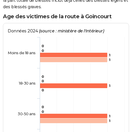
la part totale de blessés inclut déjà celles des blessés légers et
des blessés graves.
Age des victimes de la route à Goincourt
Données 2024
(source : ministère de l'Intérieur)
0
0
Moins de 18 ans
1
1
0
0
18-30 ans
1
0
0
0
30-50 ans
1
1