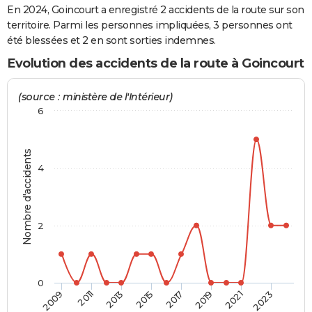
En 2024, Goincourt a enregistré 2 accidents de la route sur son
City break
Voyage de noces
Climat
Destinations
Voyage nature
Forum
+
PHOTO
territoire. Parmi les personnes impliquées, 3 personnes ont
été blessées et 2 en sont sorties indemnes.
GUIDES D'ACHAT
Evolution des accidents de la route à Goincourt
BONS PLANS
(source : ministère de l'Intérieur)
CARTE DE VOEUX
6
Carte Bonne année
Carte Pâques
Carte de Noël
Carte Saint-Valentin
Carte d'anniversaire
DICTIONNAIRE
Nombre d'accidents
Biographies
Expressions
Dictionnaire
Citations
Proverbes
PROGRAMME TV
4
COPAINS D'AVANT
Se connecter
Collèges
Universités
Service militaire
S'inscrire
Lycées
Primaires
Entreprises
Avis de recherche
AVIS DE DÉCÈS
2
FORUM
Lifestyle
Sport
Television
Cinema
Bricolage
Culture
Auto
Voyage
0
2009
2011
2013
2015
2017
2019
2021
2023