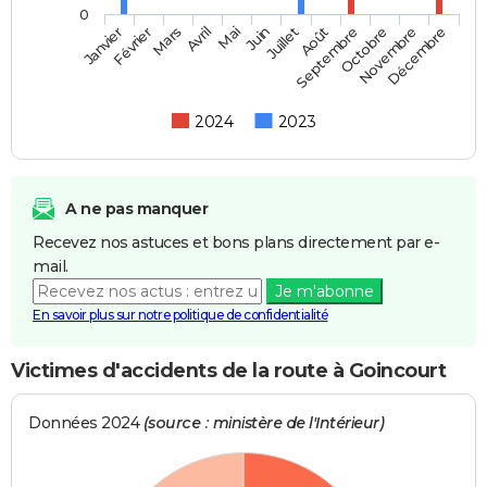
0
Février
Mai
Août
Novembre
Mars
Juin
Septembre
Décembre
Janvier
Avril
Juillet
Octobre
2024
2023
A ne pas manquer
Recevez nos astuces et bons plans directement par e-
mail.
Je m'abonne
En savoir plus sur notre politique de confidentialité
Victimes d'accidents de la route à Goincourt
Données 2024
(source : ministère de l'Intérieur)