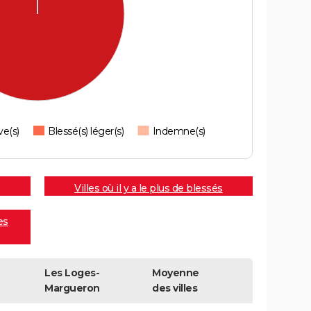
ve(s)
Blessé(s) léger(s)
Indemne(s)
Villes où il y a le plus de blessés
es
Les Loges-
Moyenne
Margueron
des villes