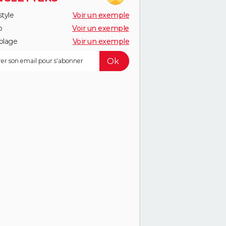
style
Voir un exemple
o
Voir un exemple
olage
Voir un exemple