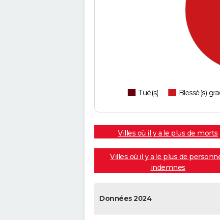
Tué(s)
Blessé(s) gra
Villes où il y a le plus de morts
Villes où il y a le plus de personn
indemnes
Données 2024