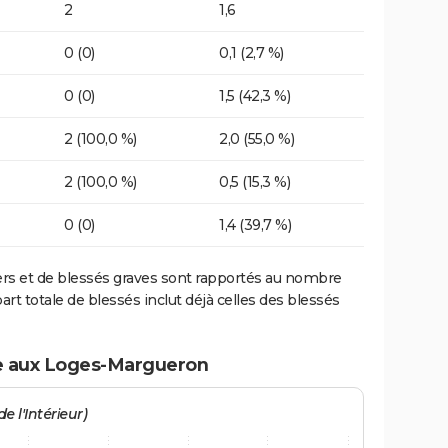
2
1,6
0 (0)
0,1 (2,7 %)
0 (0)
1,5 (42,3 %)
2 (100,0 %)
2,0 (55,0 %)
2 (100,0 %)
0,5 (15,3 %)
0 (0)
1,4 (39,7 %)
ers et de blessés graves sont rapportés au nombre
art totale de blessés inclut déjà celles des blessés
te aux Loges-Margueron
e l'Intérieur)