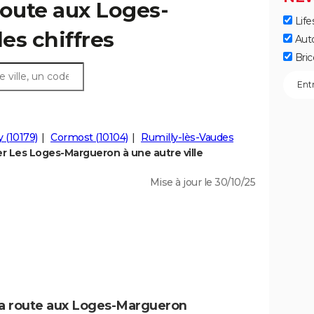
route aux Loges-
Life
les chiffres
Aut
Bric
 (10179)
Cormost (10104)
Rumilly-lès-Vaudes
 Les Loges-Margueron à une autre ville
Mise à jour le 30/10/25
 la route aux Loges-Margueron