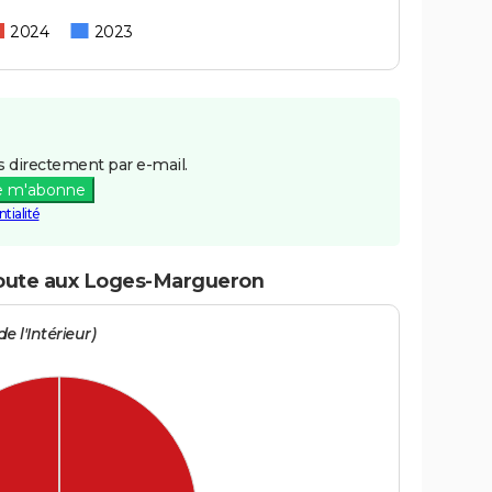
2024
2023
 directement par e-mail.
e m'abonne
tialité
 route aux Loges-Margueron
e l'Intérieur)