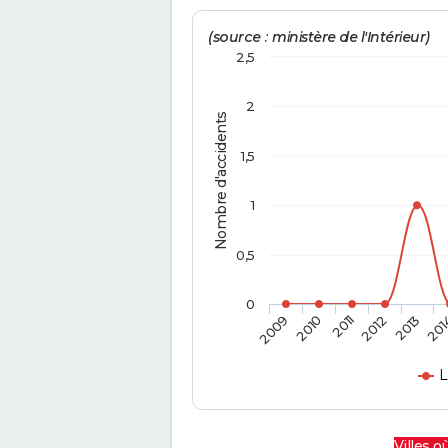
(source : ministère de l'Intérieur)
2,5
2
Nombre d'accidents
1,5
1
0,5
0
2009
2010
2011
2012
2013
201
L
Villes où