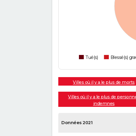
Tué(s)
Blessé(s) gra
Villes où il y a le plus de morts
Villes où il y a le plus de personn
indemnes
Données 2021