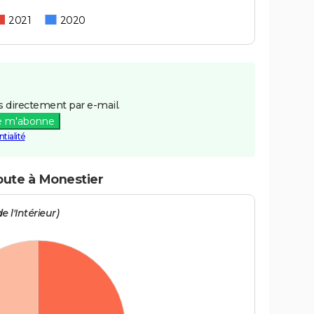
2021
2020
 directement par e-mail.
e m'abonne
tialité
route à Monestier
e l'Intérieur)