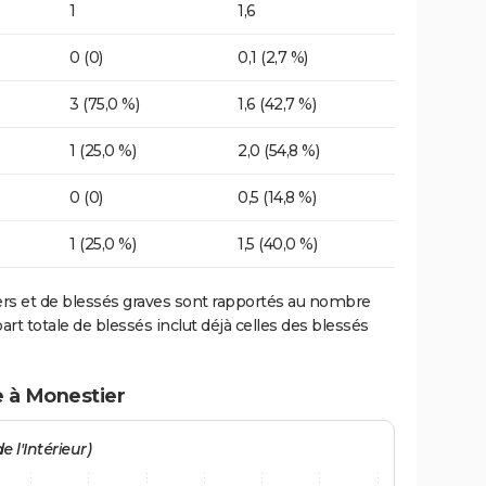
1
1,6
0 (0)
0,1 (2,7 %)
3 (75,0 %)
1,6 (42,7 %)
1 (25,0 %)
2,0 (54,8 %)
0 (0)
0,5 (14,8 %)
1 (25,0 %)
1,5 (40,0 %)
ers et de blessés graves sont rapportés au nombre
art totale de blessés inclut déjà celles des blessés
e à Monestier
e l'Intérieur)