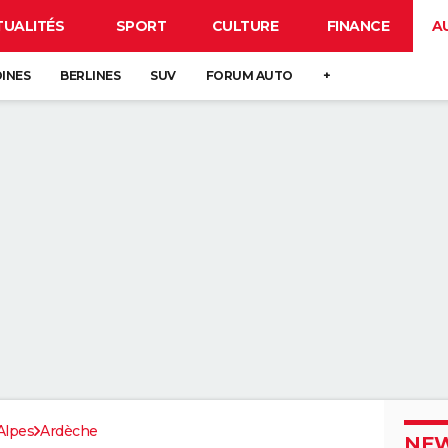
TUALITÉS
SPORT
CULTURE
FINANCE
A
DINES
BERLINES
SUV
FORUM AUTO
+
Alpes
Ardèche
NEW