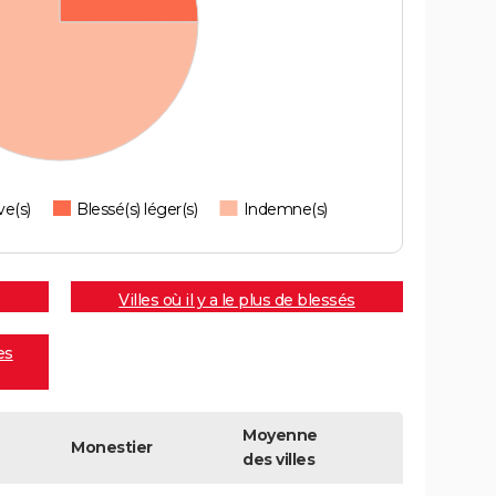
ve(s)
Blessé(s) léger(s)
Indemne(s)
Villes où il y a le plus de blessés
es
Moyenne
Monestier
des villes