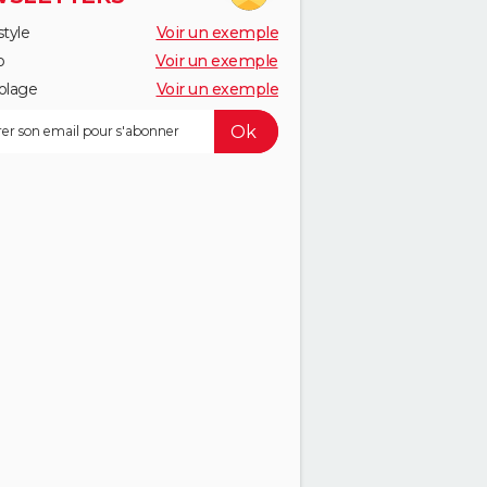
style
Voir un exemple
o
Voir un exemple
olage
Voir un exemple