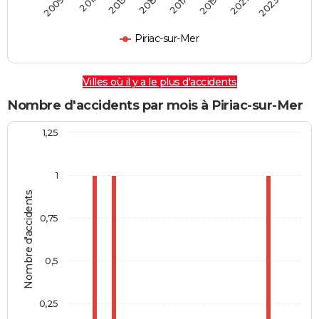
2009
2011
2013
2015
2017
2019
2021
2023
Piriac-sur-Mer
Villes où il y a le plus d'accidents
Nombre d'accidents par mois à Piriac-sur-Mer
1,25
1
Nombre d'accidents
0,75
0,5
0,25