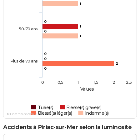
1
0
1
50-70 ans
0
1
0
0
Plus de 70 ans
2
0
0
0,5
1
1,5
2
2,5
Values
Tuée(s)
Blessé(s) grave(s)
Blessé(s) léger(s)
Indemne(s)
© Linternaute.com 2026
Accidents à Piriac-sur-Mer selon la luminosité