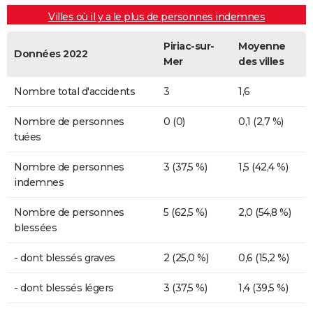
Villes où il y a le plus de personnes indemnes
Piriac-sur-
Moyenne
Données 2022
Mer
des villes
Nombre total d'accidents
3
1,6
Nombre de personnes
0 (0)
0,1 (2,7 %)
tuées
Nombre de personnes
3 (37,5 %)
1,5 (42,4 %)
indemnes
Nombre de personnes
5 (62,5 %)
2,0 (54,8 %)
blessées
- dont blessés graves
2 (25,0 %)
0,6 (15,2 %)
- dont blessés légers
3 (37,5 %)
1,4 (39,5 %)