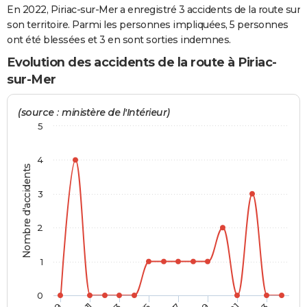
En 2022, Piriac-sur-Mer a enregistré 3 accidents de la route sur
City break
Voyage de noces
Climat
Destinations
Voyage nature
Forum
+
PHOTO
son territoire. Parmi les personnes impliquées, 5 personnes
ont été blessées et 3 en sont sorties indemnes.
GUIDES D'ACHAT
Evolution des accidents de la route à Piriac-
BONS PLANS
sur-Mer
CARTE DE VOEUX
(source : ministère de l'Intérieur)
Carte Bonne année
Carte Pâques
Carte de Noël
Carte Saint-Valentin
Carte d'anniversaire
5
DICTIONNAIRE
Biographies
Expressions
Dictionnaire
Citations
Proverbes
PROGRAMME TV
4
Nombre d'accidents
COPAINS D'AVANT
3
Se connecter
Collèges
Universités
Service militaire
S'inscrire
Lycées
Primaires
Entreprises
Avis de recherche
AVIS DE DÉCÈS
2
FORUM
1
Lifestyle
Sport
Television
Cinema
Bricolage
Culture
Auto
Voyage
0