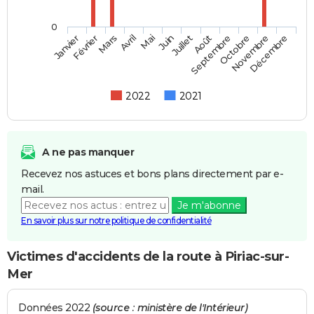
0
Février
Mai
Août
Novembre
Mars
Juin
Septembre
Décembre
Janvier
Avril
Juillet
Octobre
2022
2021
A ne pas manquer
Recevez nos astuces et bons plans directement par e-
mail.
Je m'abonne
En savoir plus sur notre politique de confidentialité
Victimes d'accidents de la route à Piriac-sur-
Mer
Données 2022
(source : ministère de l'Intérieur)