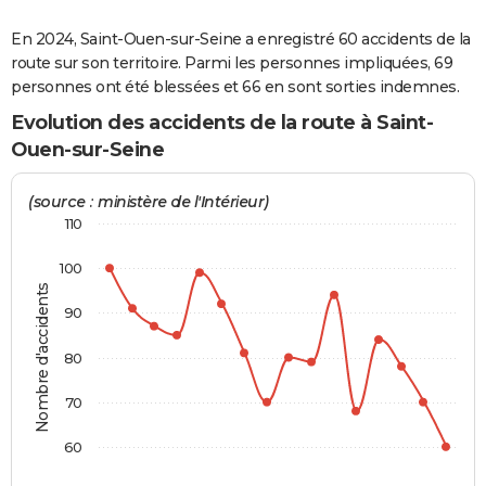
City break
Voyage de noces
Climat
Destinations
Voyage nature
Forum
+
PHOTO
En 2024, Saint-Ouen-sur-Seine a enregistré 60 accidents de la
route sur son territoire. Parmi les personnes impliquées, 69
GUIDES D'ACHAT
personnes ont été blessées et 66 en sont sorties indemnes.
BONS PLANS
Evolution des accidents de la route à Saint-
Ouen-sur-Seine
CARTE DE VOEUX
Carte Bonne année
Carte Pâques
Carte de Noël
Carte Saint-Valentin
Carte d'anniversaire
(source : ministère de l'Intérieur)
DICTIONNAIRE
110
Biographies
Expressions
Dictionnaire
Citations
Proverbes
PROGRAMME TV
100
COPAINS D'AVANT
Nombre d'accidents
90
Se connecter
Collèges
Universités
Service militaire
S'inscrire
Lycées
Primaires
Entreprises
Avis de recherche
AVIS DE DÉCÈS
80
FORUM
70
Lifestyle
Sport
Television
Cinema
Bricolage
Culture
Auto
Voyage
60