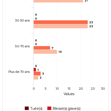
21
0
0
30-50 ans
23
23
0
0
50-70 ans
7
10
0
1
Plus de 70 ans
3
2
0
5
10
15
20
25
30
Values
Tuée(s)
Blessé(s) grave(s)