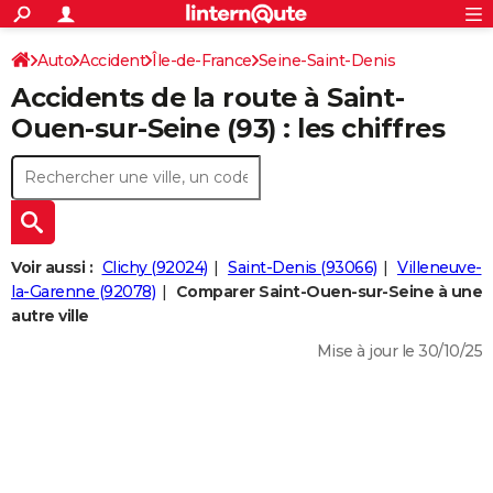
ACTUALITÉS
Connexion
S'inscrire
Auto
Accident
Île-de-France
Seine-Saint-Denis
Rechercher
Société
Education
Villes
Politique
Faits Divers
Monde
+
SPORT
Accidents de la route à Saint-
Football
Cyclisme
Forum
Coupe du monde 2026
Tennis
Rugby
CULTURE
Ouen-sur-Seine (93) : les chiffres
TNT
Cinéma
Musique
Programme TV
Streaming
Sorties cinéma
+
FINANCE
Impôts
Immobilier
Banque
Crédit
Retraite
Epargne
Risques naturels par ville
Assurance
AUTO
Réserver un essai
Berlines
Forum auto
Essais
Citadines
SUV
+
HIGH-TECH
Voir aussi :
Clichy (92024)
Saint-Denis (93066)
Villeneuve-
Meilleur smartphone
Ordinateurs
Guide high-tech
Mobiles
Internet
Jeux vidéo
+
la-Garenne (92078)
Comparer Saint-Ouen-sur-Seine à une
BRICOLAGE
autre ville
Aménagement intérieur
Cuisine
Jardinage
+
Forum
Extérieur
Salle de bains
Rangement
WEEK-END
Mise à jour le 30/10/25
Escapades
Expositions
Week-end nature
Guides de France
Patrimoine
Musées
+
LIFESTYLE
Bien-être
Mode
+
Art de vivre
Loisirs
Modes de vie
SANTE
Guide de la santé
Médicaments
+
Alimentation
Maladies
Sommeil
VOYAGE