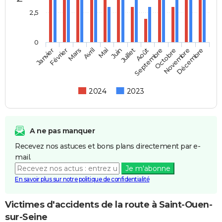
2,5
0
Février
Mai
Août
Novembre
Janvier
Avril
Juillet
Octobre
Mars
Juin
Septembre
Décembre
2024
2023
A ne pas manquer
Recevez nos astuces et bons plans directement par e-
mail.
Je m'abonne
En savoir plus sur notre politique de confidentialité
Victimes d'accidents de la route à Saint-Ouen-
sur-Seine