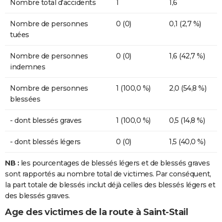
Nombre total d'accidents
1
1,6
Nombre de personnes
0 (0)
0,1 (2,7 %)
tuées
Nombre de personnes
0 (0)
1,6 (42,7 %)
indemnes
Nombre de personnes
1 (100,0 %)
2,0 (54,8 %)
blessées
- dont blessés graves
1 (100,0 %)
0,5 (14,8 %)
- dont blessés légers
0 (0)
1,5 (40,0 %)
NB :
les pourcentages de blessés légers et de blessés graves
sont rapportés au nombre total de victimes. Par conséquent,
la part totale de blessés inclut déjà celles des blessés légers et
des blessés graves.
Age des victimes de la route à Saint-Stail