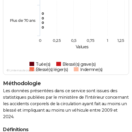
0
0
Plus de 70 ans
0
0
0
0,25
0,5
0,75
1
1,25
Values
Tuée(s)
Blessé(s) grave(s)
Blessé(s) léger(s)
Indemne(s)
© Linternaute.com 2026
Méthodologie
Les données présentées dans ce service sont issues des
statistiques publiées par le ministère de l'Intérieur concernant
les accidents corporels de la circulation ayant fait au moins un
blessé et impliquant au moins un véhicule entre 2009 et
2024.
Définitions